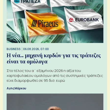
BUSINESS
06.08.2026, 07:00
Η νέα... μηχανή κερδών για τις τράπεζες
είναι τα ομόλογα
Στο τέλος του α΄ εξαμήνου 2026 η αξία του
χαρτοφυλακίου ομολόγων από τις συστημικές τράπεζες
είχε διαμορφωθεί σε 95 δισ. ευρώ
Αγης Μάρκου