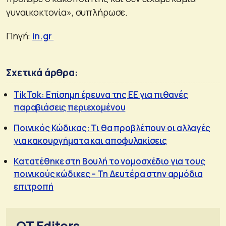
γυναικοκτονία», συπλήρωσε.
Πηγή:
in.gr
Σχετικά άρθρα:
TikTok: Επίσημη έρευνα της ΕΕ για πιθανές
παραβιάσεις περιεχομένου
Ποινικός Κώδικας: Τι θα προβλέπουν οι αλλαγές
για κακουργήματα και αποφυλακίσεις
Κατατέθηκε στη Βουλή το νομοσχέδιο για τους
ποινικούς κώδικες – Τη Δευτέρα στην αρμόδια
επιτροπή