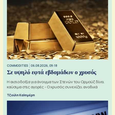
COMMODITIES
06.08.2026, 09:18
Σε υψηλό εφτά εβδομάδων ο χρυσός
Η αισιοδοξία για άνοιγμα των Στενών του Ορμούζ δίνει
καύσιμα στις αγορές - Ο χρυσός συνεχίζει ανοδικά
Τζούλη Καλημέρη