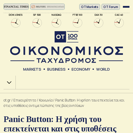
ΟΤ Markets
OT Forum
DOW JONES
SP 500
NASDAQ
FTSE 100
DAX 30
CAC 40
MARKETS
BUSINESS
ECONOMY
WORLD
Χ.Α.
ot.gr
/
Επικαιρότητα
/
Κοινωνία
/
Panic Button: Η χρήση του επεκτείνεται και
στις υποθέσεις αντιμετώπισης της βίας ανηλίκων
Panic Button: Η χρήση του
επεκτείνεται και στις υποθέσεις