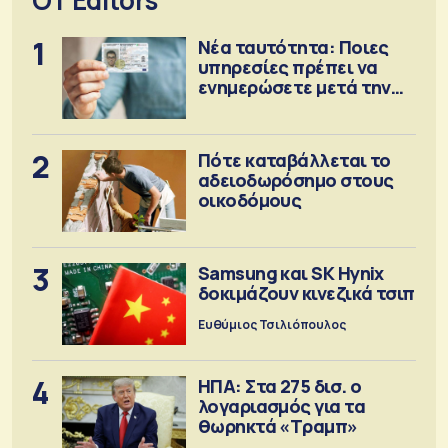
OT Editors
1
Νέα ταυτότητα: Ποιες
υπηρεσίες πρέπει να
ενημερώσετε μετά την
έκδοση
2
Πότε καταβάλλεται το
αδειοδωρόσημο στους
οικοδόμους
3
Samsung και SK Hynix
δοκιμάζουν κινεζικά τσιπ
Ευθύμιος Τσιλιόπουλος
4
ΗΠΑ: Στα 275 δισ. ο
λογαριασμός για τα
θωρηκτά «Τραμπ»