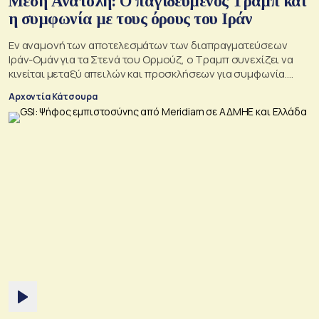
Μέση Ανατολή: Ο παγιδευμένος Τραμπ και
η συμφωνία με τους όρους του Ιράν
Εν αναμονή των αποτελεσμάτων των διαπραγματεύσεων
Ιράν-Ομάν για τα Στενά του Ορμούζ, ο Τραμπ συνεχίζει να
κινείται μεταξύ απειλών και προσκλήσεων για συμφωνία.
Αλλά αυτό που θέλει είναι μακριά από αυτά που συζητούν
Αρχοντία Κάτσουρα
Μουσκάτ και Τεχεράνη.