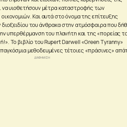
ι να υιοθετήσουν μέτρα καταστροφής των
 οικονομιών. Και αυτά στο όνομα της επίτευξης
διοξειδίου του άνθρακα στην ατμόσφαιρα που δή
 την υπερθέρμανση του πλανήτη και της «πορείας τ
». Το βιβλίο του Rupert Darwell «Green Tyranny»
παγκόσμια μεθοδευμένες τέτοιες «πράσινες» απά