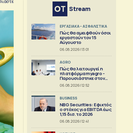
λιάστε
Stream
ΕΡΓΑΣΙΑΚΑ – ΑΣΦΑΛΙΣΤΙΚΑ
Πώς θα αμειφθούν όσοι
εργαστούν τον 15
Αύγουστο
06.08.2026 | 13:01
AGRO
Πώς θα λειτουργεί η
πλατφόρμα myagro -
Παρουσιάστηκε στον
Μητσοτάκη
06.08.2026 | 12:52
BUSINESS
NBG Securities: Εφικτός
ο στόχος για EBITDA έως
1,15 δισ. το 2026
06.08.2026 | 12:41