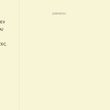
θεν
ου
τες.