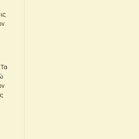
ις
ών
 Τα
δώ
ων
ης