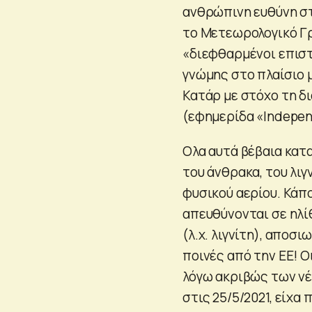
ανθρώπινη ευθύνη στ
το Μετεωρολογικό Γρ
«διεφθαρμένοι επιστ
γνώμης στo πλαίσιo 
Κατάρ με στόχο τη δ
(εφημερίδα «Independ
Ολα αυτά βέβαια κατ
του άνθρακα, του λιγ
φυσικού αερίου. Κάπ
απευθύνονται σε ηλίθ
(λ.χ. λιγνίτη), αποσ
ποινές από την ΕΕ! 
λόγω ακριβώς των νέ
στις 25/5/2021, είχα 