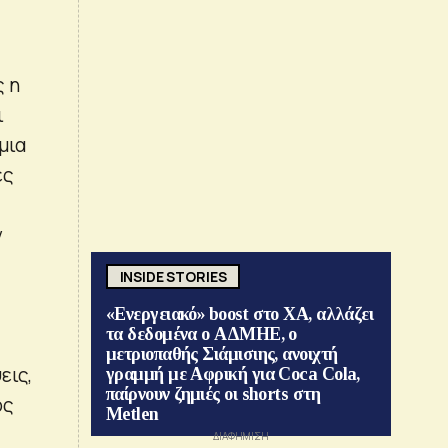
ς η
ι
μια
ες
ν
INSIDE STORIES
«Ενεργειακό» boost στο ΧΑ, αλλάζει
τα δεδομένα ο ΑΔΜΗΕ, ο
μετριοπαθής Σιάμισιης, ανοιχτή
εις,
γραμμή με Αφρική για Coca Cola,
παίρνουν ζημιές οι shorts στη
ρς
Metlen