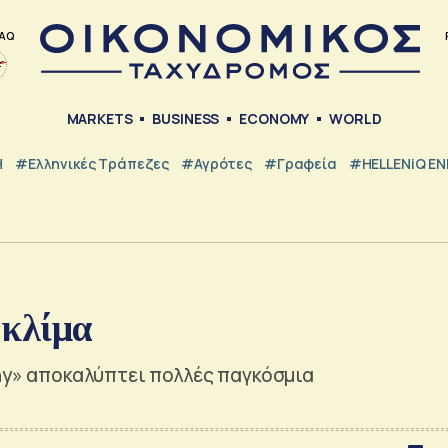
AQ
MARKETS
BUSINESS
ECONOMY
WORLD
Η
#ελληνικές Τράπεζες
#Αγρότες
#Γραφεία
#HELLENiQ E
 κλίμα
nny» αποκαλύπτει πολλές παγκόσμια