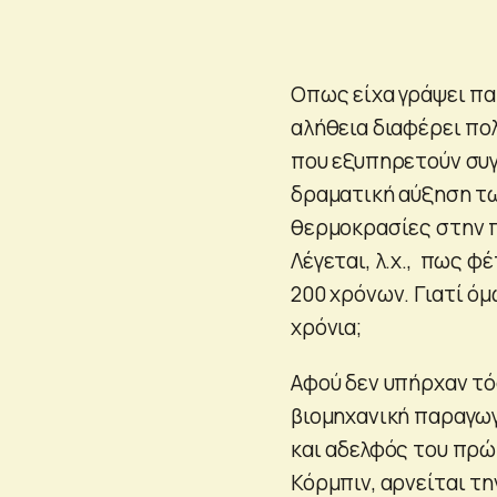
Οπως είχα γράψει πα
αλήθεια διαφέρει πολ
που εξυπηρετούν συγ
δραματική αύξηση τω
θερμοκρασίες στην π
Λέγεται, λ.χ., πως φ
200 χρόνων. Γιατί όμ
χρόνια;
Αφού δεν υπήρχαν τό
βιομηχανική παραγωγ
και αδελφός του πρώ
Κόρμπιν, αρνείται τ