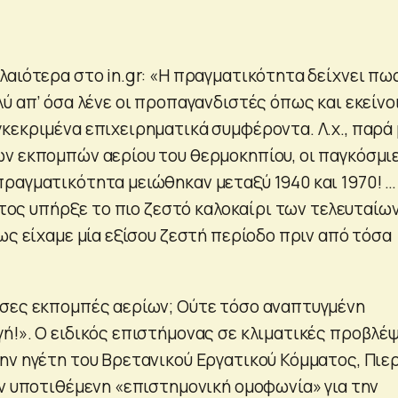
λαιότερα στο in.gr: «Η πραγματικότητα δείχνει πω
ύ απ’ όσα λένε οι προπαγανδιστές όπως και εκείνο
κεκριμένα επιχειρηματικά συμφέροντα. Λ.χ., παρά 
ν εκπομπών αερίου του θερμοκηπίου, οι παγκόσμι
ραγματικότητα μειώθηκαν μεταξύ 1940 και 1970! …
έτος υπήρξε το πιο ζεστό καλοκαίρι των τελευταίω
ως είχαμε μία εξίσου ζεστή περίοδο πριν από τόσα
σες εκπομπές αερίων; Ούτε τόσο αναπτυγμένη
ή!». Ο ειδικός επιστήμονας σε κλιματικές προβλέψ
ην ηγέτη του Βρετανικού Εργατικού Κόμματος, Πιε
ην υποτιθέμενη «επιστημονική ομοφωνία» για την