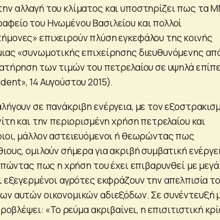
ην αλλαγή του κλίματος και υποστηρίζει πως τα Μ
αφείο του Ηνωμένου Βασιλείου και πολλοί
ήμονες» επιχειρούν πλύση εγκεφάλου της κοινής
μιας «συνωμοτικής επιχείρησης διευθυνόμενης απ
ιατήρηση των τιμών του πετρελαίου σε υψηλά επίπ
ent», 14 Αυγούστου 2015).
αλήγουν σε πανάκριβη ενέργεια, με τον εξοστρακισ
νίτη και την περιορισμένη χρήση πετρελαίου και
οιοι, μάλλον αστειευόμενοι ή θεωρώντας πως
ιους, ομιλούν σήμερα για ακριβή συμβατική ενέργε
ιωπώντας πως η χρήση του έχει επιβαρυνθεί με μεγ
Οι εξεγερμένοι αγρότες εκφράζουν την απελπισία τ
ων αυτών οικονομικών αδιεξόδων. Σε συνέντευξή 
προβλέψει: «Το ρεύμα ακριβαίνει, η επισιτιστική κρ