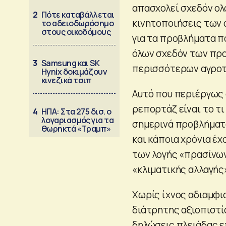
απασχολεί σχεδόν ολό
2
Πότε καταβάλλεται
κινητοποιήσεις των 
το αδειοδωρόσημο
στους οικοδόμους
για τα προβλήματα π
όλων σχεδόν των προ
3
Samsung και SK
περισσότερων αγροτ
Hynix δοκιμάζουν
κινεζικά τσιπ
Αυτό που περιέργως 
ρεπορτάζ είναι το τ
4
ΗΠΑ: Στα 275 δισ. ο
λογαριασμός για τα
σημερινά προβλήματα
θωρηκτά «Τραμπ»
και κάποια χρόνια έ
των λογής «πρασίνων
«κλιματικής αλλαγής
Χωρίς ίχνος αδιαμφι
διάτρητης αξιοπιστί
δηλώσεις πλειάδας ε