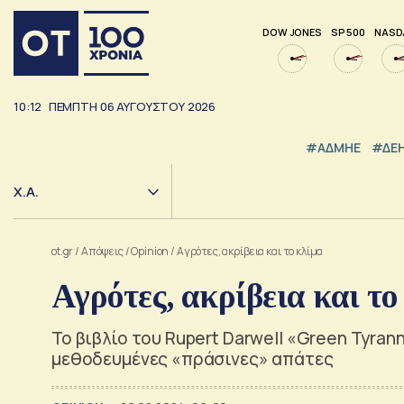
DOW JONES
SP 500
NASD
10:12
ΠΕΜΠΤΗ
06
ΑΥΓΟΥΣΤΟΥ
2026
#ΑΔΜΗΕ
#ΔΕ
Χ.Α.
ot.gr
/
Απόψεις
/
Opinion
/
Αγρότες, ακρίβεια και το κλίμα
Αγρότες, ακρίβεια και το
Το βιβλίο του Rupert Darwell «Green Tyra
μεθοδευμένες «πράσινες» απάτες