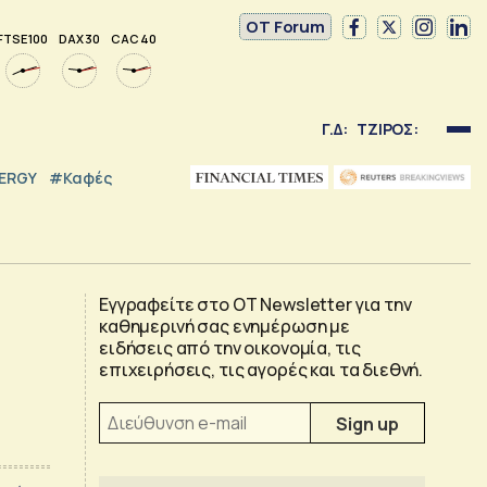
OT Forum
FTSE 100
DAX 30
CAC 40
Γ.Δ:
ΤΖΙΡΟΣ:
NERGY
#καφές
Εγγραφείτε στο OT Newsletter για την
καθημερινή σας ενημέρωση με
ειδήσεις από την οικονομία, τις
επιχειρήσεις, τις αγορές και τα διεθνή.