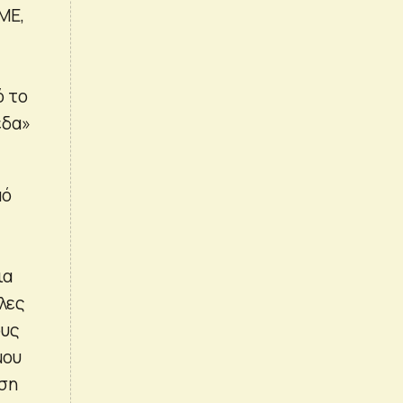
ΜΕ,
ό το
εδα»
μό
ια
άλες
ους
μου
ίση