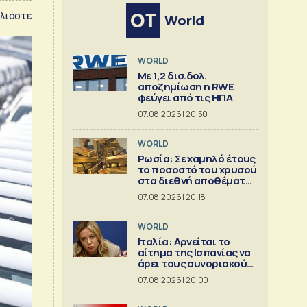
λιάστε
World
WORLD
Με 1,2 δισ.δολ.
αποζημίωση η RWE
φεύγει από τις ΗΠΑ
07.08.2026 | 20:50
WORLD
Ρωσία: Σε χαμηλό έτους
το ποσοστό του χρυσού
στα διεθνή αποθέματα
της Μόσχας
07.08.2026 | 20:18
WORLD
Ιταλία: Αρνείται το
αίτημα της Ισπανίας να
άρει τους συνοριακούς
περιορισμούς
07.08.2026 | 20:00