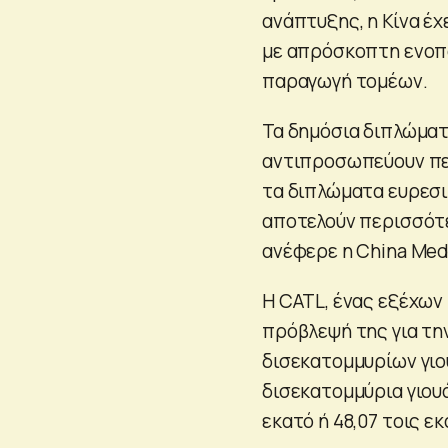
ανάπτυξης, η Κίνα έ
με απρόσκοπτη ενοπ
παραγωγή τομέων.
Τα δημόσια διπλώματ
αντιπροσωπεύουν περ
τα διπλώματα ευρεσι
αποτελούν περισσότε
ανέφερε η China Med
Η CATL, ένας εξέχων
πρόβλεψή της για τη
δισεκατομμυρίων γιο
δισεκατομμύρια γιουά
εκατό ή 48,07 τοις εκ