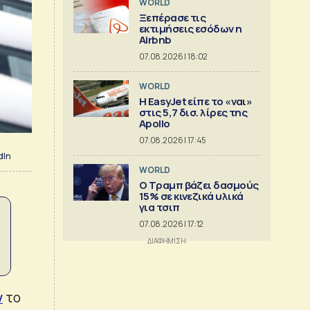
WORLD
Ξεπέρασε τις
εκτιμήσεις εσόδων η
Airbnb
07.08.2026 | 18:02
WORLD
Η EasyJet είπε το «ναι»
στις 5,7 δισ. λίρες της
Apollo
07.08.2026 | 17:45
dIn
WORLD
Ο Τραμπ βάζει δασμούς
15% σε κινεζικά υλικά
για τσιπ
07.08.2026 | 17:12
ν
το