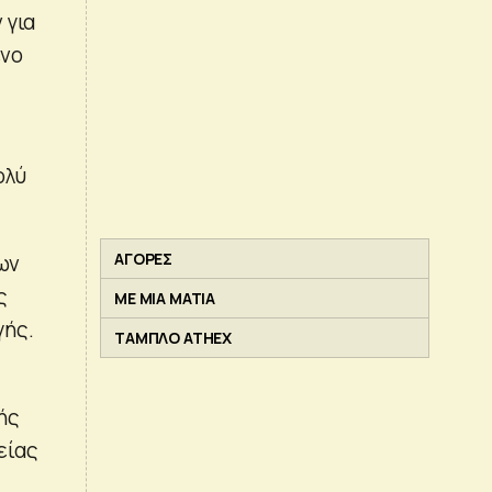
 για
ένο
ολύ
ΑΓΟΡΕΣ
ων
ς
ΜΕ ΜΙΑ ΜΑΤΙΑ
γής.
ΤΑΜΠΛΟ ATHEX
ής
είας