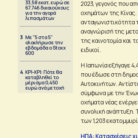
33,58 εκατ. ευρώ σε
2023, γεγονός που α
67.746 δικαιούχους
οχημάτων της Κίνας.
για την αγορά
λιπασμάτων
ανταγωνιστικότητα τ
αναγνώρισή της μετα
3
Με "5 στα 5"
της καινοτομία και τ
ολοκλήρωσε την
εβδομάδα ο Stoxx
ειδικοί.
600
Η Ιαπωνία εξήγαγε 4,
4
ΚΡΙ-ΚΡΙ: Πότε θα
που έδωσε στη δημο
καταβληθεί το
μέρισμα 0,450
Αυτοκινήτων. Αντίστο
ευρώ ανά μετοχή
σύμφωνα με την Ένω
οχήματα νέας ενέργε
συνολική ανάπτυξη. Τ
των 1,203 εκατομμυρί
ΗΠΑ: Κατασχέσεις χ