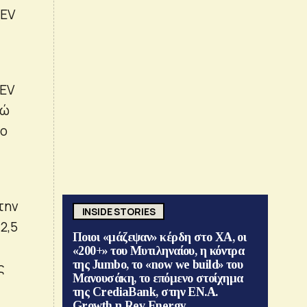
NEV
NEV
νώ
υο
την
INSIDE STORIES
2,5
Ποιοι «μάζεψαν» κέρδη στο ΧΑ, οι
«200+» του Μυτιληναίου, η κόντρα
της Jumbo, το «now we build» του
ς
Μανουσάκη, το επόμενο στοίχημα
της CrediaBank, στην ΕΝ.Α.
Growth η Rev Energy