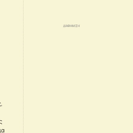
,
ς
ια