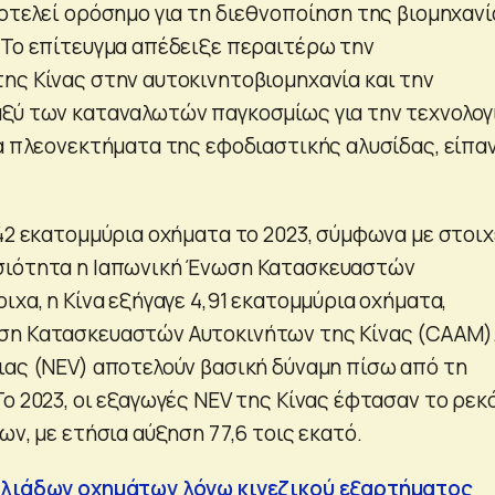
ποτελεί ορόσημο για τη διεθνοποίηση της βιομηχανί
 Το επίτευγμα απέδειξε περαιτέρω την
ης Κίνας στην αυτοκινητοβιομηχανία και την
ξύ των καταναλωτών παγκοσμίως για την τεχνολογ
α πλεονεκτήματα της εφοδιαστικής αλυσίδας, είπαν
42 εκατομμύρια οχήματα το 2023, σύμφωνα με στοιχ
σιότητα η Ιαπωνική Ένωση Κατασκευαστών
ιχα, η Κίνα εξήγαγε 4,91 εκατομμύρια οχήματα,
ση Κατασκευαστών Αυτοκινήτων της Κίνας (CAAM).
ιας (NEV) αποτελούν βασική δύναμη πίσω από τη
ο 2023, οι εξαγωγές NEV της Κίνας έφτασαν το ρεκ
ων, με ετήσια αύξηση 77,6 τοις εκατό.
ιλιάδων οχημάτων λόγω κινεζικού εξαρτήματος