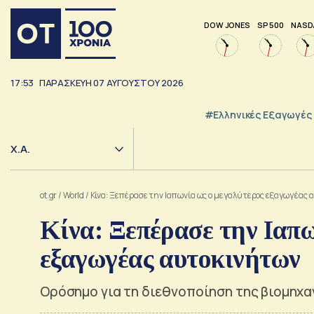
DOW JONES
SP 500
NASD
17:53
ΠΑΡΑΣΚΕΥΗ
07
ΑΥΓΟΥΣΤΟΥ
2026
#Ελληνικές Εξαγωγές
Χ.Α.
ot.gr
/
World
/
Κίνα: Ξεπέρασε την Ιαπωνία ως ο μεγαλύτερος εξαγωγέας 
Κίνα: Ξεπέρασε την Ιαπω
εξαγωγέας αυτοκινήτων
Ορόσημο για τη διεθνοποίηση της βιομηχ