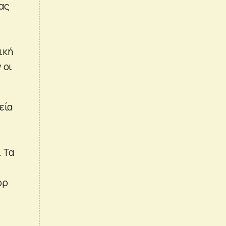
ας
ική
 οι
εία
 Τα
όρ