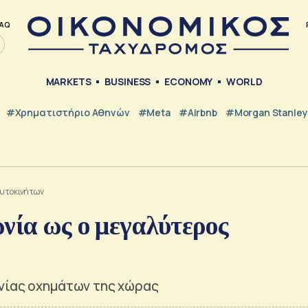
AQ
MARKETS
BUSINESS
ECONOMY
WORLD
#Χρηματιστήριο Αθηνών
#Meta
#Airbnb
#Morgan Stanley
αυτοκινήτων
νία ως ο μεγαλύτερος
ανίας οχημάτων της χώρας