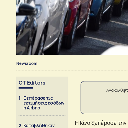
Newsroom
OT Editors
Ανακαλύψτ
1
Ξεπέρασε τις
εκτιμήσεις εσόδων
η Airbnb
Η Κίνα ξεπέρασε την
2
Καταβλήθηκαν