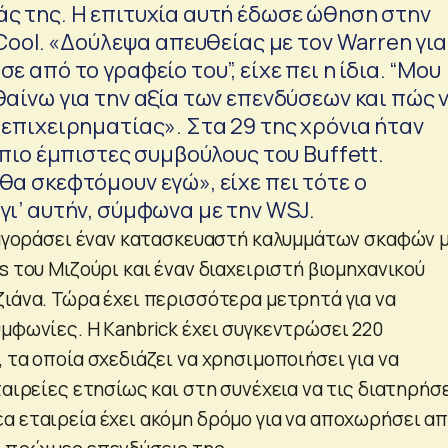
ς της. Η επιτυχία αυτή έδωσε ώθηση στην
 Cool. «Δούλεψα απευθείας με τον Warren για
 από το γραφείο του”, είχε πει η ίδια. “Μου
αίνω για την αξία των επενδύσεων και πώς 
επιχειρηματίας». Στα 29 της χρόνια ήταν
 πιο έμπιστες συμβούλους του Buffett.
α σκεφτόμουν εγώ», είχε πει τότε ο
ι’ αυτήν, σύμφωνα με την WSJ.
 αγοράσει έναν κατασκευαστή καλυμμάτων σκαφών 
s του Μιζούρι και έναν διαχειριστή βιομηχανικού
ζιάνα. Τώρα έχει περισσότερα μετρητά για να
υμφωνίες. Η Kanbrick έχει συγκεντρώσει 220
 τα οποία σχεδιάζει να χρησιμοποιήσει για να
ταιρείες ετησίως και στη συνέχεια να τις διατηρήσ
α εταιρεία έχει ακόμη δρόμο για να αποχωρήσει α