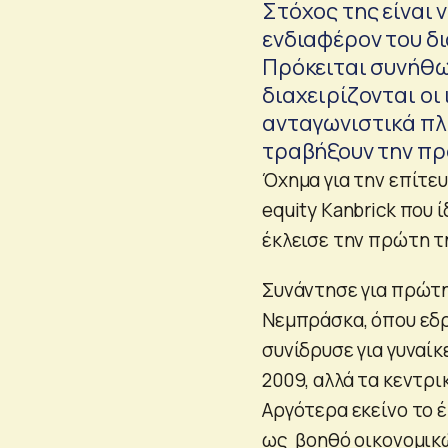
Στόχος της είναι 
ενδιαφέρον του δι
Πρόκειται συνήθως
διαχειρίζονται οι
ανταγωνιστικά πλε
τραβήξουν την πρ
Όχημα για την επίτευ
equity Kanbrick που 
έκλεισε την πρώτη τη
Συνάντησε για πρώτη
Νεμπράσκα, όπου εδρε
συνίδρυσε για γυναίκ
2009, αλλά τα κεντρι
Αργότερα εκείνο το έ
ως βοηθό οικονομικώ