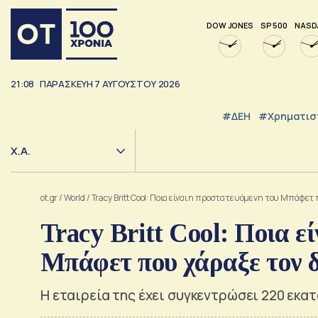
DOW JONES
SP 500
NASD
21:08
ΠΑΡΑΣΚΕΥΉ
7
ΑΥΓΟΎΣΤΟΥ
2026
#ΔΕΗ
#Χρηματισ
Χ.Α.
ot.gr
/
World
/
Tracy Britt Cool: Ποια είναι η προστατευόμενη του Μπάφετ 
Tracy Britt Cool: Ποια ε
Μπάφετ που χάραξε τον δ
Η εταιρεία της έχει συγκεντρώσει 220 εκα