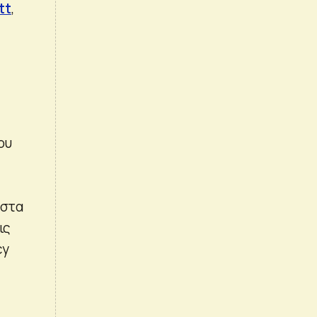
tt
,
ου
 στα
ις
cy