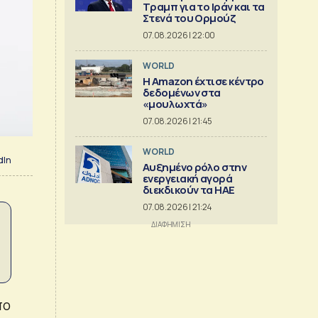
Τραμπ για το Ιράν και τα
Στενά του Ορμούζ
07.08.2026 | 22:00
WORLD
Η Amazon έχτισε κέντρο
δεδομένων στα
«μουλωχτά»
07.08.2026 | 21:45
WORLD
dIn
Αυξημένο ρόλο στην
ενεργειακή αγορά
διεκδικούν τα ΗΑΕ
07.08.2026 | 21:24
πο