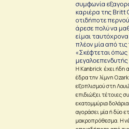
συμφωνία εξαγορά
καριέρα της Britt
οτιδήποτε περνούσε
άρεσε πολύ να μαθ
είμαι ταυτόχρονα 
πλέον μία από τις
«Σκέφτεται όπως θ
μεγαλοεπενδυτής γ
Η Kanbrick έχει ήδη
έδρα την λίμνη Ozark
εξοπλισμού στη Λουι
επιδιώξει τέτοιες σ
εκατομμύρια δολάρια,
αγοράσει μία ή δύο ε
μακροπρόθεσμα. Η νέ