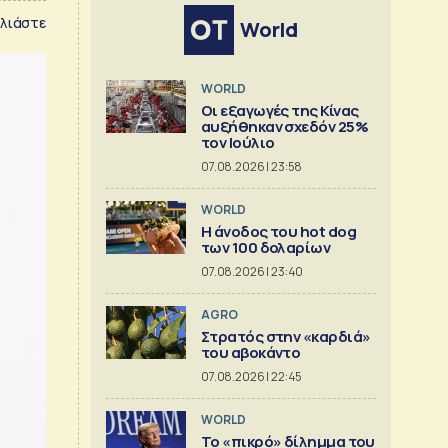
λιάστε
World
WORLD
Οι εξαγωγές της Κίνας
αυξήθηκαν σχεδόν 25%
τον Ιούλιο
07.08.2026 | 23:58
WORLD
Η άνοδος του hot dog
των 100 δολαρίων
07.08.2026 | 23:40
AGRO
Στρατός στην «καρδιά»
του αβοκάντο
07.08.2026 | 22:45
WORLD
Το «πικρό» δίλημμα του