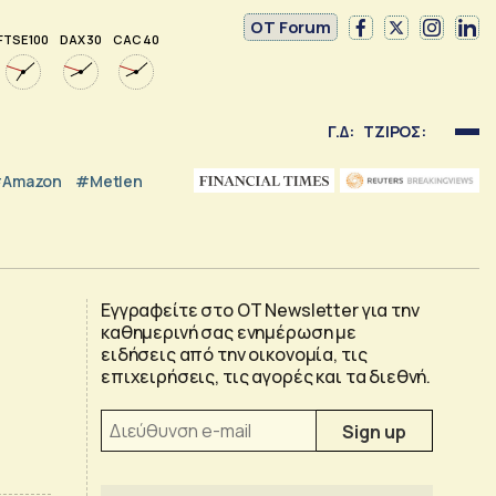
OT Forum
FTSE 100
DAX 30
CAC 40
Γ.Δ:
ΤΖΙΡΟΣ:
Amazon
#Metlen
Εγγραφείτε στο OT Newsletter για την
καθημερινή σας ενημέρωση με
ειδήσεις από την οικονομία, τις
επιχειρήσεις, τις αγορές και τα διεθνή.