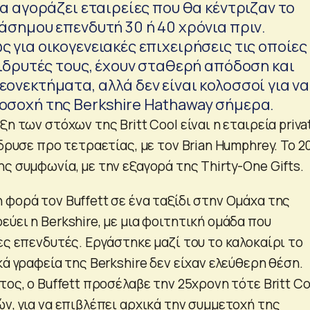
να αγοράζει εταιρείες που θα κέντριζαν το
άσημου επενδυτή 30 ή 40 χρόνια πριν.
 για οικογενειακές επιχειρήσεις τις οποίες
 ιδρυτές τους, έχουν σταθερή απόδοση και
ονεκτήματα, αλλά δεν είναι κολοσσοί για να
οσοχή της Berkshire Hathaway σήμερα.
ξη των στόχων της Britt Cool είναι η εταιρεία priva
ίδρυσε προ τετραετίας, με τον Brian Humphrey. Το 2
ς συμφωνία, με την εξαγορά της Thirty-One Gifts.
 φορά τον Buffett σε ένα ταξίδι στην Ομάχα της
ύει η Berkshire, με μια φοιτητική ομάδα που
ες επενδυτές. Εργάστηκε μαζί του το καλοκαίρι το
κά γραφεία της Berkshire δεν είχαν ελεύθερη θέση.
τος, ο Buffett προσέλαβε την 25χρονη τότε Britt Co
ν, για να επιβλέπει αρχικά την συμμετοχή της