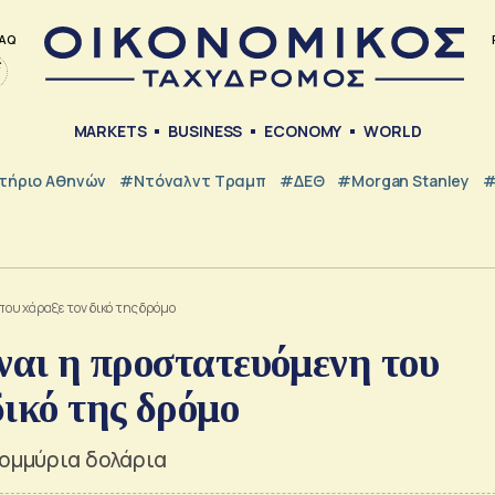
AQ
MARKETS
BUSINESS
ECONOMY
WORLD
τήριο Αθηνών
#Ντόναλντ Τραμπ
#ΔΕΘ
#Morgan Stanley
#
που χάραξε τον δικό της δρόμο
ίναι η προστατευόμενη του
ικό της δρόμο
τομμύρια δολάρια