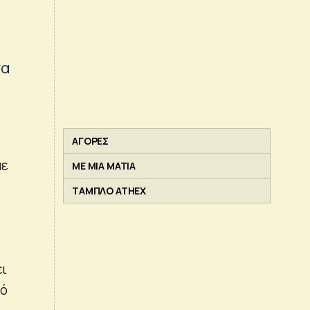
να
ΑΓΟΡΕΣ
με
ΜΕ ΜΙΑ ΜΑΤΙΑ
ΤΑΜΠΛΟ ATHEX
ει
πό