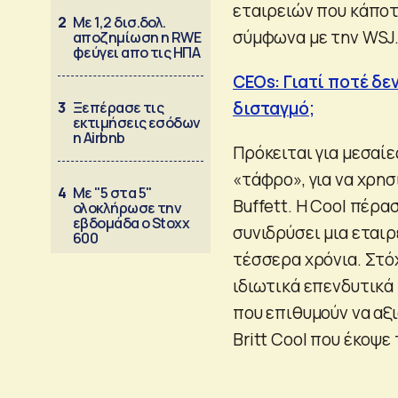
εταιρειών που κάποτ
2
Με 1,2 δισ.δολ.
σύμφωνα με την WSJ
αποζημίωση η RWE
φεύγει απο τις ΗΠΑ
CEOs: Γιατί πoτέ δε
δισταγμό;
3
Ξεπέρασε τις
εκτιμήσεις εσόδων
η Airbnb
Πρόκειται για μεσαί
«τάφρο», για να χρη
4
Με "5 στα 5"
Buffett. Η Cool πέρα
ολοκλήρωσε την
εβδομάδα ο Stoxx
συνιδρύσει μια εταιρ
600
τέσσερα χρόνια. Στόχ
ιδιωτικά επενδυτικά 
που επιθυμούν να αξι
Britt Cool που έκοψε 