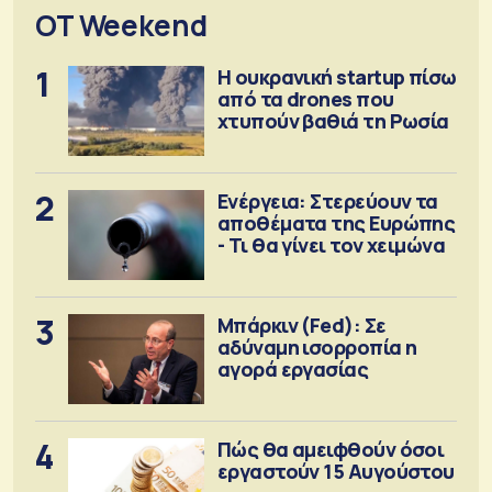
OT Weekend
1
Η ουκρανική startup πίσω
από τα drones που
χτυπούν βαθιά τη Ρωσία
2
Ενέργεια: Στερεύουν τα
αποθέματα της Ευρώπης
- Τι θα γίνει τον χειμώνα
3
Μπάρκιν (Fed): Σε
αδύναμη ισορροπία η
αγορά εργασίας
4
Πώς θα αμειφθούν όσοι
εργαστούν 15 Αυγούστου