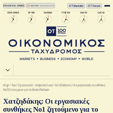
ΟΤ Markets
OT Forum
DOW JONES
SP 500
NASDAQ
FTSE 100
DAX 30
CAC 40
MARKETS
BUSINESS
ECONOMY
WORLD
Χ.Α.
ot.gr
/
Tax
/
Εργασιακά – Ασφαλιστικά
/
Χατζηδάκης: Οι εργασιακές συνθήκες
Νο1 ζητούμενο για το BrainReGain
Χατζηδάκης: Οι εργασιακές
συνθήκες Νο1 ζητούμενο για το