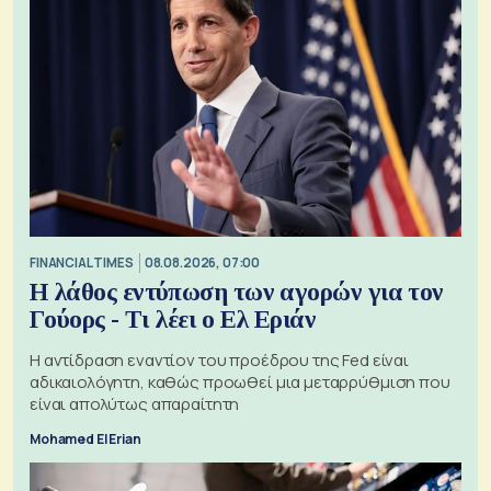
FINANCIAL TIMES
08.08.2026, 07:00
Η λάθος εντύπωση των αγορών για τον
Γούορς - Τι λέει ο Ελ Εριάν
Η αντίδραση εναντίον του προέδρου της Fed είναι
αδικαιολόγητη, καθώς προωθεί μια μεταρρύθμιση που
είναι απολύτως απαραίτητη
Mohamed El Erian