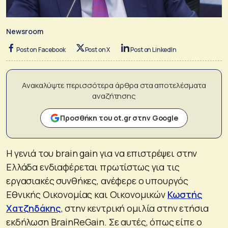
Newsroom
Post on Facebook
Post on X
Post on LinkedIn
Ανακαλύψτε περισσότερα άρθρα στα αποτελέσματα
αναζήτησης
Προσθήκη του ot.gr στην Google
Η γενιά του brain gain για να επιστρέψει στην
Ελλάδα ενδιαφέρεται πρωτίστως για τις
εργασιακές συνθήκες, ανέφερε ο υπουργός
Εθνικής Οικονομίας και Οικονομικών
Κωστής
Χατζηδάκης
, στην κεντρική ομιλία στην ετήσια
εκδήλωση BrainReGain. Σε αυτές, όπως είπε ο