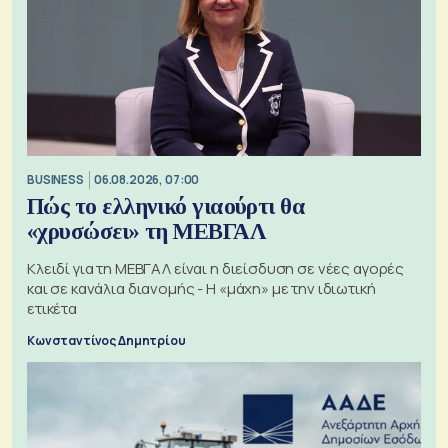
BUSINESS
06.08.2026, 07:00
Πώς το ελληνικό γιαούρτι θα
«χρυσώσει» τη ΜΕΒΓΑΛ
Κλειδί για τη ΜΕΒΓΑΛ είναι η διείσδυση σε νέες αγορές
και σε κανάλια διανομής - Η «μάχη» με την ιδιωτική
ετικέτα
Κωνσταντίνος Δημητρίου