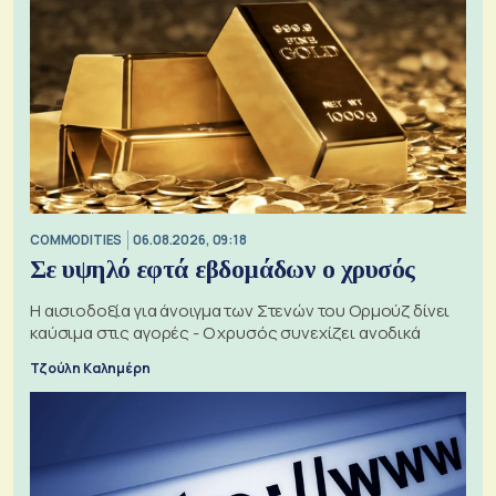
COMMODITIES
06.08.2026, 09:18
Σε υψηλό εφτά εβδομάδων ο χρυσός
Η αισιοδοξία για άνοιγμα των Στενών του Ορμούζ δίνει
καύσιμα στις αγορές - Ο χρυσός συνεχίζει ανοδικά
Τζούλη Καλημέρη