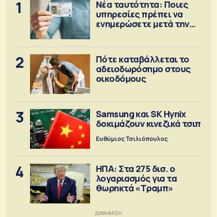
1
Νέα ταυτότητα: Ποιες
υπηρεσίες πρέπει να
ενημερώσετε μετά την
έκδοση
2
Πότε καταβάλλεται το
αδειοδωρόσημο στους
οικοδόμους
3
Samsung και SK Hynix
δοκιμάζουν κινεζικά τσιπ
Ευθύμιος Τσιλιόπουλος
4
ΗΠΑ: Στα 275 δισ. ο
λογαριασμός για τα
θωρηκτά «Τραμπ»