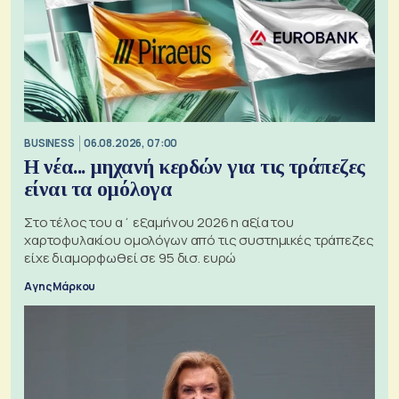
BUSINESS
06.08.2026, 07:00
Η νέα... μηχανή κερδών για τις τράπεζες
είναι τα ομόλογα
Στο τέλος του α΄ εξαμήνου 2026 η αξία του
χαρτοφυλακίου ομολόγων από τις συστημικές τράπεζες
είχε διαμορφωθεί σε 95 δισ. ευρώ
Αγης Μάρκου