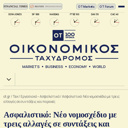
ΟΤ Markets
OT Forum
DOW JONES
SP 500
NASDAQ
FTSE 100
DAX 30
CAC 40
MARKETS
BUSINESS
ECONOMY
WORLD
Χ.Α.
ot.gr
/
Tax
/
Εργασιακά – Ασφαλιστικά
/
Ασφαλιστικό: Νέο νομοσχέδιο με τρεις
αλλαγές σε συντάξεις και παροχές
Ασφαλιστικό: Νέο νομοσχέδιο με
τρεις αλλαγές σε συντάξεις και