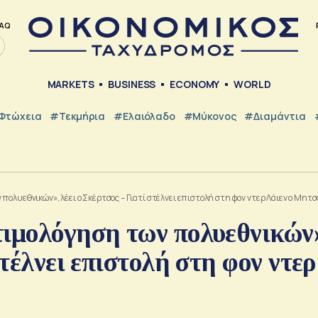
AQ
MARKETS
BUSINESS
ECONOMY
WORLD
Φτώχεια
#Τεκμήρια
#Ελαιόλαδο
#Μύκονος
#Διαμάντια
πολυεθνικών», λέει ο Σκέρτσος – Γιατί στέλνει επιστολή στη φον ντερ Λάιεν ο Μητ
τιμολόγηση των πολυεθνικών
στέλνει επιστολή στη φον ντερ