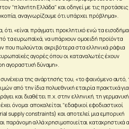
τον “πλανήτη Ελλάδα” και οδηγεί με τις προτάσεις
οκοπία, αναγνωρίζουμε ότι υπάρχει πρόβλημα».
α, ότι «είναι πράγματι προκλητικό ενώ τα εισοδήμ
πό τα ευρωπαϊκά, να υπάρχουν ομοειδή προϊόντα
ν που πωλούνται ακριβότερα στα ελληνικά ράφια
 ευρωπαϊκές αγορές όπου οι καταναλωτές έχουν
ρη αγοραστική δύναμη».
 συνέχεια της ανάρτησής του, «το φαινόμενο αυτό,
μών από την ίδια πολυεθνική εταιρία πρακτικά για
ράγει και διαθέτει π.χ. στην ελληνική, τη γερμανική
 έχει όνομα: αποκαλείται “εδαφικοί εφοδιαστικοί
rial supply constraints) και αποτελεί μια εμπορική
ναι παράνομη αλλά χρησιμοποιείται καταχρηστικά 