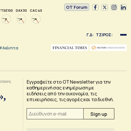
OT Forum
FTSE 100
DAX 30
CAC 40
Γ.Δ:
ΤΖΙΡΟΣ:
#Ακίνητα
Εγγραφείτε στο OT Newsletter για την
σοτάκης
καθημερινή σας ενημέρωση με
»,
ειδήσεις από την οικονομία, τις
επιχειρήσεις, τις αγορές και τα διεθνή.