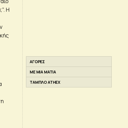
παίο
”. Η
ν
ϊκής
ΑΓΟΡΕΣ
ΜΕ ΜΙΑ ΜΑΤΙΑ
ΤΑΜΠΛΟ ATHEX
α
νη