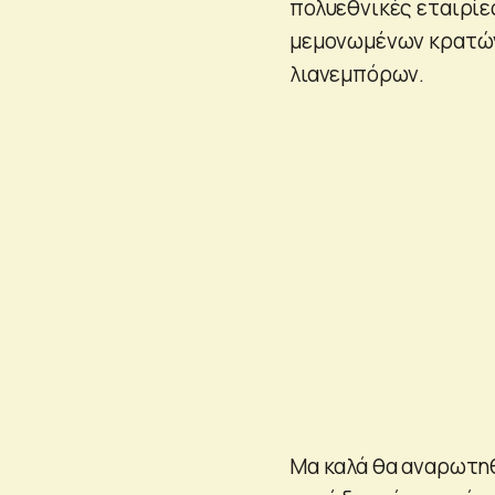
πολυεθνικές εταιρίε
μεμονωμένων κρατών
λιανεμπόρων.
Μα καλά θα αναρωτηθ