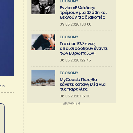
ECONOMY
Εννέα «Ελλάδες»
τρέμουν μια βλάβη και
ξεχνούν τις διακοπές
09.08.2026 | 08:00
ECONOMY
Γιατί οι Έλληνες
απαισιοδοξούν έναντι
των Ευρωπαίων;
08.08.2026 | 22:48
ECONOMY
MyCoast: Πώς θα
κάνετε καταγγελία για
dIn
τις παραλίες
08.08.2026 | 18:00