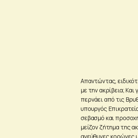
Απαντώντας, ειδικότ
με την ακρίβεια; Και 
περνάει από τις Βρυξ
υπουργός Επικρατεία
σεβασμό και προσοχή
μείζον ζήτημα της ακ
ανεύθυνες κορώνες μ