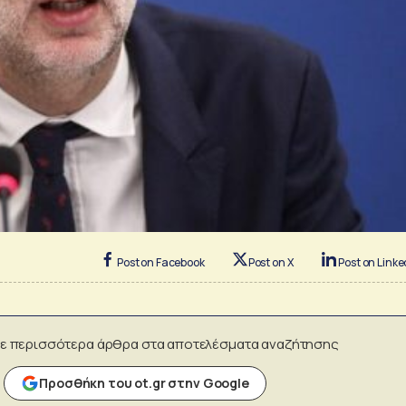
Post on Facebook
Post on X
Post on Linke
ε περισσότερα άρθρα στα αποτελέσματα αναζήτησης
Προσθήκη του ot.gr στην Google