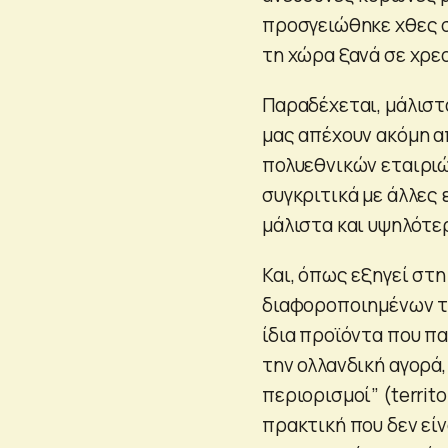
προσγειώθηκε χθες σ
τη χώρα ξανά σε χρε
Παραδέχεται, μάλιστ
μας απέχουν ακόμη α
πολυεθνικών εταιριώ
συγκριτικά με άλλες
μάλιστα και υψηλότε
Και, όπως εξηγεί στη
διαφοροποιημένων τι
ίδια προϊόντα που πα
την ολλανδική αγορά,
περιορισμοί” (territo
πρακτική που δεν εί