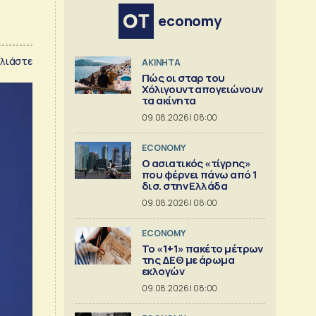
economy
λιάστε
ΑΚΙΝΗΤΑ
Πώς οι σταρ του
Χόλιγουντ απογειώνουν
τα ακίνητα
09.08.2026 | 08:00
ECONOMY
Ο ασιατικός «τίγρης»
που φέρνει πάνω από 1
δισ. στην Ελλάδα
09.08.2026 | 08:00
ECONOMY
Το «1+1» πακέτο μέτρων
της ΔΕΘ με άρωμα
εκλογών
09.08.2026 | 08:00