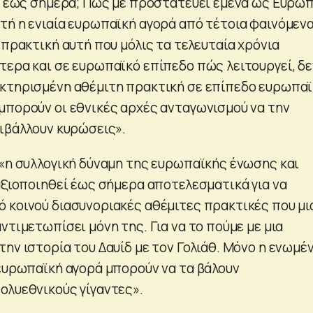
τι έως σήμερα; Πώς με προστατεύει εμένα ως Ευρω
ή η ενιαία ευρωπαϊκή αγορά από τέτοια φαινόμενα;
 πρακτική αυτή που μόλις τα τελευταία χρόνια
τερα και σε ευρωπαϊκό επίπεδο πώς λειτουργεί, δε
κτηρισμένη αθέμιτη πρακτική σε επίπεδο ευρωπα
μπορούν οι εθνικές αρχές ανταγωνισμού να την
πιβάλλουν κυρώσεις».
 «η συλλογική δύναμη της ευρωπαϊκής ένωσης και
 αξιοποιηθεί έως σήμερα αποτελεσματικά για να
 κοινού διασυνοριακές αθέμιτες πρακτικές που μι
ντιμετωπίσει μόνη της. Για να το πούμε με μια
ην ιστορία του Δαυίδ με τον Γολιάθ. Μόνο η ενωμέ
 ευρωπαϊκή αγορά μπορούν να τα βάλουν
ολυεθνικούς γίγαντες».