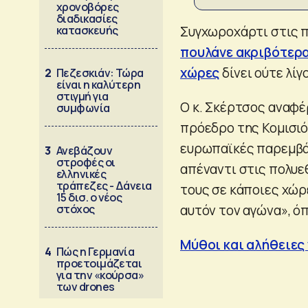
χρονοβόρες
διαδικασίες
κατασκευής
Συγχωροχάρτι στις π
πουλάνε ακριβότερα 
χώρες
δίνει ούτε λί
2
Πεζεσκιάν: Τώρα
είναι η καλύτερη
στιγμή για
Ο κ. Σκέρτσος αναφ
συμφωνία
πρόεδρο της Κομισιόν
ευρωπαϊκές παρεμβάσ
3
Ανεβάζουν
στροφές οι
απέναντι στις πολυε
ελληνικές
τράπεζες - Δάνεια
τους σε κάποιες χώρ
15 δισ. ο νέος
στόχος
αυτόν τον αγώνα», όπ
Μύθοι και αλήθειες 
4
Πώς η Γερμανία
προετοιμάζεται
για την «κούρσα»
των drones