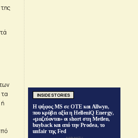
 της
ατά
 των
 τα
INSIDE STORIES
 ή
Η ψήφος MS σε ΟΤΕ και Allwyn,
που κρύβει αξία η HelleniQ Energy,
«μαζεύονται» οι short στη Metlen,
buyback και από την Prodea, το
από
unfair της Fed