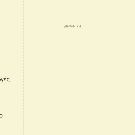
ογές
ο