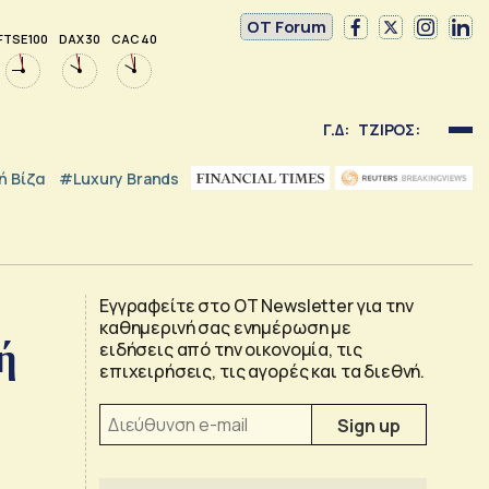
OT Forum
FTSE 100
DAX 30
CAC 40
Γ.Δ:
ΤΖΙΡΟΣ:
 Βίζα
#luxury Brands
Εγγραφείτε στο OT Newsletter για την
καθημερινή σας ενημέρωση με
ή
ειδήσεις από την οικονομία, τις
επιχειρήσεις, τις αγορές και τα διεθνή.