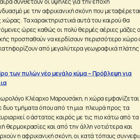
ιρα συνθέτουν οι υψηλές για την εποχή
νδυασμό με την αφρικανική σκόνη που μεταφέρεται
ς χώρας. Τα χαρακτηριστικά αυτά του καιρού θα
επόμενες ώρες καθώς οι πολύ θερμές αέριες μάζες 
ικής προσπαθούν να κερδίσουν περισσότερο χώρο
 κατηφορίζουν από μεγαλύτερα γεωγραφικά πλάτης
ρο των πυλών νέο μεγάλο κύμα – Πρόβλεψη για
εια
εωρολόγο Κλέαρχο Μαρουσάκη, η χώρα εμφανίζεται
ε δυο τμήματα όπου από τη μια πλευρά προς τα
κυριαρχεί ο άστατος καιρός με τις πιο κάτω από τα
χή θερμοκρασίες και από την άλλη νοτιότερα και
ρχούν η αφρικανική σκόνη, οι κατά τόπους συννεφι