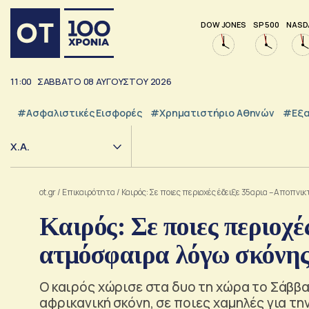
DOW JONES
SP 500
NASD
11:00
ΣΑΒΒΑΤΟ
08
ΑΥΓΟΥΣΤΟΥ
2026
#Ασφαλιστικές Εισφορές
#Χρηματιστήριο Αθηνών
#εξα
Χ.Α.
ot.gr
/
Επικαιρότητα
/
Καιρός: Σε ποιες περιοχές έδειξε 35αρια – Αποπνι
Καιρός: Σε ποιες περιοχέ
ατμόσφαιρα λόγω σκόνη
Ο καιρός χώρισε στα δυο τη χώρα το Σάββατ
αφρικανική σκόνη, σε ποιες χαμηλές για τ