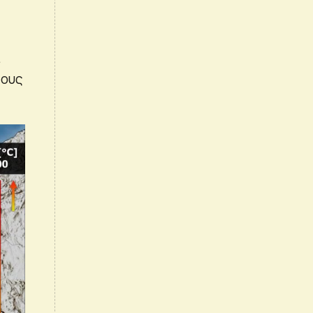
ί
τους