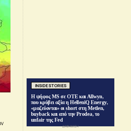
INSIDE STORIES
Η ψήφος MS σε ΟΤΕ και Allwyn,
που κρύβει αξία η HelleniQ Energy,
«μαζεύονται» οι short στη Metlen,
buyback και από την Prodea, το
unfair της Fed
ών