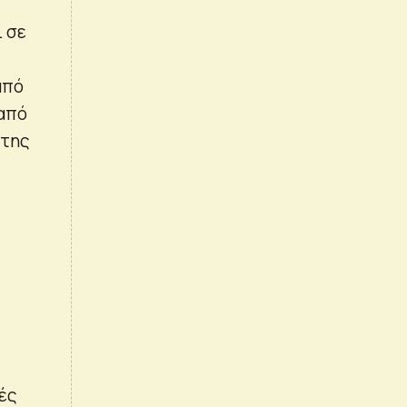
 σε
από
 από
 της
ές