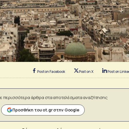
Post on Facebook
Post on X
Post on Linke
ε περισσότερα άρθρα στα αποτελέσματα αναζήτησης
Προσθήκη του ot.gr στην Google