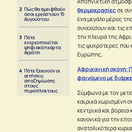
Αποπνικτική ατμόσφα
2
Πώς θα αμειφθούν
θερμοκρασίες
σε συ
όσοι εργαστούν 15
ένα μεγάλο μέρος τη
Αυγούστου
συνεχίσουν και τις 
την πλευρά της Αφρ
3
Πότε
ενεργοποιείται
τις ψυχρότερες που
ψηφιακά η κάρτα
Αγρότη
Ευρώπης.
Αφρικανική σκόνη: Π
4
Πότε ξεκινούν οι
αιτήσεις
φαινόμενο με διάρκ
αποζημίωσης
στους
πυρόπληκτους
Σύμφωνα με τον μετ
καιρικά χωρισμένη σ
κεντρικά και βόρεια 
κανονικά για την επο
ανατολικότερα κυρια