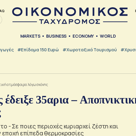
AQ
MARKETS
BUSINESS
ECONOMY
WORLD
γωγές
#Επίδομα 150 Ευρώ
#Χωροταξικό Τουρισμού
#Χρυσή
κτική ατμόσφαιρα λόγω σκόνης
ς έδειξε 35αρια – Αποπνικτικ
ς
ο - Σε ποιες περιοχές κυριαρχεί ζέστη και
ην εποχή επίπεδα θερμοκρασίες