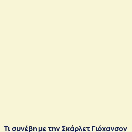
Τι συνέβη με την Σκάρλετ Γιόχανσον