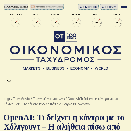
ΟΤ Markets
OT Forum
DOW JONES
SP 500
NASDAQ
FTSE 100
DAX 30
CAC 40
MARKETS
BUSINESS
ECONOMY
WORLD
Χ.Α.
ot.gr
/
Τεχνολογία
/
Tεχνητή νοημοσύνη
/
OpenAI: Τι δείχνει η κόντρα με το
Χόλιγουντ – Η αλήθεια πίσω από την Σκάρλετ Γιόχανσον
OpenAI: Τι δείχνει η κόντρα με το
Χόλιγουντ – Η αλήθεια πίσω από