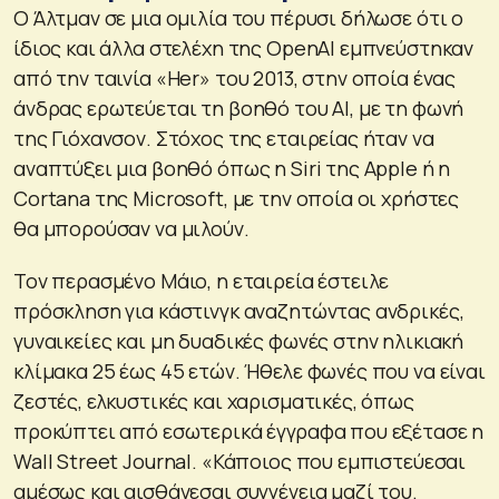
Ο Άλτμαν σε μια ομιλία του πέρυσι δήλωσε ότι ο
ίδιος και άλλα στελέχη της OpenAI εμπνεύστηκαν
από την ταινία «Her» του 2013, στην οποία ένας
άνδρας ερωτεύεται τη βοηθό του AI, με τη φωνή
της Γιόχανσον. Στόχος της εταιρείας ήταν να
αναπτύξει μια βοηθό όπως η Siri της Apple ή η
Cortana της Microsoft, με την οποία οι χρήστες
θα μπορούσαν να μιλούν.
Τον περασμένο Μάιο, η εταιρεία έστειλε
πρόσκληση για κάστινγκ αναζητώντας ανδρικές,
γυναικείες και μη δυαδικές φωνές στην ηλικιακή
κλίμακα 25 έως 45 ετών. Ήθελε φωνές που να είναι
ζεστές, ελκυστικές και χαρισματικές, όπως
προκύπτει από εσωτερικά έγγραφα που εξέτασε η
Wall Street Journal. «Κάποιος που εμπιστεύεσαι
αμέσως και αισθάνεσαι συγγένεια μαζί του.