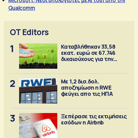
Microsoft: Νέοι υπολογιστές με AI τσιπ από την
Qualcomm
OT Editors
1
Καταβλήθηκαν 33,58
εκατ. ευρώ σε 67.746
δικαιούχους για την
αγορά λιπασμάτων
2
Με 1,2 δισ.δολ.
αποζημίωση η RWE
φεύγει απο τις ΗΠΑ
3
Ξεπέρασε τις εκτιμήσεις
εσόδων η Airbnb