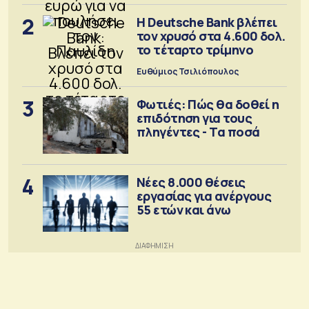
2
Η Deutsche Bank βλέπει
τον χρυσό στα 4.600 δολ.
το τέταρτο τρίμηνο
Ευθύμιος Τσιλιόπουλος
3
Φωτιές: Πώς θα δοθεί η
επιδότηση για τους
πληγέντες - Τα ποσά
4
Νέες 8.000 θέσεις
εργασίας για ανέργους
55 ετών και άνω