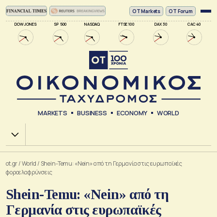
ΟΤ Markets
OT Forum
DOW JONES
SP 500
NASDAQ
FTSE 100
DAX 30
CAC 40
MARKETS
BUSINESS
ECONOMY
WORLD
Χ.Α.
ot.gr
/
World
/
Shein-Temu: «Nein» από τη Γερμανία στις ευρωπαϊκές
φοροελαφρύνσεις
Shein-Temu: «Nein» από τη
Γερμανία στις ευρωπαϊκές