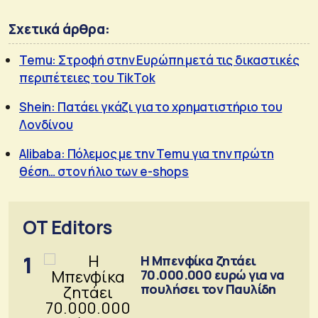
Σχετικά άρθρα:
Temu: Στροφή στην Ευρώπη μετά τις δικαστικές
περιπέτειες του TikTok
Shein: Πατάει γκάζι για το χρηματιστήριο του
Λονδίνου
Alibaba: Πόλεμος με την Temu για την πρώτη
θέση… στον ήλιο των e-shops
OT Editors
1
Η Μπενφίκα ζητάει
70.000.000 ευρώ για να
πουλήσει τον Παυλίδη