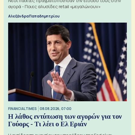
Νέοι παίκτες πραγματοποίησαν την είσοδό τους στην
αγορά - Ποιες αλυσίδες retail «μεγαλώνουν»
Αλεξάνδρα Παπαδημητρίου
FINANCIAL TIMES
08.08.2026, 07:00
Η λάθος εντύπωση των αγορών για τον
Γούορς - Τι λέει ο Ελ Εριάν