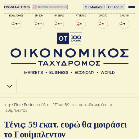
ΟΤ Markets
OT Forum
DOW JONES
SP 500
NASDAQ
FTSE 100
DAX 30
CAC 40
MARKETS
BUSINESS
ECONOMY
WORLD
Χ.Α.
ot.gr
/
Plus
/
Business of Sport
/
Tένις: 59 εκατ. ευρώ θα μοιράσει το
Γουίμπλεντον
Tένις: 59 εκατ. ευρώ θα μοιράσει
το Γουίμπλεντον