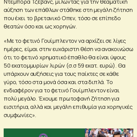
Ντεμπόρα Τζέβανς, μιλώντας για την θεαματική
αύξηση των επάθλων στάθηκε στη μεγάλη ζήτηση
που έχει το βρετανικό Οπεν, τόσο σε επίπεδο
θεατών όσο και ως χορηγών.
«Με το φετινό Γουίμπλεντον να αρχίζει σε λίγες
ημέρες, είμαι στην ευχάριστη θέση να ανακοινώσω
ότι το φετινό χρηματικό έπαθλο θα είναι ύψους
50 εκατομμυρίων λιρών (σ.σ 59 εκατ. ευρώ). Θα
υπάρχουν αυξήσεις για τους παίκτες σε κάθε
γύρο, τόσο στα μονά όσα και στα διπλά. Το
ενδιαφέρον για το φετινό Γουίμπλεντον είναι
πολύ μεγάλο. Έχουμε πρωτοφανή ζήτηση για
εισιτήρια, αλλά και μεγάλη επιθυμία για χορηγικές
συμφωνίες».