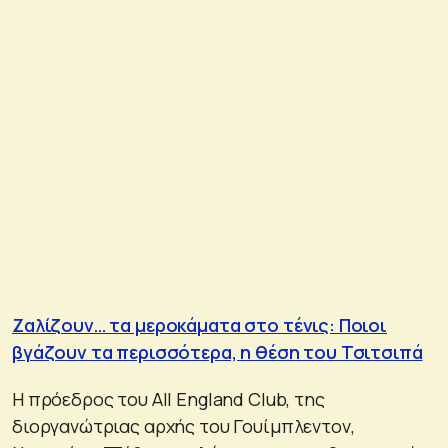
Ζαλίζουν… τα μεροκάματα στο τένις: Ποιοι
βγάζουν τα περισσότερα, η θέση του Τσιτσιπά
Η πρόεδρος του All England Club, της
διοργανώτριας αρχής του Γουίμπλεντον,