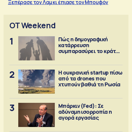
Ξεπέρασε τον Λαμ κι έπιασε τον Μπουφόν
OT Weekend
1
Πώς η δημογραφική
κατάρρευση
συμπαρασύρει το κράτος
πρόνοιας
2
Η ουκρανική startup πίσω
από τα drones που
χτυπούν βαθιά τη Ρωσία
3
Μπάρκιν (Fed): Σε
αδύναμη ισορροπία η
αγορά εργασίας