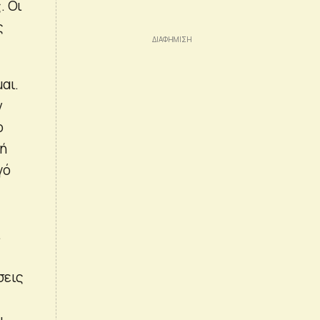
. Οι
ς
αι.
ν
ο
κή
γό
ι
σεις
ι