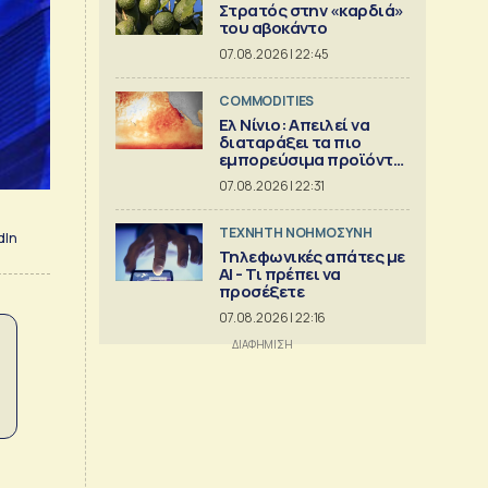
Στρατός στην «καρδιά»
του αβοκάντο
07.08.2026 | 22:45
COMMODITIES
Ελ Νίνιο: Απειλεί να
διαταράξει τα πιο
εμπορεύσιμα προϊόντα
στον κόσμο
07.08.2026 | 22:31
TΕΧΝΗΤΗ ΝΟΗΜΟΣΥΝΗ
dIn
Τηλεφωνικές απάτες με
ΑΙ - Τι πρέπει να
προσέξετε
07.08.2026 | 22:16