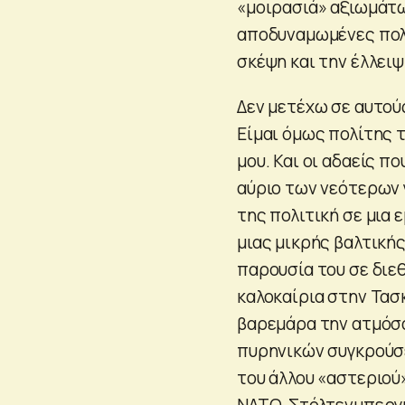
«μοιρασιά» αξιωμάτω
αποδυναμωμένες πολι
σκέψη και την έλλει
Δεν μετέχω σε αυτού
Είμαι όμως πολίτης 
μου. Και οι αδαείς π
αύριο των νεότερων 
της πολιτική σε μια
μιας μικρής βαλτική
παρουσία του σε διεθ
καλοκαίρια στην Τασκ
βαρεμάρα την ατμόσφα
πυρηνικών συγκρούσ
του άλλου «αστεριού
ΝΑΤΟ, Στόλτενμπεργκ.