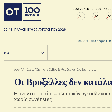
DOW JONES
SP 500
NASD
20:49
ΠΑΡΑΣΚΕΥΗ
07
ΑΥΓΟΥΣΤΟΥ
2026
#ΔΕΗ
#Χρηματισ
Χ.Α.
ot.gr
/
Απόψεις
/
Opinion
/
Οι Βρυξέλλες δεν κατάλαβαν τίποτα
Οι Βρυξέλλες δεν κατάλα
Η αναντιστοιχία ευρωπαϊκών ηγεσιών και ε
χωρίς συνέπειες