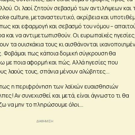
αλλού. Οι λαοί ζητούν σεβασμό των αντιλήψεων και
ke culture, μεταναστευτικό, ακρίβεια και υποτιθέ
πως και εφαρμογή και σεβασμό του νόμου – απαιτού
ρα και να αντιμετωπισθούν. Οι ευρωπαϊκές ηγεσίες
ουν τα ουισκάκια τους κι αισθάνονται ικανοποιημέ
ς. Φοβάμαι πως κάποια δομική σύγκρουση θα
ρω με ποια αφορμή και πώς. Αλλά ηγεσίες που
υς λαούς τους, σπάνια μένουν αλώβητες…
πως η περιφρόνηση των λαϊκών ευαισθησιών
πες! Αν συνεχισθεί και μετά, είναι άγνωστο τι θα
ζω να μην το πληρώσουμε όλοι…