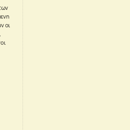
 των
μενη
ν οι
,
νοι