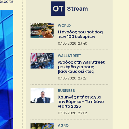
λιάστε
Stream
WORLD
Η άνοδος του hot dog
των 100 δολαρίων
07.08.2026 | 23:40
WALL STREET
Ανοδος στη Wall Street
με κέρδη για τους
βασικούς δείκτες
07.08.2026 | 23:22
BUSINESS
Χαμηλές πτήσεις για
την Εύρηκα - Το πλάνο
για το 2026
07.08.2026 | 23:02
AGRO