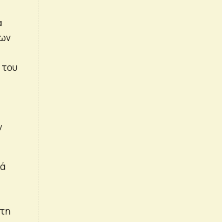
α
των
 του
ν
ιά
ατη