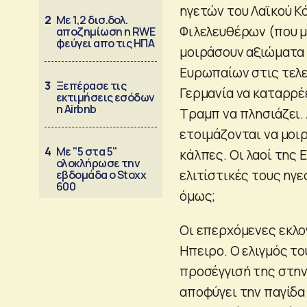
ηγετών του Λαϊκού Κ
2
Με 1,2 δισ.δολ.
Φιλελευθέρων (που μό
αποζημίωση η RWE
φεύγει απο τις ΗΠΑ
μοιράσουν αξιώματα 
Ευρωπαίων στις τελευ
3
Ξεπέρασε τις
Γερμανία να καταρρέε
εκτιμήσεις εσόδων
η Airbnb
Τραμπ να πλησιάζει.
ετοιμάζονται να μοι
4
Με "5 στα 5"
κάλπες. Οι λαοί της
ολοκλήρωσε την
ελιτίστικές τους ηγε
εβδομάδα ο Stoxx
600
όμως;
Οι επερχόμενες εκλο
Ηπειρο. Ο ελιγμός τ
προσέγγισή της στην
αποφύγει την παγίδα