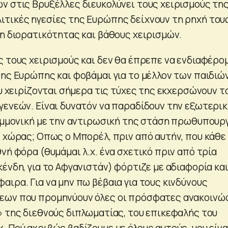
ν στις Βρυξέλλες διευκολύνει τους χειρισμούς της
τικές ηγεσίες της Ευρώπης δείχνουν τη ρηχή του
ψη διορατικότητας και βάθους χειρισμών.
ς τους χειρισμούς και δεν θα έπρεπε να ενδιαφέρομ
της Ευρώπης και φοβάμαι για το μέλλον των παιδιώ
ου χειρίζονται σήμερα τις τύχες της εκχερσώνουν τ
γενεών. Είναι δυνατόν να παραδίδουν την εξωτερι
 εμμονική με την αντιρωσική της στάση πρωθυπουρ
ς χώρας; Οπως ο Μπορέλ, πριν από αυτήν, που κάθε
νή φόρα (θυμάμαι λ.χ. ένα σχετικό πριν από τρία
ένδη, για το Αφγανιστάν) φόρτιζε με αδιαφορία κα
ιρα. Για να μην πω βέβαια για τους κινδύνους
εων που προμηνύουν όλες οι πρόσφατες ανακοινώ
» της διεθνούς διπλωματίας, του επικεφαλής του
 Πού ακριβώς βαδίζουμε με όλους αυτούς, μου είνα