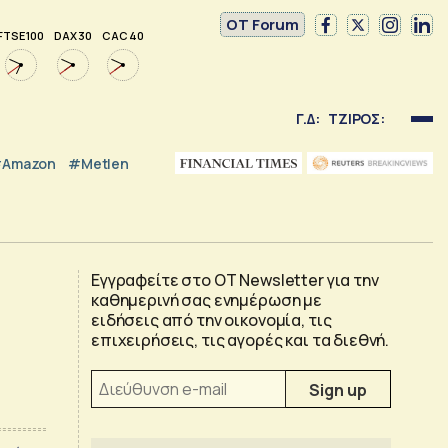
OT Forum
FTSE 100
DAX 30
CAC 40
Γ.Δ:
ΤΖΙΡΟΣ:
Amazon
#Metlen
Εγγραφείτε στο OT Newsletter για την
καθημερινή σας ενημέρωση με
ειδήσεις από την οικονομία, τις
επιχειρήσεις, τις αγορές και τα διεθνή.