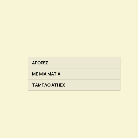
ΑΓΟΡΕΣ
ΜΕ ΜΙΑ ΜΑΤΙΑ
ΤΑΜΠΛΟ ATHEX