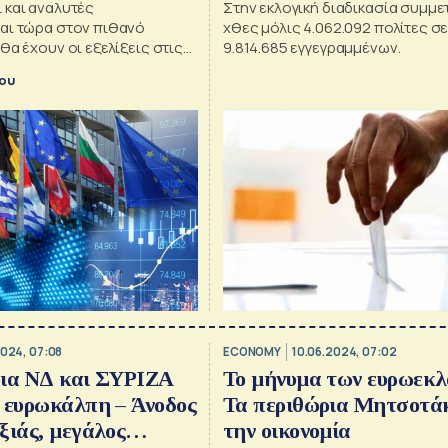
 και αναλυτές
Στην εκλογική διαδικασία συμμε
αι τώρα στον πιθανό
χθες μόλις 4.062.092 πολίτες σ
θα έχουν οι εξελίξεις στις
9.814.685 εγγεγραμμένων.
ροοπτικές της Ευρώπης
κου
2024, 07:08
ECONOMY
10.06.2024, 07:02
για ΝΔ και ΣΥΡΙΖΑ
Το μήνυμα των ευρωεκλ
 ευρωκάλπη – Άνοδος
Τα περιθώρια Μητσοτά
ξιάς, μεγάλος
την οικονομία