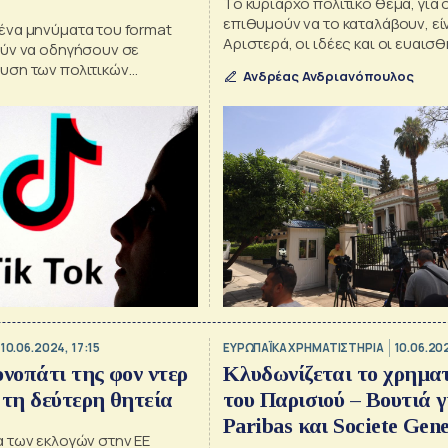
Το κυρίαρχο πολιτικό θέµα, για
επιθυµούν να το καταλάβουν, εί
να μηνύματα του format
Αριστερά, οι ιδέες και οι ευαισ
ύν να οδηγήσουν σε
έχουν πάψει να ελκύουν τον κό
ση των πολιτικών
Ανδρέας Ανδριανόπουλος
10.06.2024, 17:15
ΕΥΡΩΠΑΪΚΑ ΧΡΗΜΑΤΙΣΤΗΡΙΑ
10.06.202
ονοπάτι της φον ντερ
Κλυδωνίζεται το χρημα
 τη δεύτερη θητεία
του Παρισιού – Βουτιά 
Paribas και Societe Gen
 των εκλογών στην ΕΕ