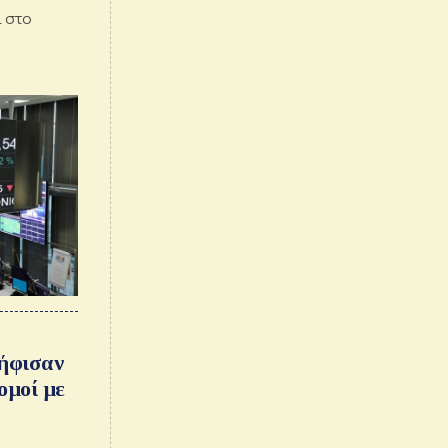
ι στο
ψήφισαν
ομοί με