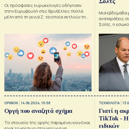
Σολτς
Οι πρόσφατες ευρωεκλογές οδήγησαν
στην Ευρωβουλή στις Βρυξέλλες πολλά
Μια εβδομάδα 
μέλη από τη γενιά Ζ, τα οποία αντλούν τη
αναταράξεις συ
δυναμική τους από το Διαδίκτυο και τα
Σολτς, η εσωκο
ψηφιακά μέσα
crash test της
OPINION
14.06.2024, 10:58
ΤΕΧΝΟΛΟΓΙΑ
13.
Οργή που αναζητά σχήμα
Γιατί η ακ
TikTok - Η
Το στοιχείο της οργής παραμένει κοινό και
ειδικών
είναι το κρίσιμο στοιχείο για να