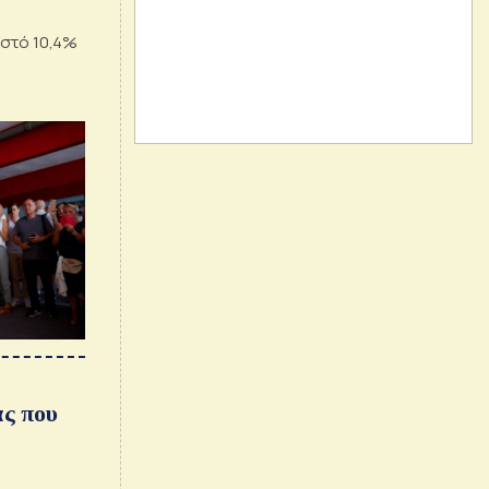
οστό 10,4%
ας που