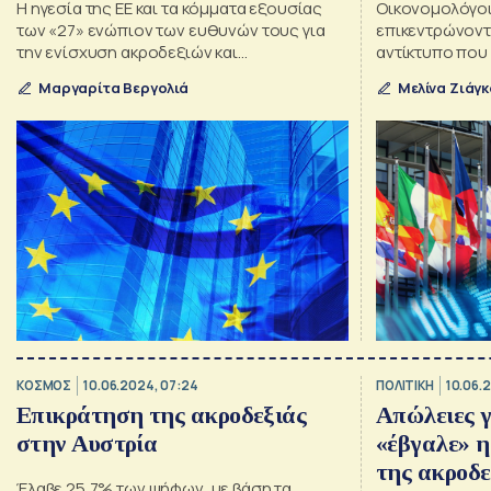
Η ηγεσία της ΕΕ και τα κόμματα εξουσίας
Οικονομολόγοι
των «27» ενώπιον των ευθυνών τους για
επικεντρώνοντ
την ενίσχυση ακροδεξιών και
αντίκτυπο που 
υπερεθνικιστών
οικονομικές π
Μαργαρίτα Βεργολιά
Μελίνα Ζιάγ
ΚΟΣΜΟΣ
10.06.2024, 07:24
ΠΟΛΙΤΙΚΗ
10.06.
Επικράτηση της ακροδεξιάς
Απώλειες 
στην Αυστρία
«έβγαλε» η
της ακροδε
Έλαβε 25,7% των ψήφων, με βάση τα