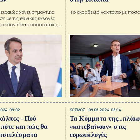
Πειραιώς χάνει σημαντικό
Το ακροδεξιό Vox τρίτο με ποσ
η με τις εθνικές εκλογές
 σχεδόν πέντε ποσοστιαίες
το ποσοστό των
 ευρωεκλογών
2024, 09:02
ΚΟΣΜΟΣ
09.06.2024, 08:14
 κάλπες - Πού
Τα Κόμματα της...πλάκ
 πότε και πώς θα
«κατεβαίνουν» στις
αποτελέσματα
ευρωεκλογές