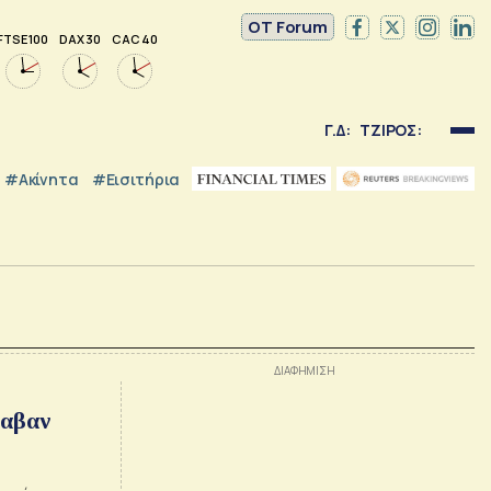
OT Forum
FTSE 100
DAX 30
CAC 40
Γ.Δ:
ΤΖΙΡΟΣ:
#Ακίνητα
#εισιτήρια
λαβαν