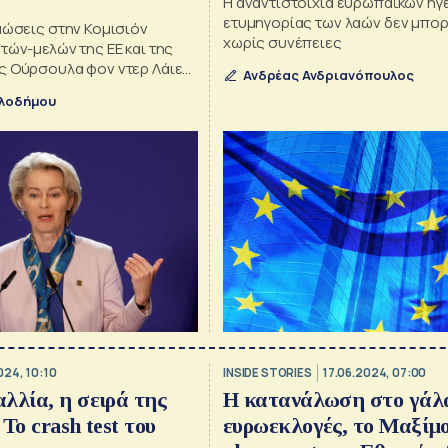
Η αναντιστοιχία ευρωπαϊκών ηγ
ετυμηγορίας των λαών δεν μπορε
μώσεις στην Κομισιόν
χωρίς συνέπειες
τών-μελών της ΕΕ και της
ς Ούρσουλα φον ντερ Λάιεν
Ανδρέας Ανδριανόπουλος
υλάκια της επόμενης
ελοδήμου
024, 10:10
INSIDE STORIES
17.06.2024, 07:00
λλία, η σειρά της
Η κατανάλωση στο γάλα
Το crash test του
ευρωεκλογές, το Μαξίμο