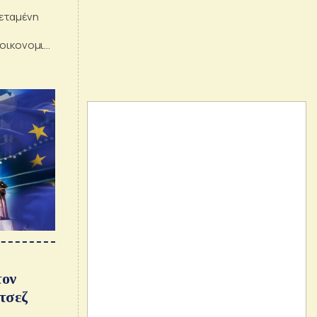
τεταμένη
 οικονομική
τον
τσεζ