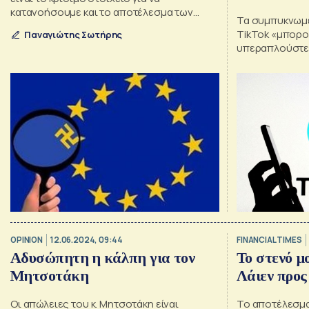
κατανοήσουμε και το αποτέλεσμα των
Τα συμπυκνωμέ
ευρωεκλογών
TikTok «μπορο
Παναγιώτης Σωτήρης
υπεραπλούστευ
θεμάτων»
OPINION
12.06.2024, 09:44
FINANCIAL TIMES
Αδυσώπητη η κάλπη για τον
Το στενό μ
Μητσοτάκη
Λάιεν προς
Oι απώλειες του κ. Μητσοτάκη είναι
Το αποτέλεσμα