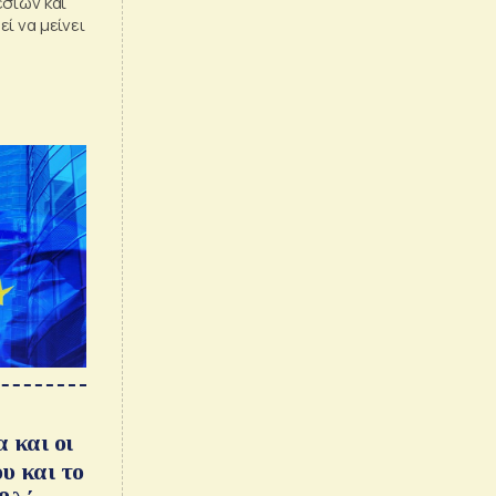
εσιών και
ί να μείνει
 και οι
υ και το