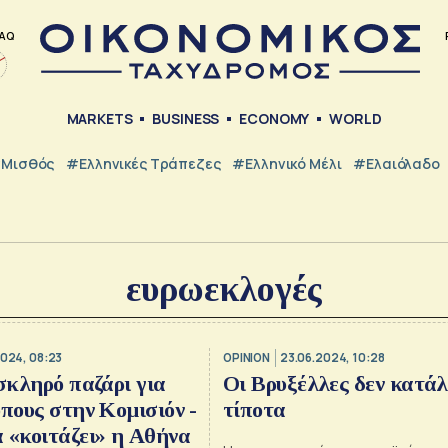
AQ
MARKETS
BUSINESS
ECONOMY
WORLD
Μισθός
#ελληνικές Τράπεζες
#Ελληνικό Μέλι
#Ελαιόλαδο
ευρωεκλογές
2024, 08:23
OPINION
23.06.2024, 10:28
 σκληρό παζάρι για
Οι Βρυξέλλες δεν κατά
όπους στην Κομισιόν -
τίποτα
 «κοιτάζει» η Αθήνα