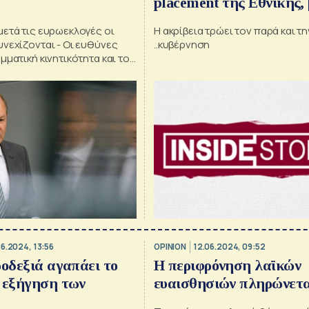
placement της Εθνικής,
(;) εξαγορές ο Μυλωνάς, 
μετά τις ευρωεκλογές οι
Η ακρίβεια τρώει τον παρά και τη
«ψαριές» του Σάλλα και
νεχίζονται - Οι ευθύνες
..κυβέρνηση
μεταλλείο στη Χίο
μματική κινητικότητα και το
 3ης Ιουλίου
06.2024, 13:56
OPINION
12.06.2024, 09:52
ροδεξιά αγαπάει το
Η περιφρόνηση λαϊκών
 εξήγηση των
ευαισθησιών πληρώνετα