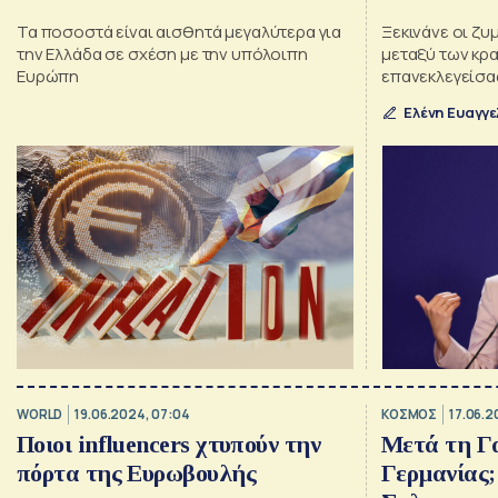
Τα ποσοστά είναι αισθητά μεγαλύτερα για
Ξεκινάνε οι ζυ
την Ελλάδα σε σχέση με την υπόλοιπη
μεταξύ των κρα
Ευρώπη
επανεκλεγείσα
για τα χαρτοφ
Ελένη Ευαγγ
Επιτροπής
WORLD
19.06.2024, 07:04
ΚΟΣΜΟΣ
17.06.2
Ποιοι influencers χτυπούν την
Μετά τη Γα
πόρτα της Ευρωβουλής
Γερμανίας; 