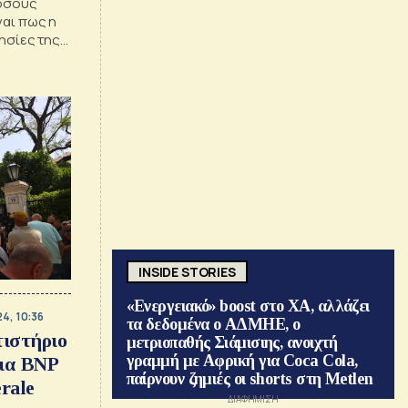
 όσους
ναι πως η
θησίες της
σµο
INSIDE STORIES
«Ενεργειακό» boost στο ΧΑ, αλλάζει
4, 10:36
τα δεδομένα ο ΑΔΜΗΕ, ο
τιστήριο
μετριοπαθής Σιάμισιης, ανοιχτή
γραμμή με Αφρική για Coca Cola,
για BNP
παίρνουν ζημιές οι shorts στη Metlen
erale