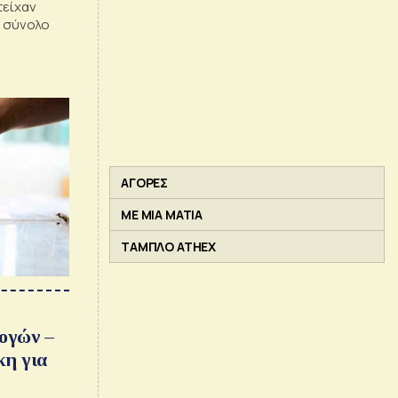
τείχαν
ε σύνολο
ΑΓΟΡΕΣ
ΜΕ ΜΙΑ ΜΑΤΙΑ
ΤΑΜΠΛΟ ATHEX
ογών –
κη για