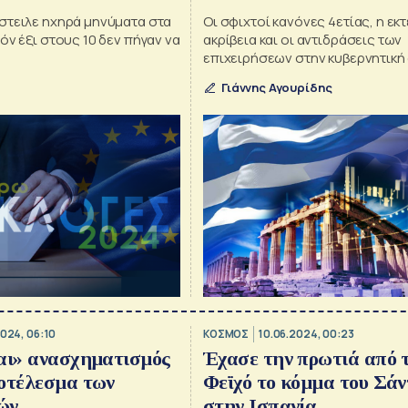
αποχή
στειλε ηχηρά μηνύματα στα
Οι σφιχτοί κανόνες 4ετίας, η εκ
όν έξι στους 10 δεν πήγαν να
ακρίβεια και οι αντιδράσεις των
επιχειρήσεων στην κυβερνητική
πολιτική
Γιάννης Αγουρίδης
2024, 06:10
ΚΟΣΜΟΣ
10.06.2024, 00:23
αι» ανασχηματισμός
Έχασε την πρωτιά από 
οτέλεσμα των
Φεϊχό το κόμμα του Σάν
ών
στην Ισπανία