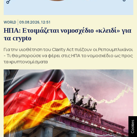
WORLD
09.08.2026, 12:51
ΗΠΑ: Ετοιμάζεται νομοσχέδιο «κλειδί» για
τα crypto
Για την υιοθέτηση του Clarity Act πιέζουν οι Ρεπουμπλικάνοι
- Τι θα μπορούσε να φέρει στις ΗΠΑ το νομοσχέδιο ως προς
τα κρυπτονομίσματα
Cookies