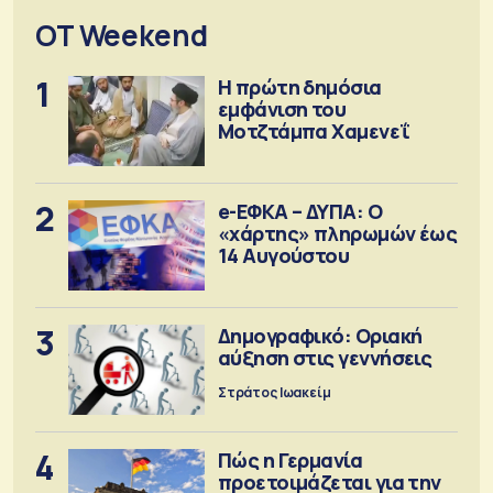
OT Weekend
1
Η πρώτη δημόσια
εμφάνιση του
Μοτζτάμπα Χαμενεΐ
2
e-ΕΦΚΑ – ΔΥΠΑ: Ο
«χάρτης» πληρωμών έως
14 Αυγούστου
3
Δημογραφικό: Οριακή
αύξηση στις γεννήσεις
Στράτος Ιωακείμ
4
Πώς η Γερμανία
προετοιμάζεται για την