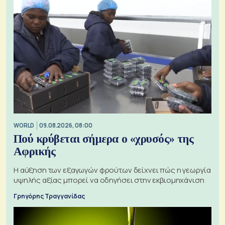
WORLD
09.08.2026, 08:00
Πού κρύβεται σήμερα ο «χρυσός» της
Αφρικής
Η αύξηση των εξαγωγών φρούτων δείχνει πώς η γεωργία
υψηλής αξίας μπορεί να οδηγήσει στην εκβιομηχάνιση
Γρηγόρης Τραγγανίδας