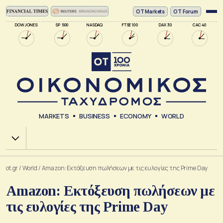
ΟΤ Markets
OT Forum
DOW JONES
SP 500
NASDAQ
FTSE 100
DAX 30
CAC 40
MARKETS
BUSINESS
ECONOMY
WORLD
Χ.Α.
ot.gr
/
World
/
Amazon: Εκτόξευση πωλήσεων με τις ευλογίες της Prime Day
Amazon: Εκτόξευση πωλήσεων με
τις ευλογίες της Prime Day