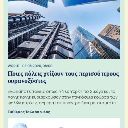
WORLD
09.08.2026, 08:00
Ποιες πόλεις χτίζουν τους περισσότερους
ουρανοξύστες
Ενώ κάποτε πόλεις όπως η Νέα Υόρκη, το Σικάγο και το
Χονγκ Κονγκ κυριαρχούσαν στην παγκόσμια κούρσα των
ψηλών κτιρίων, σήμερα το επίκεντρο έχει μετατοπιστεί
προς την Ασία
Ευθύμιος Τσιλιόπουλος