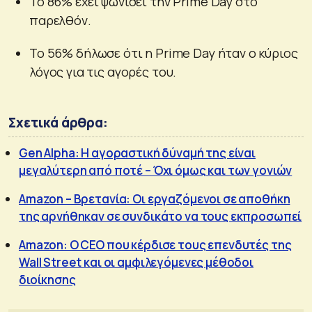
Το 86% έχει ψωνίσει την Prime Day στο
παρελθόν.
Το 56% δήλωσε ότι η Prime Day ήταν ο κύριος
λόγος για τις αγορές του.
Σχετικά άρθρα:
Gen Alpha: Η αγοραστική δύναμή της είναι
μεγαλύτερη από ποτέ – Όχι όμως και των γονιών
Amazon – Βρετανία: Οι εργαζόμενοι σε αποθήκη
της αρνήθηκαν σε συνδικάτο να τους εκπροσωπεί
Amazon: Ο CEO που κέρδισε τους επενδυτές της
Wall Street και οι αμφιλεγόμενες μέθοδοι
διοίκησης