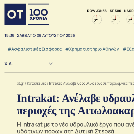
DOW JONES
SP 500
NASD
15:39
ΣΑΒΒΑΤΟ
08
ΑΥΓΟΥΣΤΟΥ
2026
#Ασφαλιστικές Εισφορές
#Χρηματιστήριο Αθηνών
#εξα
Χ.Α.
ot.gr
/
Κατασκευές
/
Intrakat: Ανέλαβε υδραυλικό έργο σε παραλίμνιες πε
Intrakat: Ανέλαβε υδραυ
περιοχές της Αιτωλοακα
H Ιntrakat με το νέο υδραυλικό έργο που α
υδάτινων πόρων στη Δυτική Στερεά