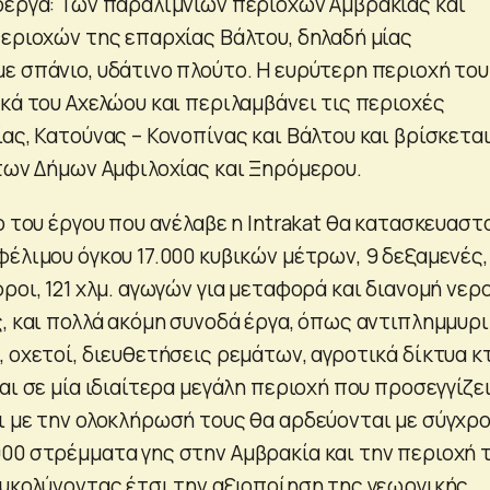
οέργα: Των παραλίμνιων περιοχών Αμβρακίας και
περιοχών της επαρχίας Βάλτου, δηλαδή μίας
ε σπάνιο, υδάτινο πλούτο. Η ευρύτερη περιοχή του
κά του Αχελώου και περιλαμβάνει τις περιοχές
ας, Κατούνας – Κονοπίνας και Βάλτου και βρίσκετα
 των Δήμων Αμφιλοχίας και Ξηρόμερου.
ο του έργου που ανέλαβε η Intrakat θα κατασκευαστ
έλιμου όγκου 17.000 κυβικών μέτρων, 9 δεξαμενές,
ροι, 121 χλμ. αγωγών για μεταφορά και διανομή νερ
, και πολλά ακόμη συνοδά έργα, όπως αντιπλημμυρι
 οχετοί, διευθετήσεις ρεμάτων, αγροτικά δίκτυα κτ
αι σε μία ιδιαίτερα μεγάλη περιοχή που προσεγγίζει
ι με την ολοκλήρωσή τους θα αρδεύονται με σύγχρ
00 στρέμματα γης στην Αμβρακία και την περιοχή 
ευκολύνοντας έτσι την αξιοποίηση της γεωργικής