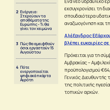
Ενα νέο υδραυλικό έ
εκσυγχρονίσει τη δια
2
Ενέργεια:
σπουδαιότερα υδατικ
Στερεύουν τα
αποθέματα της
αναζωογόνηση και τη
Ευρώπης - Τι θα
γίνει τον χειμώνα
Αλέξανδρος Εξάρχου
βλέπει ευκαιρίες σε
3
Πώς θα αμειφθούν
όσοι εργαστούν 15
Αυγούστου
Πρόκειται για τη σύ
Αμβρακίας – Αμφιλοχί
4
Πότε
προϋπολογισμού €64,
ενεργοποιείται
ψηφιακά η κάρτα
Γενικός Διευθυντής τ
Αγρότη
της πολιτικής ηγεσί
τοπικών αρχών.