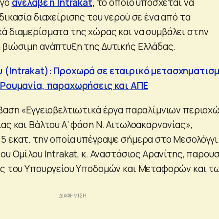
ργο
ανέλαβε η Intrakat,
το οποίο υπόσχεται να
δικασία διαχείρισης του νερού σε ένα από τα
ά διαμερίσματα της χώρας και να συμβάλει στην
 βιώσιμη ανάπτυξη της Δυτικής Ελλάδας.
 (Intrakat): Προχωρά σε εταιρικό μετασχηματισμ
 Ρουμανία, παραχωρήσεις και ΑΠΕ
μβαση «Εγγειοβελτιωτικά έργα παραλίμνιων περιοχ
ας και Βάλτου Α’ φάση Ν. Αιτωλοακαρνανίας»,
5 εκατ. την οποία υπέγραψε σήμερα στο Μεσολόγγι
ου Ομίλου Intrakat, κ. Αναστάσιος Αρανίτης, παρου
ας του Υπουργείου Υποδομών και Μεταφορών και τ