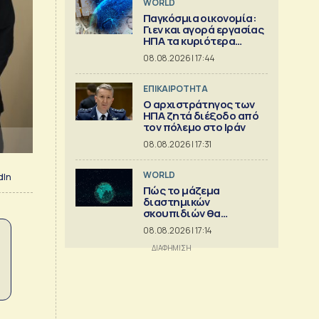
WORLD
Παγκόσμια οικονομία:
Γιεν και αγορά εργασίας
ΗΠΑ τα κυριότερα
γεγονότα
08.08.2026 | 17:44
ΕΠΙΚΑΙΡΟΤΗΤΑ
Ο αρχιστράτηγος των
ΗΠΑ ζητά διέξοδο από
τον πόλεμο στο Ιράν
08.08.2026 | 17:31
WORLD
dIn
Πώς το μάζεμα
διαστημικών
σκουπιδιών θα
μπορούσε να εξελιχθεί
08.08.2026 | 17:14
σε μια μεγάλη
επιχείρηση