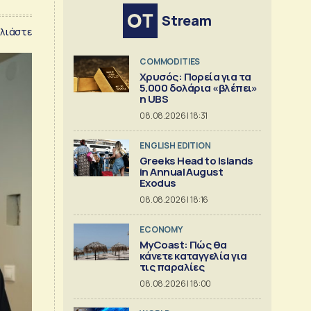
Stream
λιάστε
COMMODITIES
Χρυσός: Πορεία για τα
5.000 δολάρια «βλέπει»
η UBS
08.08.2026 | 18:31
ENGLISH EDITION
Greeks Head to Islands
in Annual August
Exodus
08.08.2026 | 18:16
ECONOMY
MyCoast: Πώς θα
κάνετε καταγγελία για
τις παραλίες
08.08.2026 | 18:00