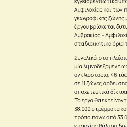
εγγειοβελτιωτικά υπ
Αμφιλοχίας και των 
γεωγραφικής ζώνης μ
έργου βρίσκεται δυτι
Αµβρακίας – Αµφιλοχί
στα διοικητικά όρια
Συνολικά, στο πλαίσι
μία λιμνοδεξαμενή ωφ
αντλιοστάσια, 46 τάφ
σε 11 ζώνες άρδευσης
αποχετευτικά δίκτυα,
Τα έργα θα εκτείνοντ
38.000 στρέμματα κα
τρόπο πάνω από 33.0
επαρχίας Βάλτου, δι