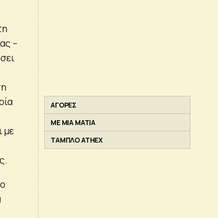
τη
ας –
ήσει
ση
οία
ΑΓΟΡΕΣ
ΜΕ ΜΙΑ ΜΑΤΙΑ
ι με
ΤΑΜΠΛΟ ATHEX
ς.
νο
α