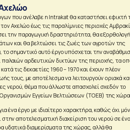
 Αχελώο
γων που ανέλαβε η Intrakat θα καταστήσει εφικτή 
τον Αχελώο έως τις παραλίµνιες περιοχές Αµβρακί
ύσει την παραγωγική δραστηριότητα, θα εξορθολογ
δάτων και θα βελτιώσει τις ζωές των αγροτών της
, το σημαντικό αυτό έργο υπόσχεται την αναβάθμι
 παλαιών αρδευτικών δικτύων της περιοχής, τα οπ
κατά τις δεκαετίες 1960 – 1970 και έχουν πλέον
ωής τους, με αποτέλεσμα να λειτουργούν οριακά κα
ες νερού, θέμα που άλλωστε απασχολεί σχεδόν το
 Οργανισμών Εγγείων Βελτιώσεων (ΤΟΕΒ) της χώρα
για ένα έργο με ιδιαίτερο χαρακτήρα, καθώς όχι μό
ι στην αποτελεσματική διαχείριση του νερού σε έν
α υδατικά διαμερίσματα της χώρας, αλλά θα