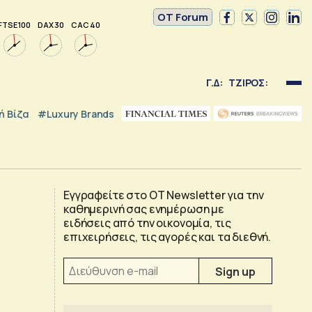
OT Forum
FTSE 100
DAX 30
CAC 40
Γ.Δ:
ΤΖΙΡΟΣ:
 Βίζα
#luxury Brands
Εγγραφείτε στο OT Newsletter για την
καθημερινή σας ενημέρωση με
ειδήσεις από την οικονομία, τις
επιχειρήσεις, τις αγορές και τα διεθνή.