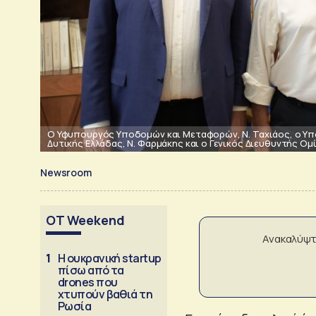
Ο Υφυπουργός Υποδομών και Μεταφορών, Ν. Ταχιάος, ο Υπ
Δυτικής Ελλάδας, Ν. Φαρμάκης και ο Γενικός Διευθυντής Ομίλ
Newsroom
OT Weekend
Ανακαλύψτ
1
Η ουκρανική startup
πίσω από τα
drones που
χτυπούν βαθιά τη
Ρωσία