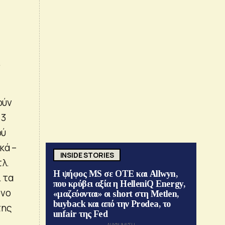
ι
ούν
 3
ού
κά –
INSIDE STORIES
λ.
Η ψήφος MS σε ΟΤΕ και Allwyn,
 τα
που κρύβει αξία η HelleniQ Energy,
ονο
«μαζεύονται» οι short στη Metlen,
buyback και από την Prodea, το
της
unfair της Fed