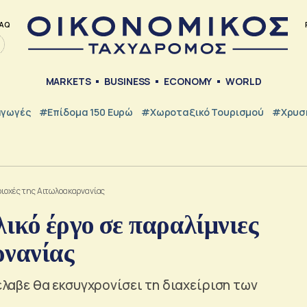
AQ
MARKETS
BUSINESS
ECONOMY
WORLD
γωγές
#Επίδομα 150 Ευρώ
#Χωροταξικό Τουρισμού
#Χρυσή
ριοχές της Αιτωλοακαρνανίας
λικό έργο σε παραλίμνιες
ρνανίας
νέλαβε θα εκσυγχρονίσει τη διαχείριση των