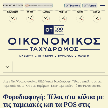
ΟΤ Markets
OT Forum
DOW JONES
SP 500
NASDAQ
FTSE 100
DAX 30
CAC 40
MARKETS
BUSINESS
ECONOMY
WORLD
Χ.Α.
ot.gr
/
Tax
/
Φορολογικά Νέα & Eιδήσεις
/
Φοροδιαφυγή: Τέλος στα κόλπα με τις
ταμειακές και τα POS στις ταβέρνες – Nέες ταμειακές από την 1η Αυγούστου
Φοροδιαφυγή: Τέλος στα κόλπα με
τις ταμειακές και τα POS στις