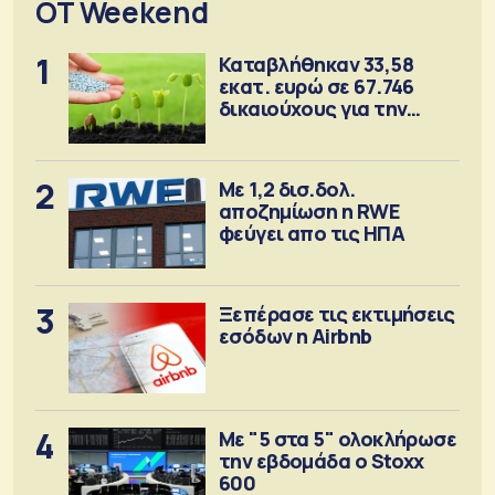
OT Weekend
1
Καταβλήθηκαν 33,58
εκατ. ευρώ σε 67.746
δικαιούχους για την
αγορά λιπασμάτων
2
Με 1,2 δισ.δολ.
αποζημίωση η RWE
φεύγει απο τις ΗΠΑ
3
Ξεπέρασε τις εκτιμήσεις
εσόδων η Airbnb
4
Με "5 στα 5" ολοκλήρωσε
την εβδομάδα ο Stoxx
600