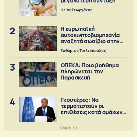
μεγαλύτερη σύνταξη
Ηλίας Γεωργάκης
2
Η ευρωπαϊκή
αυτοκινητοβιομηχανία
αναζητά σωσίβιο στην
Κίνα
Ευθύμιος Τσιλιόπουλος
3
ΟΠΕΚΑ: Ποιο βοήθημα
πληρώνεται την
Παρασκευή
4
Γκουτέρες: Να
τερματιστούν οι
επιθέσεις κατά αμάχων
σε Ουκρανία και Ρωσία