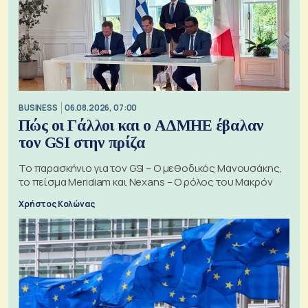
BUSINESS
06.08.2026, 07:00
Πώς οι Γάλλοι και ο ΑΔΜΗΕ έβαλαν
τον GSI στην πρίζα
Το παρασκήνιο για τον GSI – Ο μεθοδικός Μανουσάκης,
το πείσμα Meridiam και Nexans – Ο ρόλος του Μακρόν
Χρήστος Κολώνας