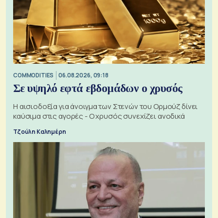
COMMODITIES
06.08.2026, 09:18
Σε υψηλό εφτά εβδομάδων ο χρυσός
Η αισιοδοξία για άνοιγμα των Στενών του Ορμούζ δίνει
καύσιμα στις αγορές - Ο χρυσός συνεχίζει ανοδικά
Τζούλη Καλημέρη