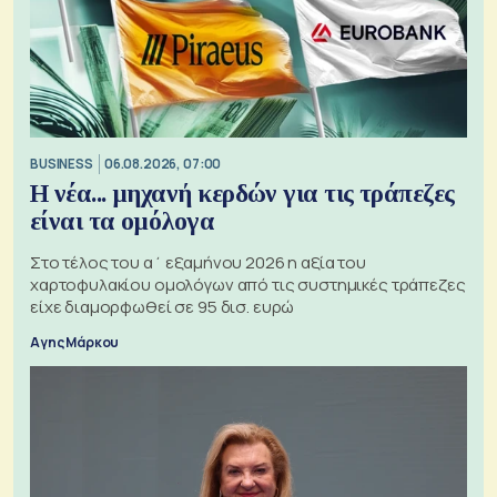
BUSINESS
06.08.2026, 07:00
Η νέα... μηχανή κερδών για τις τράπεζες
είναι τα ομόλογα
Στο τέλος του α΄ εξαμήνου 2026 η αξία του
χαρτοφυλακίου ομολόγων από τις συστημικές τράπεζες
είχε διαμορφωθεί σε 95 δισ. ευρώ
Αγης Μάρκου