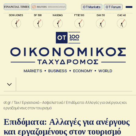
ΟΤ Markets
OT Forum
DOW JONES
SP 500
NASDAQ
FTSE 100
DAX 30
CAC 40
MARKETS
BUSINESS
ECONOMY
WORLD
Χ.Α.
ot.gr
/
Tax
/
Εργασιακά – Ασφαλιστικά
/
Επιδόματα: Αλλαγές για ανέργους και
εργαζομένους στον τουρισμό
Επιδόματα: Αλλαγές για ανέργους
και εργαζομένους στον τουρισμό