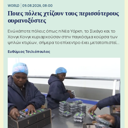
WORLD
09.08.2026, 08:00
Ποιες πόλεις χτίζουν τους περισσότερους
ουρανοξύστες
Ενώ κάποτε πόλεις όπως η Νέα Υόρκη, το Σικάγο και το
Χονγκ Κονγκ κυριαρχούσαν στην παγκόσμια κούρσα των
ψηλών κτιρίων, σήμερα το επίκεντρο έχει μετατοπιστεί
προς την Ασία
Ευθύμιος Τσιλιόπουλος