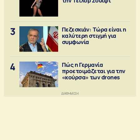
την Τέιλορ Σουίφτ
3
Πεζεσκιάν: Τώρα είναι η
καλύτερη στιγμή για
συμφωνία
4
Πώς η Γερμανία
προετοιμάζεται για την
«κούρσα» των drones