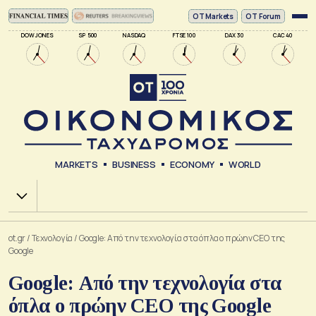
ΟΤ Markets
OT Forum
DOW JONES
SP 500
NASDAQ
FTSE 100
DAX 30
CAC 40
MARKETS
BUSINESS
ECONOMY
WORLD
Χ.Α.
ot.gr
/
Τεχνολογία
/
Google: Από την τεχνολογία στα όπλα ο πρώην CEO της
Google
Google: Από την τεχνολογία στα
όπλα ο πρώην CEO της Google