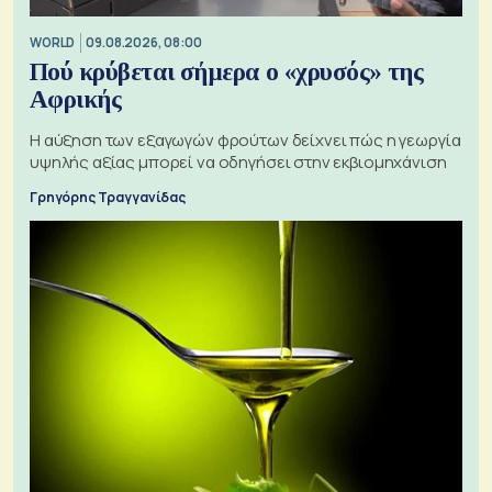
WORLD
09.08.2026, 08:00
Πού κρύβεται σήμερα ο «χρυσός» της
Αφρικής
Η αύξηση των εξαγωγών φρούτων δείχνει πώς η γεωργία
υψηλής αξίας μπορεί να οδηγήσει στην εκβιομηχάνιση
Γρηγόρης Τραγγανίδας