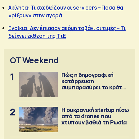
Ακίνητα: Τι σχεδιάζουν οι servicers – Πόσα θα
«ρίξουν» στην αγορά
Ενοίκια: Δεν έπιασαν ακόμη ταβάνι οι τιμές – Τι
δείχνει έκθεση της ΤτΕ
OT Weekend
1
Πώς η δημογραφική
κατάρρευση
συμπαρασύρει το κράτος
πρόνοιας
2
Η ουκρανική startup πίσω
από τα drones που
χτυπούν βαθιά τη Ρωσία