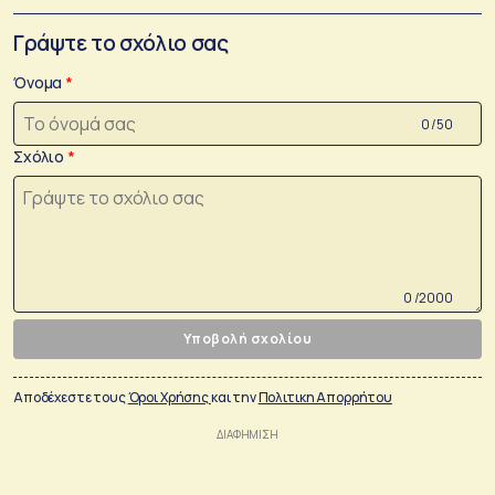
Γράψτε το σχόλιο σας
Όνομα
0 /50
Σχόλιο
0 /2000
Υποβολή σχολίου
Αποδέχεστε τους
Όροι Χρήσης
και την
Πολιτικη Απορρήτου