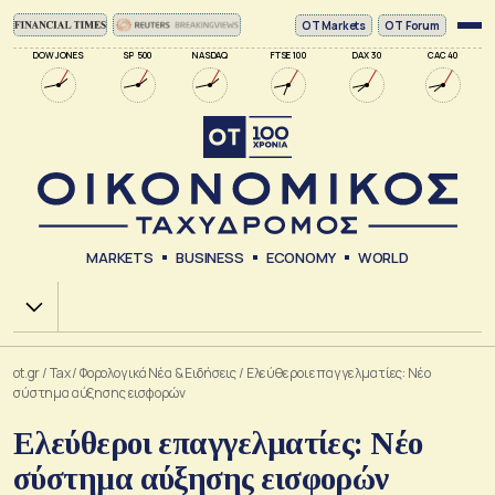
ΟΤ Markets
OT Forum
DOW JONES
SP 500
NASDAQ
FTSE 100
DAX 30
CAC 40
MARKETS
BUSINESS
ECONOMY
WORLD
Χ.Α.
ot.gr
/
Tax
/
Φορολογικά Νέα & Eιδήσεις
/
Ελεύθεροι επαγγελματίες: Νέο
σύστημα αύξησης εισφορών
Ελεύθεροι επαγγελματίες: Νέο
σύστημα αύξησης εισφορών