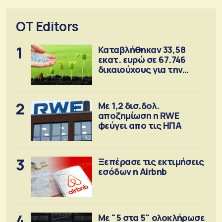
OT Editors
1
Καταβλήθηκαν 33,58
εκατ. ευρώ σε 67.746
δικαιούχους για την
αγορά λιπασμάτων
2
Με 1,2 δισ.δολ.
αποζημίωση η RWE
φεύγει απο τις ΗΠΑ
3
Ξεπέρασε τις εκτιμήσεις
εσόδων η Airbnb
4
Με "5 στα 5" ολοκλήρωσε