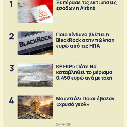
1
Ξεπέρασε τις εκτιμήσεις
εσόδων η Airbnb
2
Ποιο κίνδυνο βλέπει η
BlackRock στην πώληση
ευρώ από τις ΗΠΑ
3
ΚΡΙ-ΚΡΙ: Πότε θα
καταβληθεί το μέρισμα
0,450 ευρώ ανά μετοχή
4
Μουντιάλ: Ποιοι έβαλαν
«χρυσό γκολ»