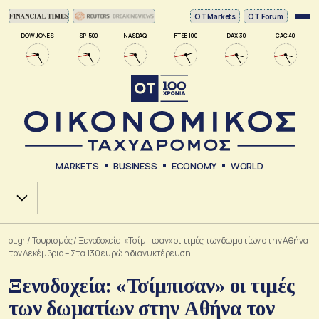
ΟΤ Markets
OT Forum
DOW JONES
SP 500
NASDAQ
FTSE 100
DAX 30
CAC 40
MARKETS
BUSINESS
ECONOMY
WORLD
Χ.Α.
ot.gr
/
Τουρισμός
/
Ξενοδοχεία: «Τσίμπισαν» οι τιμές των δωματίων στην Αθήνα
τον Δεκέμβριο – Στα 130 ευρώ η διανυκτέρευση
Ξενοδοχεία: «Τσίμπισαν» οι τιμές
των δωματίων στην Αθήνα τον