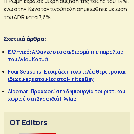
Η Ρώμη κέρδισε μικρή αύξηση της τάξης του 1,4%,
ενώ στην Κωνσταντινούπολη σημειώθηκε μείωση
του ADR κατά 7,6%.
Σχετικά άρθρα:
Ελληνικό: Αλλαγές στο σχεδιασμό της παραλίας
του Αγίου Κοσμά
Four Seasons: Ετοιμάζει πολυτελές θέρετρο και
ιδιωτικές κατοικίες στο Hinitsa Bay
Aldemar: Προχωρεί στη δημιουργία τουριστικού
χωριού στη Σκαφιδιά Ηλείας
OT Editors