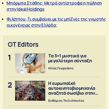
Μπάρμπα Στάθης: Μετρά αντίστροφα η πώληση
στην Ideal Holdings
Φιλίππου: Τι συμβαίνει με τις μπίζνες της γνωστής
οικογένειας στην Ελλάδα;
OT Editors
1
Τα 3+1 μυστικά για
μεγαλύτερη σύνταξη
Ηλίας Γεωργάκης
2
Η ευρωπαϊκή
αυτοκινητοβιομηχανία
αναζητά σωσίβιο στην
Κίνα
Ευθύμιος Τσιλιόπουλος