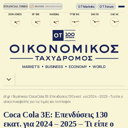
ΟΤ Markets
OT Forum
DOW JONES
SP 500
NASDAQ
FTSE 100
DAX 30
CAC 40
MARKETS
BUSINESS
ECONOMY
WORLD
Χ.Α.
ot.gr
/
Business
/
Coca Cola 3E: Επενδύσεις 130 εκατ. για 2024 – 2025 – Τι είπε ο
νέος επικεφαλής για τις τιμές και το πλαφόν
Coca Cola 3E: Επενδύσεις 130
εκατ. για 2024 – 2025 – Τι είπε ο