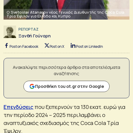
Ο Svetoslav Atanasov νέος Γενικός Διευθυντής της Coca Cola
Τρία Έψιλον για Ελλάδα και Κύπρο
ΡΕΠΟΡΤΑΖ
Ξανθή Γούναρη
Post on Facebook
Post on X
Post on LinkedIn
Ανακαλύψτε περισσότερα άρθρα στα αποτελέσματα
αναζήτησης
Προσθήκη του ot.gr στην Google
Επενδύσεις
που ξεπερνούν τα 130 εκατ. ευρώ για
την περίοδο 2024 – 2025 περιλαμβάνει ο
αναπτυξιακός σχεδιασμός της Coca Cola Τρία
Έψιλον.