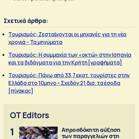
Σχετικά άρθρα:
Τουρισμός: Ζεσταίνονται οι μηχανές για τη νέα
χρονιά – Τα μηνύματα
Τουρισμός: Η συμμαχία των «οκτώ» στην Ισπανία
και τα διδάγματα για την Κρήτη [γραφήματα]
Τουρισμός: Πάνω από 33,7 εκατ. τουρίστες στην
Ελλάδα στο 10μηνο – Σχεδόν 21 δισ. τα έσοδα
[πίνακας]
OT Editors
1
Απροσδόκητη αύξηση
των παραγγελιών στη