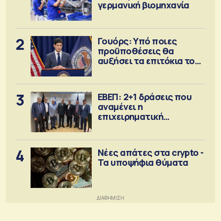
γερμανική βιομηχανία
2
Γουόρς: Υπό ποιες
προϋποθέσεις θα
αυξήσει τα επιτόκια τον
Σεπτέμβριο
3
ΕΒΕΠ: 2+1 δράσεις που
αναμένει η
επιχειρηματική
κοινότητα
4
Νέες απάτες στα crypto -
Τα υποψήφια θύματα