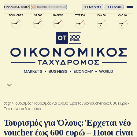
ΟΤ Markets
OT Forum
DOW JONES
SP 500
NASDAQ
FTSE 100
DAX 30
CAC 40
MARKETS
BUSINESS
ECONOMY
WORLD
Χ.Α.
ot.gr
/
Τουρισμός
/
Τουρισμός για Όλους: Έρχεται νέο voucher έως 600 ευρώ –
Ποιοι είναι οι δικαιούχοι
Τουρισμός για Όλους: Έρχεται νέο
voucher έως 600 ευρώ – Ποιοι είναι