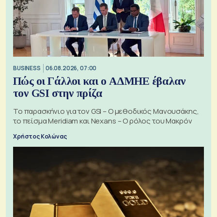
BUSINESS
06.08.2026, 07:00
Πώς οι Γάλλοι και ο ΑΔΜΗΕ έβαλαν
τον GSI στην πρίζα
Το παρασκήνιο για τον GSI – Ο μεθοδικός Μανουσάκης,
το πείσμα Meridiam και Nexans – Ο ρόλος του Μακρόν
Χρήστος Κολώνας