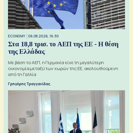
ECONOMY
06.08.2026, 16:30
Στα 18,8 τρισ. το ΑΕΠ της ΕΕ - Η θέση
της Ελλάδας
Με βάση το ΑΕΠ, η Γερμανία είχε τη μεγαλύτερη
οικονομία μεταξύ των χωρών της ΕΕ, ακολουθούμενη
από τη Γαλλία
Γρηγόρης Τραγγανίδας