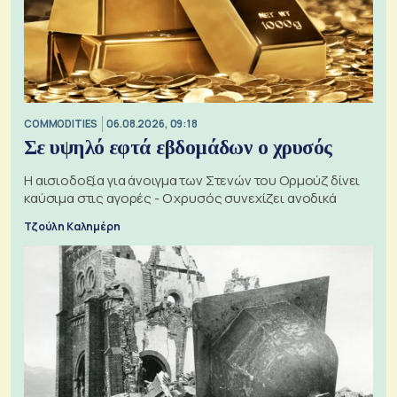
COMMODITIES
06.08.2026, 09:18
Σε υψηλό εφτά εβδομάδων ο χρυσός
Η αισιοδοξία για άνοιγμα των Στενών του Ορμούζ δίνει
καύσιμα στις αγορές - Ο χρυσός συνεχίζει ανοδικά
Τζούλη Καλημέρη