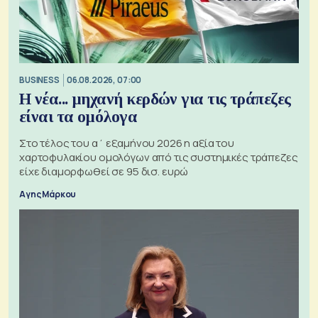
BUSINESS
06.08.2026, 07:00
Η νέα... μηχανή κερδών για τις τράπεζες
είναι τα ομόλογα
Στο τέλος του α΄ εξαμήνου 2026 η αξία του
χαρτοφυλακίου ομολόγων από τις συστημικές τράπεζες
είχε διαμορφωθεί σε 95 δισ. ευρώ
Αγης Μάρκου