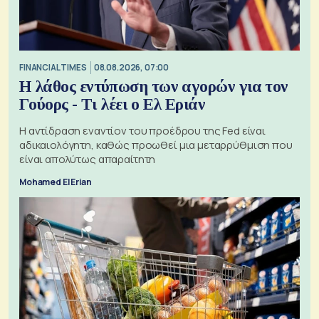
FINANCIAL TIMES
08.08.2026, 07:00
Η λάθος εντύπωση των αγορών για τον
Γούορς - Τι λέει ο Ελ Εριάν
Η αντίδραση εναντίον του προέδρου της Fed είναι
αδικαιολόγητη, καθώς προωθεί μια μεταρρύθμιση που
είναι απολύτως απαραίτητη
Mohamed El Erian