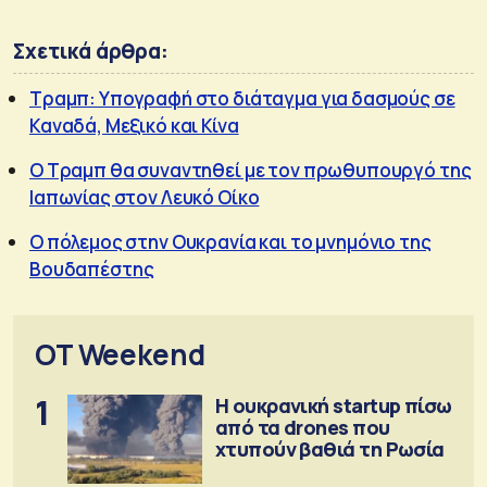
Σχετικά άρθρα:
Τραμπ: Υπογραφή στο διάταγμα για δασμούς σε
Καναδά, Μεξικό και Κίνα
Ο Τραμπ θα συναντηθεί με τον πρωθυπουργό της
Ιαπωνίας στον Λευκό Οίκο
Ο πόλεμος στην Ουκρανία και το μνημόνιο της
Βουδαπέστης
OT Weekend
1
Η ουκρανική startup πίσω
από τα drones που
χτυπούν βαθιά τη Ρωσία