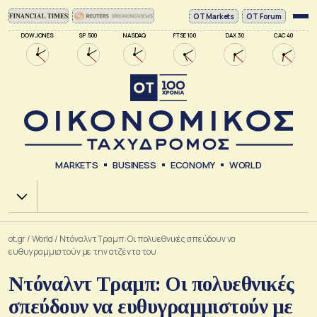
ΟΤ Markets
OT Forum
DOW JONES
SP 500
NASDAQ
FTSE 100
DAX 30
CAC 40
MARKETS
BUSINESS
ECONOMY
WORLD
Χ.Α.
ot.gr
/
World
/
Ντόναλντ Τραμπ: Οι πολυεθνικές σπεύδουν να
ευθυγραμμιστούν με την ατζέντα του
Ντόναλντ Τραμπ: Οι πολυεθνικές
σπεύδουν να ευθυγραμμιστούν με