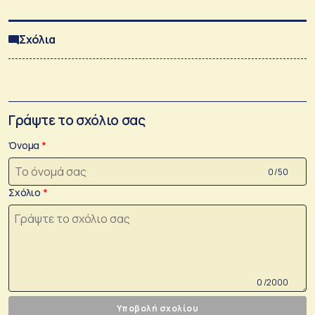
Σχόλια
Γράψτε το σχόλιο σας
Όνομα
0 /50
Σχόλιο
0 /2000
Υποβολή σχολίου