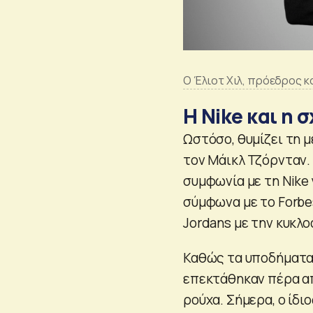
O Έλιοτ Χιλ, πρόεδρος κ
Η Nike και η 
Ωστόσο, θυμίζει τη μ
τον Μάικλ Τζόρνταν.
συμφωνία με τη Nike 
σύμφωνα με το Forbe
Jordans με την κυκλοφ
Καθώς τα υποδήματα 
επεκτάθηκαν πέρα ​​
ρούχα. Σήμερα, ο ίδι