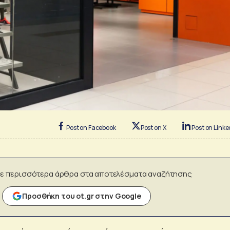
Post on Facebook
Post on X
Post on Linke
ε περισσότερα άρθρα στα αποτελέσματα αναζήτησης
Προσθήκη του ot.gr στην Google