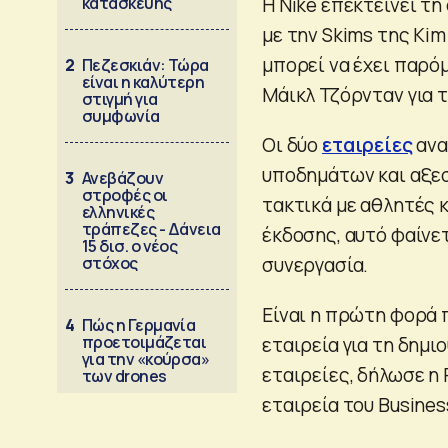
κατασκευής
Η Nike επεκτείνει τ
με την Skims της Kim
μπορεί να έχει παρόμ
2
Πεζεσκιάν: Τώρα
είναι η καλύτερη
Μάικλ Τζόρνταν για 
στιγμή για
συμφωνία
Οι δύο
εταιρείες
ανα
υποδημάτων και αξεσ
3
Ανεβάζουν
στροφές οι
τακτικά με αθλητές 
ελληνικές
τράπεζες - Δάνεια
έκδοσης, αυτό φαίνε
15 δισ. ο νέος
στόχος
συνεργασία.
Είναι η πρώτη φορά 
4
Πώς η Γερμανία
προετοιμάζεται
εταιρεία για τη δημιο
για την «κούρσα»
εταιρείες, δήλωσε η 
των drones
εταιρεία του Busine