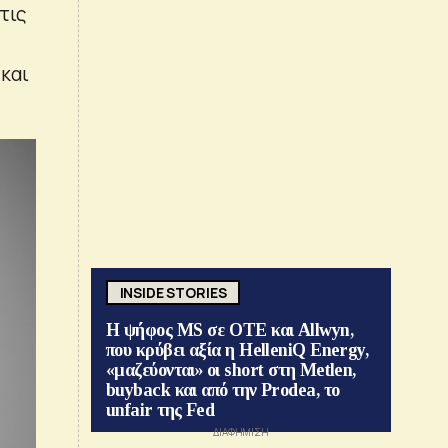
τις
 και
INSIDE STORIES
Η ψήφος MS σε ΟΤΕ και Allwyn,
που κρύβει αξία η HelleniQ Energy,
«μαζεύονται» οι short στη Metlen,
buyback και από την Prodea, το
unfair της Fed