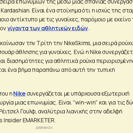
η σειρά επωνυμιών της μέσω μιας σπάνιας συνεργασ
 Kardashian. Είναι ένα στοίχημα ότι η ισχύς της στ
οιο αντίκτυπο με τις γυναίκες, παρόμοιο με εκείνο
τον
γίγαντα των αθλητικών ειδών
.
κοίνωσαν την Τρίτη την NikeSkims, μια σειρά ρούχ
ουάρ άθλησης για γυναίκες. Ενώ η Nike συνεργάζετ
και διασημότητες για αθλητικά ρούχα περιορισμένη
ται ένα βήμα παραπάνω από αυτή την τυπική
που η
Nike
συνεργάζεται με υπάρχουσα εξωτερική
υργία μιας επωνυμίας. Είναι “win-win” και για τις δ
Ρέιτσελ Γουλφ, αναλύτρια λιανικής στην αδελφή
ss Insider EMARKETER.