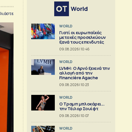
World
λιάστε
WORLD
Γιατί οι ευρωπαϊκές
μετοχές προσελκύουν
ξανά τους επενδυτές
09.08.2026 | 10:46
WORLD
LVMH: Ο Αρνό ξεκινά την
αλλαγή από την
Financière Agache
09.08.2026 | 10:23
WORLD
Ο Τραμπ μπλοκάρει...
την Τέιλορ Σουίφτ
09.08.2026 | 10:07
WORLD