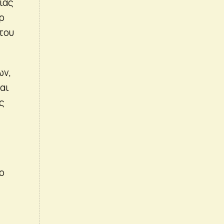
ίας
αρ
 του
ων,
αι
ς
ύο