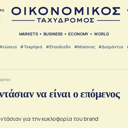
AQ
MARKETS
BUSINESS
ECONOMY
WORLD
Φτώχεια
#Τεκμήρια
#Ελαιόλαδο
#Μύκονος
#Διαμάντια
ζόρνταν;
τάσιαν να είναι ο επόμενος
ρντάσιαν για την κυκλοφορία του brand