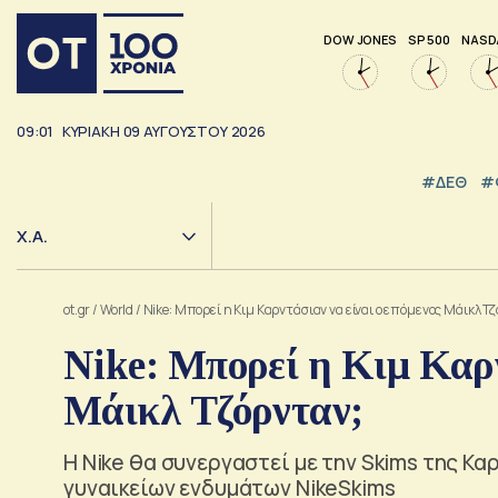
DOW JONES
SP 500
NASD
09:01
ΚΥΡΙΑΚΗ
09
ΑΥΓΟΥΣΤΟΥ
2026
#ΔΕΘ
#
Χ.Α.
ot.gr
/
World
/
Nike: Μπορεί η Κιμ Καρντάσιαν να είναι ο επόμενος Μάικλ Τ
Nike: Μπορεί η Κιμ Καρν
Μάικλ Τζόρνταν;
Η Nike θα συνεργαστεί με την Skims της Κα
γυναικείων ενδυμάτων NikeSkims