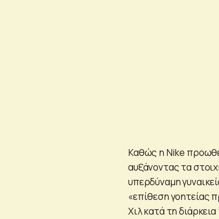
Καθώς η Nike προωθε
αυξάνοντας τα στοιχ
υπερδύναμη γυναικε
«επίθεση γοητείας π
Χιλ κατά τη διάρκει