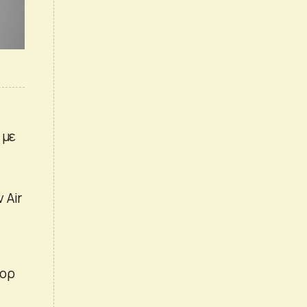
 με
 Air
πορ