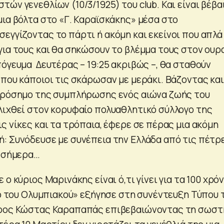
ών γενεθλίων (10/3/1925) του club. Και είναι βέβα
μια βόλτα στο «Γ. Καραϊσκάκης» μέσα στο
εγγίζοντας το πάρτι ή ακόμη και εκείνοι που απλά
για τους και θα σηκώσουν το βλέμμα τους στον ουρ
πόγευμα Δευτέρας – 19:25 ακριβώς –, θα σταθούν
που κάποιοι τις σκάρωσαν με μεράκι. Βάζοντας και
ορόσημο της συμπλήρωσης ενός αιώνα ζωής του
λιχθεί στον κορυφαίο πολυαθλητικό σύλλογο της
ς νίκες και τα τρόπαια, έφερε σε πέρας μια ακόμη
: Συνόδευσε με συνέπεια την Ελλάδα από τις πέτρ
ο σήμερα…
ο κύριος Μαρινάκης είναι ό,τι γίνει για τα 100 χρόν
μο του Ολυμπιακού» εξήγησε στη συνέντευξη Τύπου 
δρος Κώστας Καραπαπάς επιβεβαιώνοντας τη σωστ