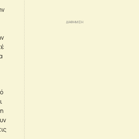
ην
ην
τέ
α
πό
ι
νη
ουν
τις