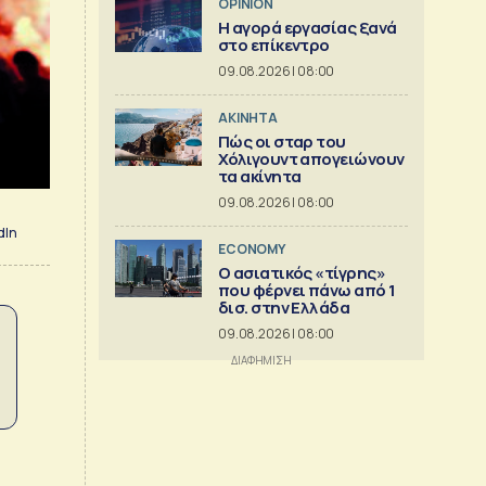
OPINION
Η αγορά εργασίας ξανά
στο επίκεντρο
09.08.2026 | 08:00
ΑΚΙΝΗΤΑ
Πώς οι σταρ του
Χόλιγουντ απογειώνουν
τα ακίνητα
09.08.2026 | 08:00
dIn
ECONOMY
Ο ασιατικός «τίγρης»
που φέρνει πάνω από 1
δισ. στην Ελλάδα
09.08.2026 | 08:00