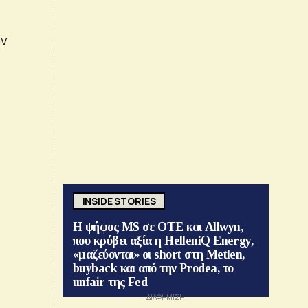
ων
INSIDE STORIES
Η ψήφος MS σε ΟΤΕ και Allwyn,
που κρύβει αξία η HelleniQ Energy,
«μαζεύονται» οι short στη Metlen,
buyback και από την Prodea, το
unfair της Fed