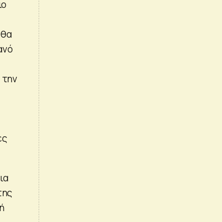
ιο
 θα
ανό
 την
ες
ια
της
ή