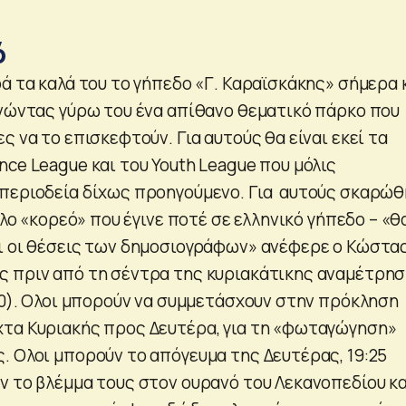
ό
ά τα καλά του το γήπεδο «Γ. Καραϊσκάκης» σήμερα 
ενώντας γύρω του ένα απίθανο θεματικό πάρκο που
ς να το επισκεφτούν. Για αυτούς θα είναι εκεί τα
ce League και του Youth League που μόλις
περιοδεία δίχως προηγούμενο. Για αυτούς σκαρώθ
γάλο «κορεό» που έγινε ποτέ σε ελληνικό γήπεδο – «θ
ι οι θέσεις των δημοσιογράφων» ανέφερε ο Κώστα
 πριν από τη σέντρα της κυριακάτικης αναμέτρη
:00). Ολοι μπορούν να συμμετάσχουν στην πρόκληση
τα Κυριακής προς Δευτέρα, για τη «φωταγώγηση»
. Ολοι μπορούν το απόγευμα της Δευτέρας, 19:25
ν το βλέμμα τους στον ουρανό του Λεκανοπεδίου κα