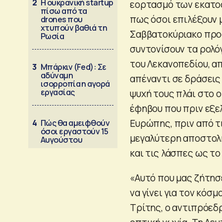
2
Η ουκρανική startup
εορτασμό των εκατοστ
πίσω από τα
πως όσοι επιλέξουν 
drones που
χτυπούν βαθιά τη
Σαββατοκύριακο προσ
Ρωσία
συντονίσουν τα ρολό
του Λεκανοπεδίου, α
3
Μπάρκιν (Fed): Σε
αδύναμη
απέναντι σε δράσεις 
ισορροπία η αγορά
εργασίας
ψυχή τους πλάι στο 
έφηβου που πριν εξε
Ευρώπης, πριν από τι
4
Πώς θα αμειφθούν
όσοι εργαστούν 15
μεγαλύτερη αποστολή
Αυγούστου
και τις λάσπες ως τ
«Αυτό που μας ζήτησε 
να γίνει για τον κόσ
Τρίτης, ο αντιπρόε