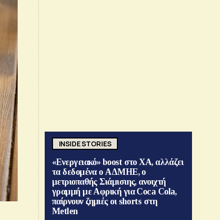
INSIDE STORIES
«Ενεργειακό» boost στο ΧΑ, αλλάζει
τα δεδομένα ο ΑΔΜΗΕ, ο
μετριοπαθής Σιάμισιης, ανοιχτή
γραμμή με Αφρική για Coca Cola,
παίρνουν ζημιές οι shorts στη
Metlen