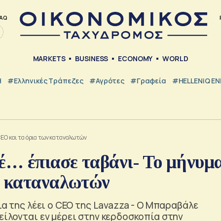
AQ
MARKETS
BUSINESS
ECONOMY
WORLD
Η
#ελληνικές Τράπεζες
#Αγρότες
#Γραφεία
#HELLENiQ E
CEO και τα όρια των καταναλωτών
έ… έπιασε ταβάνι- Το μήνυμ
ν καταναλωτών
ια της λέει ο CEO της Lavazza - Ο Μπαραβάλε
είλονται εν μέρει στην κερδοσκοπία στην