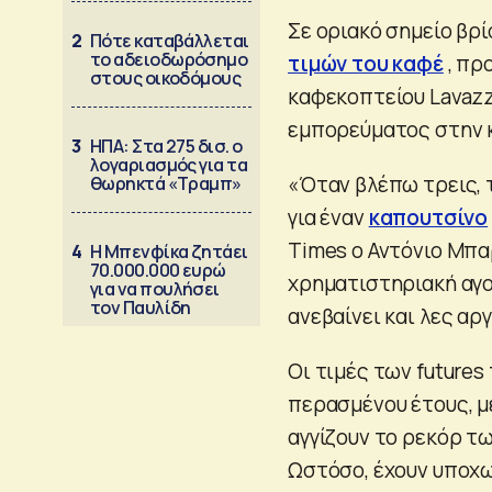
Σε οριακό σημείο βρ
2
Πότε καταβάλλεται
το αδειοδωρόσημο
τιμών του καφέ
, πρ
στους οικοδόμους
καφεκοπτείου Lavazz
εμπορεύματος στην 
3
ΗΠΑ: Στα 275 δισ. ο
λογαριασμός για τα
«Όταν βλέπω τρεις, 
θωρηκτά «Τραμπ»
για έναν
καπουτσίνο
Times ο Αντόνιο Μπα
4
Η Μπενφίκα ζητάει
70.000.000 ευρώ
χρηματιστηριακή αγορ
για να πουλήσει
τον Παυλίδη
ανεβαίνει και λες αρ
Οι τιμές των futures
περασμένου έτους, μ
αγγίζουν το ρεκόρ τ
Ωστόσο, έχουν υποχω