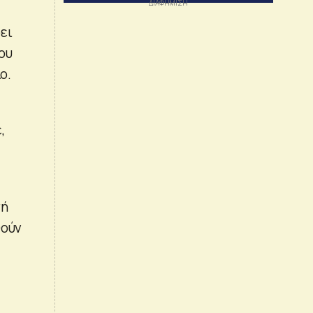
ει
ου
ο.
,
σή
θούν