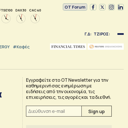
OT Forum
FTSE 100
DAX 30
CAC 40
Γ.Δ:
ΤΖΙΡΟΣ:
NERGY
#καφές
Εγγραφείτε στο OT Newsletter για την
καθημερινή σας ενημέρωση με
α
ειδήσεις από την οικονομία, τις
επιχειρήσεις, τις αγορές και τα διεθνή.