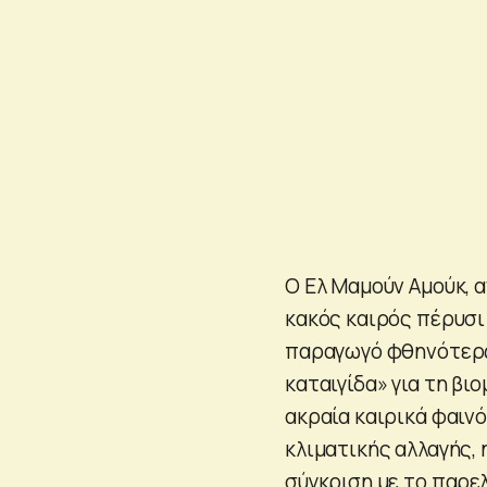
Ο Ελ Μαμούν Αμούκ, α
κακός καιρός πέρυσι 
παραγωγό φθηνότερων
καταιγίδα» για τη βι
ακραία καιρικά φαιν
κλιματικής αλλαγής, 
σύγκριση με το παρε