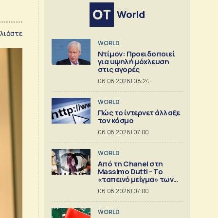
World
λιάστε
WORLD
Ντίμον: Προειδοποιεί
για υψηλή μόχλευση
στις αγορές
06.08.2026 | 08:24
WORLD
Πώς το ίντερνετ άλλαξε
τον κόσμο
06.08.2026 | 07:00
WORLD
Από τη Chanel στη
Massimo Dutti - Το
«ταπεινό μείγμα» των
best seller
06.08.2026 | 07:00
WORLD