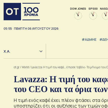
DOW JONES
SP 500
NASD
05:55
ΠΕΜΠΤΗ
06
ΑΥΓΟΥΣΤΟΥ
2026
#ΑΔΜΗΕ
#ΔΕ
Χ.Α.
ot.gr
/
World
/
Lavazza: Η τιμή του καφέ… έπιασε ταβάνι- Το μήνυμα του 
Lavazza: Η τιμή του καφ
του CEO και τα όρια τω
Η τιμή ενός καφέ έχει πλέον φτάσει στα όρ
υποστηρίζει ότι οι αυξήσεις των τιμών οφ