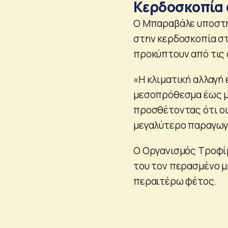
Κερδοσκοπία σ
Ο Μπαραβάλε υποστηρ
στην κερδοσκοπία στ
προκύπτουν από τις 
«Η κλιματική αλλαγή 
μεσοπρόθεσμα έως μα
προσθέτοντας ότι οι
μεγαλύτερο παραγωγό
Ο Οργανισμός Τροφί
του τον περασμένο μ
περαιτέρω φέτος.