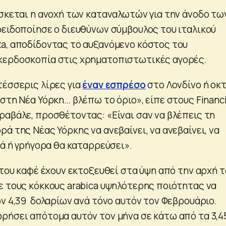
ίσκεται η ανοχή των καταναλωτών για την άνοδο τω
οειδοποίησε ο διευθύνων σύμβουλος του ιταλικού
a, αποδίδοντας το αυξανόμενο κόστος του
κερδοσκοπία στις χρηματοπιστωτικές αγορές.
τέσσερις λίρες για
έναν εσπρέσο
στο Λονδίνο ή οκ
στη Νέα Υόρκη… βλέπω το όριο», είπε στους Financi
ραβάλε, προσθέτοντας: «Είναι σαν να βλέπεις τη
ά της Νέας Υόρκης να ανεβαίνει, να ανεβαίνει, να
γά ή γρήγορα θα καταρρεύσει».
 του καφέ έχουν εκτοξευθεί στα ύψη από την αρχή τ
ε τους κόκκους arabica υψηλότερης ποιότητας να
ων 4,39 δολαρίων ανά τόνο αυτόν τον Φεβρουάριο.
ρήσει απότομα αυτόν τον μήνα σε κάτω από τα 3,4