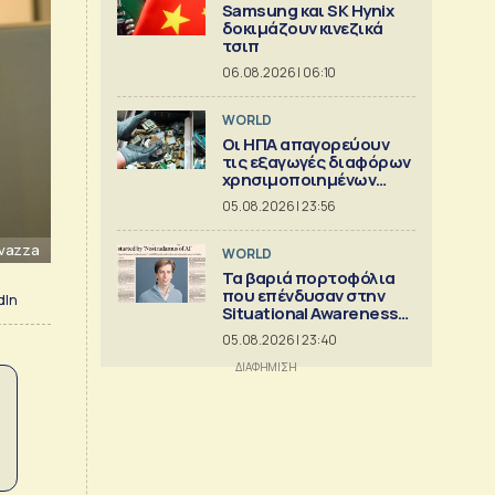
Samsung και SK Hynix
δοκιμάζουν κινεζικά
τσιπ
06.08.2026 | 06:10
WORLD
Οι ΗΠΑ απαγορεύουν
τις εξαγωγές διαφόρων
χρησιμοποιημένων
κρίσιμων ορυκτών
05.08.2026 | 23:56
vazza
WORLD
Τα βαριά πορτοφόλια
που επένδυσαν στην
dIn
Situational Awareness
πριν καταρρεύσει
05.08.2026 | 23:40