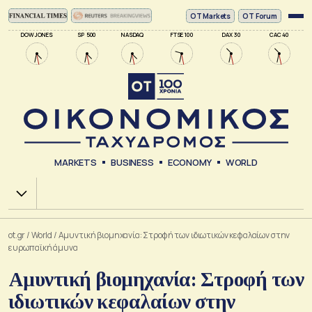
ΟΤ Markets
OT Forum
DOW JONES
SP 500
NASDAQ
FTSE 100
DAX 30
CAC 40
MARKETS
BUSINESS
ECONOMY
WORLD
Χ.Α.
ot.gr
/
World
/
Αμυντική βιομηχανία: Στροφή των ιδιωτικών κεφαλαίων στην
ευρωπαϊκή άμυνα
Αμυντική βιομηχανία: Στροφή των
ιδιωτικών κεφαλαίων στην