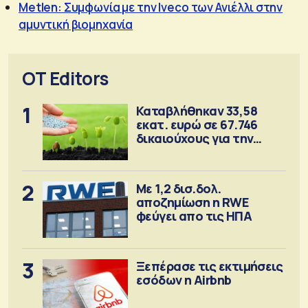
Metlen: Συμφωνία με την Iveco των Ανιέλλι στην
αμυντική βιομηχανία
OT Editors
1
Καταβλήθηκαν 33,58
εκατ. ευρώ σε 67.746
δικαιούχους για την
αγορά λιπασμάτων
2
Με 1,2 δισ.δολ.
αποζημίωση η RWE
φεύγει απο τις ΗΠΑ
3
Ξεπέρασε τις εκτιμήσεις
εσόδων η Airbnb