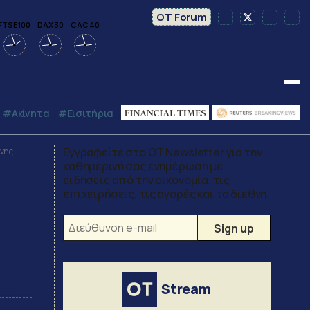
OT Forum
FTSE 100
DAX 30
CAC 40
Γ.Δ:
ΤΖΙΡΟΣ:
#Ακίνητα
#εισιτήρια
Εγγραφείτε στο OT Newsletter για την
ίνης
καθημερινή σας ενημέρωση με
or
ειδήσεις από την οικονομία, τις
επιχειρήσεις, τις αγορές και τα διεθνή.
Stream