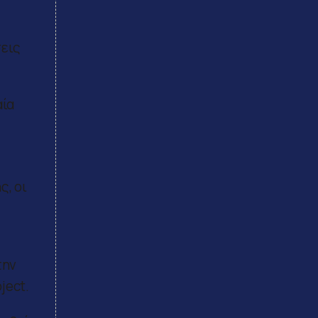
σεις
αία
ς, οι
την
ject.