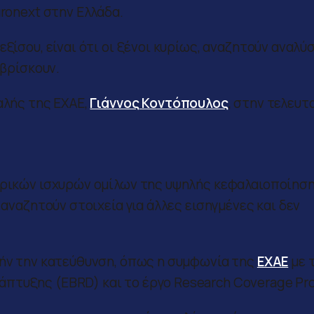
uronext στην Ελλάδα.
ξίσου, είναι ότι οι ξένοι κυρίως, αναζητούν αναλύ
 βρίσκουν.
αλής της ΕΧΑΕ,
Γιάννος Κοντόπουλος
, στην τελευτ
ερικών ισχυρών ομίλων της υψηλής κεφαλαιοποίηση
 αναζητούν στοιχεία για άλλες εισηγμένες και δεν
τήν την κατεύθυνση, όπως η συμφωνία της
ΕΧΑΕ
με 
πτυξης (EBRD) και το έργο Research Coverage Pro