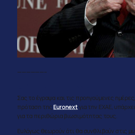
——————–
Μήπως ήρθε η ώρα;
Σας το έγραψα και τις προηγούμενες ημέρες,
πρόταση της
Euronext
για την ΕΧΑΕ, υπάρχε
για τα περιθώρια βιωσιμότητας τους.
Ευλόγως θεωρούν ότι θα συνθλιβούν στις μ