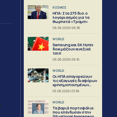
λιάστε
ΚΟΣΜΟΣ
ΗΠΑ: Στα 275 δισ. ο
λογαριασμός για τα
dIn
θωρηκτά «Τραμπ»
06.08.2026 | 06:36
WORLD
Samsung και SK Hynix
δοκιμάζουν κινεζικά
τσιπ
06.08.2026 | 06:10
WORLD
Οι ΗΠΑ απαγορεύουν
τις εξαγωγές διαφόρων
χρησιμοποιημένων
κρίσιμων ορυκτών
05.08.2026 | 23:56
WORLD
ι
Τα βαριά πορτοφόλια
που επένδυσαν στην
Situational Awareness