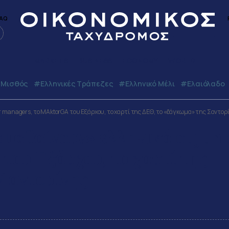
AQ
MARKETS
BUSINESS
ECONOMY
WORLD
Μισθός
#ελληνικές Τράπεζες
#Ελληνικό Μέλι
#Ελαιόλαδο
ior managers, το MAktorGA του Εξάρχου, το χαρτί της ΔΕΘ, το «δάγκωμα» της Σαντορ
«μαθαίνουν» ελληνικά οι juni
ου Εξάρχου, το χαρτί της
Σαντορίνης