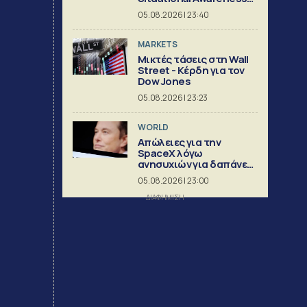
πριν καταρρεύσει
05.08.2026 | 23:40
MARKETS
Μικτές τάσεις στη Wall
Street - Κέρδη για τον
Dow Jones
05.08.2026 | 23:23
WORLD
Απώλειες για την
SpaceX λόγω
ανησυχιών για δαπάνες
ΑΙ
05.08.2026 | 23:00