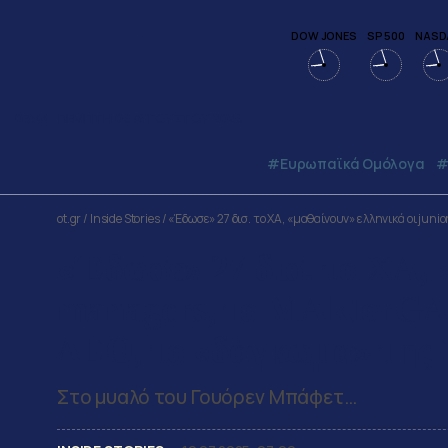
DOW JONES
SP 500
NASD
03:44
ΠΕΜΠΤΗ
06
ΑΥΓΟΥΣΤΟΥ
2026
#Ευρωπαϊκά Ομόλογα
#
ot.gr
/
Inside Stories
/
«Έδωσε» 27 δισ. το ΧΑ, «μαθαίνουν» ελληνικά οι jun
«Έδωσε» 27 δισ. το ΧΑ, 
managers, το MAktorGA τ
ΔΕΘ, το «δάγκωμα» της 
Στο μυαλό του Γουόρεν Μπάφετ…