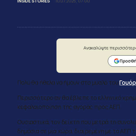
INSIDE STORIES
10.07.2025, 07:00
Newsroom
Ανακαλύψτε περισσότερ
Προσθήκ
Πολύ θα ήθελα να ήμουν στο μυαλό του
Γουό
Περισσότερο αν θα έβλεπε το ελληνικό χρημ
κεφαλαιοποίηση της αγοράς προς ΑΕΠ.
Ουσιαστικά, τον δείκτη που μετρά τη συνολ
δημόσια σε μια χώρα, διαιρεμένη με το ΑΕΠ τ