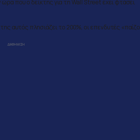
 ώρα που ο δείκτης για τη Wall Street έχει φτάσει
ίκτης αυτός πλησιάζει το 200%, οι επενδυτές «παίζο