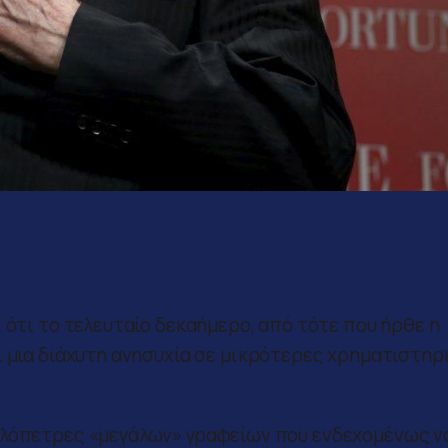
 ότι το τελευταίο δεκαήμερο, από τότε που ήρθε η
ι μια διάχυτη ανησυχία σε μικρότερες χρηματιστηρ
υλόπετρες «μεγάλων» γραφείων που ενδεχομένως ν