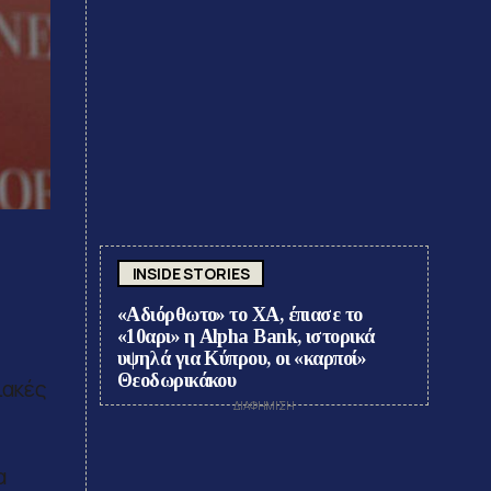
INSIDE STORIES
«Αδιόρθωτο» το ΧΑ, έπιασε το
«10αρι» η Alpha Bank, ιστορικά
υψηλά για Κύπρου, οι «καρποί»
Θεοδωρικάκου
ιακές
α