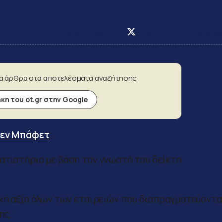
Σχο
Post on Facebook
Post on X
Post on Linke
α άρθρα στα αποτελέσματα αναζήτησης
η του ot.gr στην Google
ρεν Μπάφετ
…
ατιστήριο με βάση τον γνωστό του δείκτη
ική αξία όλων των εταιρειών που διαπραγματεύοντα
ης.