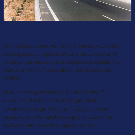
Εγκαίνια
Την 1η Αυγούστου, λοιπόν, παραδίδονται στην
κυκλοφορία τα πρώτα 65 από τα συνολικά 75
χιλιόμετρα του αυτοκινητοδρόμου. Δηλαδή το
τμήμα από τον Πύργο μέχρι τον Αλισσό της
Αχαΐας.
Μία μέρα νωρίτερα στις 31 Ιουλίου τα 65
χιλιόμετρα του αυτοκινητοδρόμου θα
εγκαινιαστούν με όλες τις τιμές που τους
αναλογούν… Με πρωθυπουργό, στελέχη της
κυβέρνησης, τοπικούς άρχοντες κλπ.