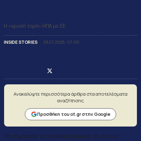
ΡΑΑΕΥ, το deal του Μασούτη και
τα εγκαίνια του Πάτρα – Πύργος
Η «χρυσή τομή» ΗΠΑ με ΕΕ
INSIDE STORIES
28.07.2025, 07:00
Newsroom
Post on Facebook
Post on X
Post on LinkedIn
Ανακαλύψτε περισσότερα άρθρα στα αποτελέσματα
αναζήτησης
Προσθήκη του ot.gr στην Google
Το σήμα από τις διεθνείς αγορές, οι οποίες