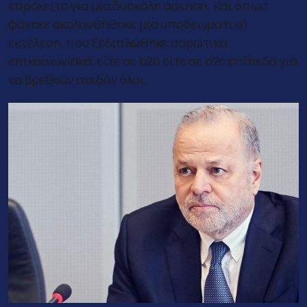
επρόκειτο για μία δύσκολη άσκηση. Και όπως
φάνηκε ακολουθήθηκε μία υποδειγματική
εκτέλεση, που ξεδιπλώθηκε σαρωτικά
επικοινωνιακά, είτε σε b2b είτε σε b2c επίπεδο για
να βρεθούν σχεδόν όλοι.