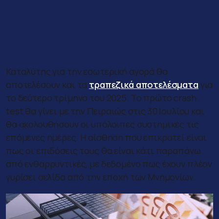
Οι τράπεζες
Καταλύτης για την εσωτερική αγορά θα
αποτελέσουν και τα
τραπεζικά αποτελέσματα
για
το δεύτερο τρίμηνο του 2025. Το πρώτο crash
test θα γίνει με την Πειραιώς στις 30 Ιουλίου και
θα ακολουθήσουν οι υπόλοιπες συστημικές τις
επόμενες ημέρες. Η αίσθηση που επικρατεί είναι
πως οι επιδόσεις τους θα είναι κάτι παραπάνω
από ενθαρρυντικές, με δεδομένο πως έχουν πλέον
γυρίσει σελίδα από την εποχή των Μνημονίων.