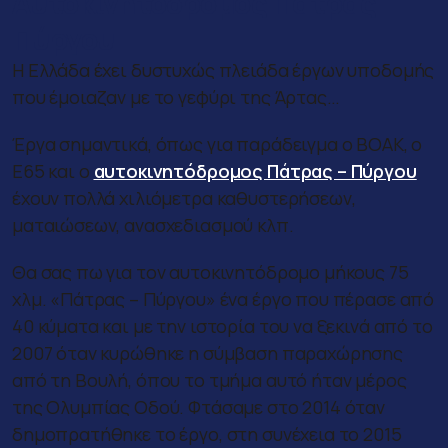
Αυτοκινητόδρομος Πάτρας –
Πύργου
Η Ελλάδα έχει δυστυχώς πλειάδα έργων υποδομής
που έμοιαζαν με το γεφύρι της Άρτας…
Έργα σημαντικά, όπως για παράδειγμα ο ΒΟΑΚ, ο
Ε65 και ο
αυτοκινητόδρομος Πάτρας – Πύργου
έχουν πολλά χιλιόμετρα καθυστερήσεων,
ματαιώσεων, ανασχεδιασμού κλπ.
Θα σας πω για τον αυτοκινητόδρομο μήκους 75
χλμ. «Πάτρας – Πύργου» ένα έργο που πέρασε από
40 κύματα και με την ιστορία του να ξεκινά από το
2007 όταν κυρώθηκε η σύμβαση παραχώρησης
από τη Βουλή, όπου το τμήμα αυτό ήταν μέρος
της Ολυμπίας Οδού. Φτάσαμε στο 2014 όταν
δημοπρατήθηκε το έργο, στη συνέχεια το 2015