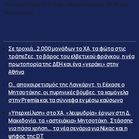
Για τα υπόλοιπα 10 χλμ. υπομονή μέχρι το τέλος
του χρόνου…
Σχετικά άρθρα:
Σε τροχιά… 2.000 μονάδων το ΧΑ, τα φώτα στις
τράπεζες, το βάρος του ελβετικού φράγκου, η νέα
πρωτοπορία της ΔΕΗ και ένα «γεράκι» στην
Αθήνα
Ο… αποχαιρετισμός της Λαγκάρντ, τι ξέχασε ο
Μητσοτάκης, οι πυρηνικές βόμβες, τα χαμόγελα
στην Premia και τα σύννεφα εν μέσω καύσωνα
«Υπερχείλιση» στο ΧΑ, «λειψυδρία» έργων στη Δ.
Μακεδονία, τα «αστειάκια» Μητσοτάκη, Στάσσης
για πάσα χρήση…, τα νέα σενάρια για Νίκας και η
ψήφος της DT