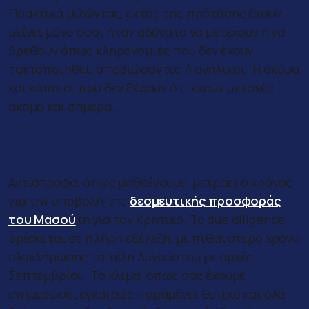
Πρακτικά μιλώντας, εκτός της πρότασης έχουν
μείνει μόνο όσοι ήταν αδύνατο να μετέχουν ή να
βρεθούν όπως κληρονομιές που δεν έχουν
τακτοποιηθεί, αποβιώσαντες ή ανήλικοι. Ή ακόμα
και κάποιοι που δεν ξέρουν ότι έχουν μετοχές
ακόμα και σήμερα…
————–
Ο Μασούτης
Αντίστροφα, όπως μαθαίνουμε, μετράει ο χρόνος
για την υποβολή της
δεσμευτικής προσφοράς
του Μασού
τη για τον Κρητικό. Το due diligence
βρίσκεται σε πλήρη εξέλιξη, με πιθανότερο χρόνο
ολοκλήρωσης τα τέλη Αυγούστου με αρχές
Σεπτεμβρίου. Το κλίμα, όπως σας έχουμε
ενημερώσει εγκαίρως παραμένει θετικό και όλα