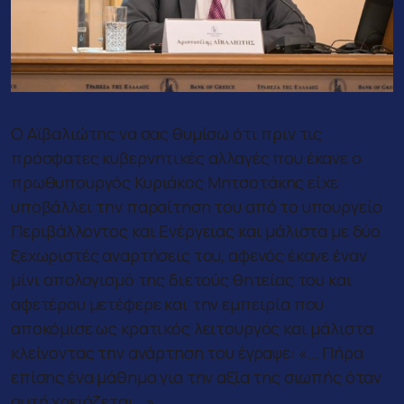
Ο Αϊβαλιώτης να σας θυμίσω ότι πριν τις
πρόσφατες κυβερνητικές αλλαγές που έκανε ο
πρωθυπουργός Κυριάκος Μητσοτάκης είχε
υποβάλλει την παραίτηση του από το υπουργείο
Περιβάλλοντος και Ενέργειας και μάλιστα με δύο
ξεχωριστές αναρτήσεις του, αφενός έκανε έναν
μίνι απολογισμό της διετούς θητείας του και
αφετέρου μετέφερε και την εμπειρία που
αποκόμισε ως κρατικός λειτουργός και μάλιστα
κλείνοντας την ανάρτηση του έγραψε: «… Πήρα
επίσης ένα μάθημα για την αξία της σιωπής όταν
αυτή χρειάζεται…»