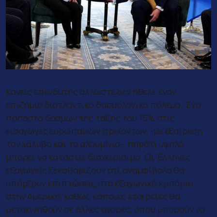
Κανείς επενδυτής άλλωστε δεν ήθελε έναν
επιζήμιο διατλαντικό δασμολογικό πόλεμο. Ένα
ποσοστό δασμών της τάξης του 15% στις
εισαγωγές ευρωπαϊκών προϊόντων, -με εξαίρεση
τον χάλυβα και το αλουμίνιο-, παρότι υψηλό
μπορεί να καταστεί διαχειρίσιμο. Οι Έλληνες
εξαγωγείς ξεκαθαρίζουν ότι αναμφίβολα θα
υπάρξουν επιπτώσεις στο εξαγωγικό εμπόριο
στην Αμερική, καθώς κάποιες εταιρείες θα
μετακινηθούν σε άλλες αγορές, όπου μπορούν να