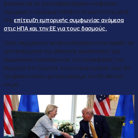
βρίσκονται σε μια παρατεταμένη «ευφορία»
περιμένει η εγχώρια επενδυτική κοινότητα μετά
την
επίτευξη εμπορικής συμφωνίας ανάμεσα
στις ΗΠΑ και την ΕΕ για τους δασμούς.
Όλοι περιμένουν να αποτυπωθούν στην πράξη τα
αποτελέσματα της χθεσινής συνάντησης του
Αμερικανού προέδρου και της επικεφαλής της
Κομισιόν στη Σκωτία, τα οποία εκτιμάται πως θα
τροφοδοτήσουν με νέα καύσιμα το ήδη θετικό
κλίμα.