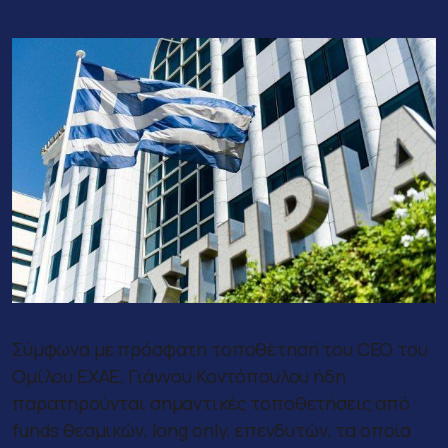
Σύμφωνα με πρόσφατη τοποθέτησή του CEO του
Ομίλου ΕΧΑΕ, Γιάννου Κοντόπουλου ήδη
παρατηρούνται σημαντικές τοποθετήσεις από
funds θεσμικών, long only, επενδυτών, τα οποία