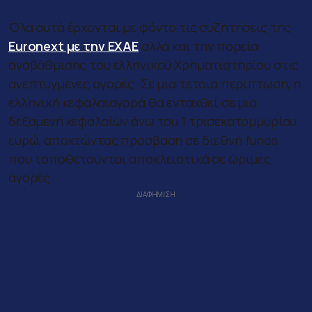
Οι επενδυτές
Όλα αυτά έρχονται με φόντο τις συζητήσεις της
Euronext με την ΕΧΑΕ
αλλά και την πορεία
αναβάθμισης του ελληνικού Χρηματιστηρίου στις
ανεπτυγμένες αγορές. Σε μια τέτοια περίπτωση, η
ελληνική κεφαλαιαγορά θα ενταχθεί σε μια
δεξαμενή κεφαλαίων άνω του 1 τρισεκατομμυρίου
ευρώ, αποκτώντας πρόσβαση σε διεθνή funds
που τοποθετούνται αποκλειστικά σε ώριμες
αγορές.