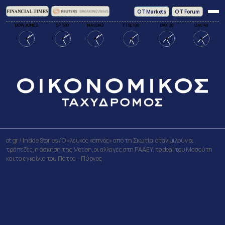
ΟΤ Markets
OT Forum
DOW JONES
SP 500
NASDAQ
FTSE 100
DAX 30
CAC 40
MARKETS
BUSINESS
ECONOMY
WORLD
ot.gr
/
Inside Stories
/
Ο «λευκός καπνός» από τη Σκωτία, όταν μιλούν οι
τράπεζες, η άσκηση της Metlen, οι αλλαγές στη ΡΑΑΕΥ, το deal του Μασούτη
και τα εγκαίνια του Πάτρα – Πύργος
Ο «λευκός καπνός» από τη Σκωτία,
όταν μιλούν οι τράπεζες, η άσκηση
της Metlen, οι αλλαγές στη