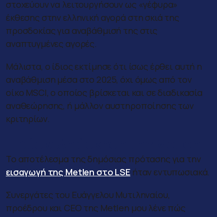
στοχεύουν να λειτουργήσουν ως «γέφυρα»
έκθεσης στην ελληνική αγορά στη σκιά της
προσδοκίας για αναβάθμισή της στις
αναπτυγμένες αγορές.
Μάλιστα, ο ίδιος εκτίμησε ότι ίσως έρθει αυτή η
αναβάθμιση μέσα στο 2025, όχι όμως από τον
οίκο MSCI, ο οποίος βρίσκεται και σε διαδικασία
αναθεώρησης, ή μάλλον αυστηροποίησης των
κριτηρίων.
Η δύσκολη άσκηση της Metlen
Το αποτέλεσμα της δημόσιας πρότασης για την
εισαγωγή της Metlen στο LSE
ήταν εντυπωσιακά.
Συνεργάτες του Ευάγγελου Μυτιληναίου,
προέδρου και CEO της Metlen μου λένε πώς