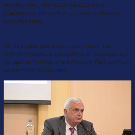
Δαγούμα λήγει στο τέλος του 2025 και οι
ζυμώσεις για την επιλογή του νέου προσώπου
έχουν ξεκινήσει.
Ο Αϊβαλιώτης
Οι πηγές μου, μου λένε ότι για τη θέση του
καθηγητή Δαγούμα προορίζεται ο πρώην γενικός
γραμματέας Ενέργειας και Ορυκτών Πρώτων Υλών
Αριστοτέλης Αϊβαλιώτης.