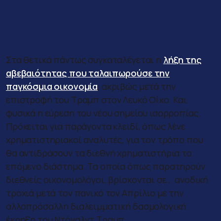
Το νέο σημείο ισορροπίας
Στα θετικά πάντως συγκαταλέγεται η
λήξη της
αβεβαιότητας που ταλαιπωρούσε την
παγκόσμια οικονομία
, ακριβώς μετά την
επιστροφή του Τραμπ στον Λευκό Οίκο. Και
φυσικά η εύρεση του νέου σημείου ισορροπίας.
Πρόκειται για παράγοντα κλειδί, όπως λένε
χρηματιστηριακοί αναλυτές, για τον τρόπο που
θα αντιδράσουν τα διεθνή χρηματιστήρια το
επόμενο διάστημα. Τα οποία όπως παρατηρούν
διεθνείς οικονομολόγοι, βρίσκονται σε… ανοδική
τροχιά μετά τον πανικό τον Απρίλιο με την
αλλοπρόσαλλη διαλειμματική δασμολογική
έκρηξη του Ντόναλντ Τραμπ.