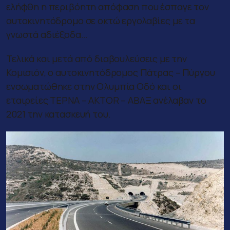
ελήφθη η περιβόητη απόφαση που έσπαγε τον
αυτοκινητόδρομο σε οκτώ εργολαβίες με τα
γνωστά αδιέξοδα…
Τελικά και μετά από διαβουλεύσεις με την
Κομισιόν, ο αυτοκινητόδρομος Πάτρας – Πύργου
ενσωματώθηκε στην Ολυμπία Οδό και οι
εταιρείες ΤΕΡΝΑ – AKTOR – ΑΒΑΞ ανέλαβαν το
2021 την κατασκευή του.