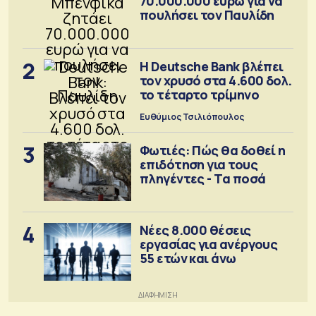
70.000.000 ευρώ για να
πουλήσει τον Παυλίδη
2
Η Deutsche Bank βλέπει
τον χρυσό στα 4.600 δολ.
το τέταρτο τρίμηνο
Ευθύμιος Τσιλιόπουλος
3
Φωτιές: Πώς θα δοθεί η
επιδότηση για τους
πληγέντες - Τα ποσά
4
Νέες 8.000 θέσεις
εργασίας για ανέργους
55 ετών και άνω