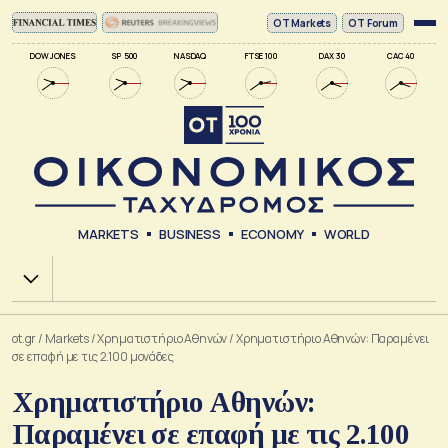
ΟΤ Markets
OT Forum
DOW JONES
SP 500
NASDAQ
FTSE 100
DAX 30
CAC 40
MARKETS
BUSINESS
ECONOMY
WORLD
Χ.Α.
ot.gr
/
Markets
/
Xρηματιστήριο Αθηνών
/
Χρηματιστήριο Αθηνών: Παραμένει
σε επαφή με τις 2.100 μονάδες
Χρηματιστήριο Αθηνών:
Παραμένει σε επαφή με τις 2.100