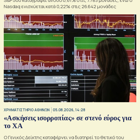
S&P 500 καταγράφει άνοδο 0,61% στις 7.783 μονάδες, ενώ ο
Nasdaq ενισχύεται κατά 0,22% στις 26.642 μονάδες
XΡΗΜΑΤΙΣΤΗΡΙΟ ΑΘΗΝΩΝ
05.08.2026, 14:28
«Ασκήσεις ισορροπίας» σε στενό εύρος για
το ΧΑ
O Γενικός Δείκτης καταφέρνει να διατηρεί το θετικό του