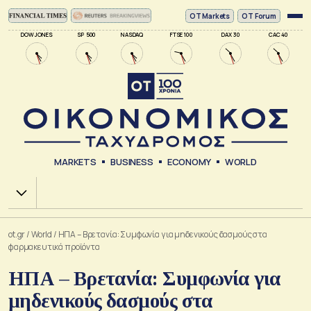
ΟΤ Markets
OT Forum
DOW JONES
SP 500
NASDAQ
FTSE 100
DAX 30
CAC 40
MARKETS
BUSINESS
ECONOMY
WORLD
Χ.Α.
ot.gr
/
World
/
ΗΠΑ – Βρετανία: Συμφωνία για μηδενικούς δασμούς στα
φαρμακευτικά προϊόντα
ΗΠΑ – Βρετανία: Συμφωνία για
μηδενικούς δασμούς στα