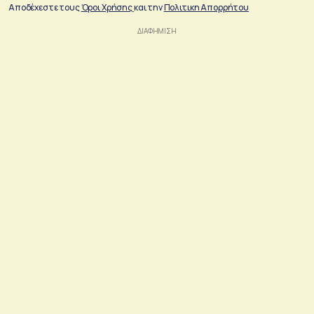
Αποδέχεστε τους
Όροι Χρήσης
και την
Πολιτικη Απορρήτου