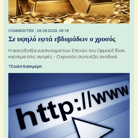
COMMODITIES
06.08.2026, 09:18
Σε υψηλό εφτά εβδομάδων ο χρυσός
Η αισιοδοξία για άνοιγμα των Στενών του Ορμούζ δίνει
καύσιμα στις αγορές - Ο χρυσός συνεχίζει ανοδικά
Τζούλη Καλημέρη