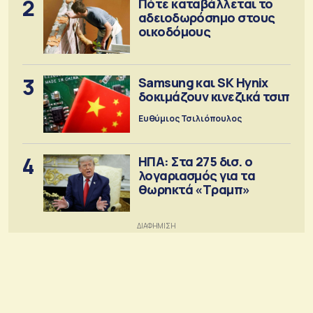
2
Πότε καταβάλλεται το
αδειοδωρόσημο στους
οικοδόμους
3
Samsung και SK Hynix
δοκιμάζουν κινεζικά τσιπ
Ευθύμιος Τσιλιόπουλος
4
ΗΠΑ: Στα 275 δισ. ο
λογαριασμός για τα
θωρηκτά «Τραμπ»