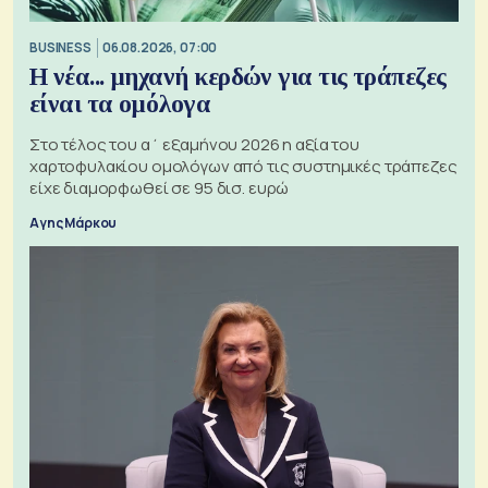
BUSINESS
06.08.2026, 07:00
Η νέα... μηχανή κερδών για τις τράπεζες
είναι τα ομόλογα
Στο τέλος του α΄ εξαμήνου 2026 η αξία του
χαρτοφυλακίου ομολόγων από τις συστημικές τράπεζες
είχε διαμορφωθεί σε 95 δισ. ευρώ
Αγης Μάρκου