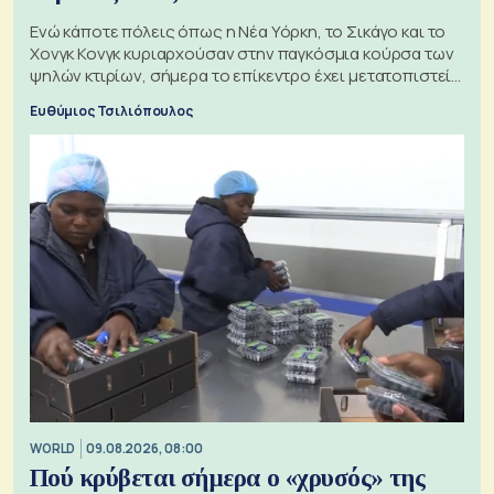
Ενώ κάποτε πόλεις όπως η Νέα Υόρκη, το Σικάγο και το
Χονγκ Κονγκ κυριαρχούσαν στην παγκόσμια κούρσα των
ψηλών κτιρίων, σήμερα το επίκεντρο έχει μετατοπιστεί
προς την Ασία
Ευθύμιος Τσιλιόπουλος
WORLD
09.08.2026, 08:00
Πού κρύβεται σήμερα ο «χρυσός» της