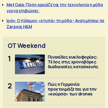
Met Gala: Πόσο χρειάζεται την τεχνολογία η μόδα
για να επιβιώσει;
Ιράν: Ο πόλεμος «χτυπά» τη μόδα – Ανατιμήσεις σε
Zara και H&M
OT Weekend
1
Πινακίδες κυκλοφορίας:
Τέλος στις χρονοβόρες
διαδικασίες κατασκευής
2
Πώς η Γερμανία
προετοιμάζεται για την
«κούρσα» των drones