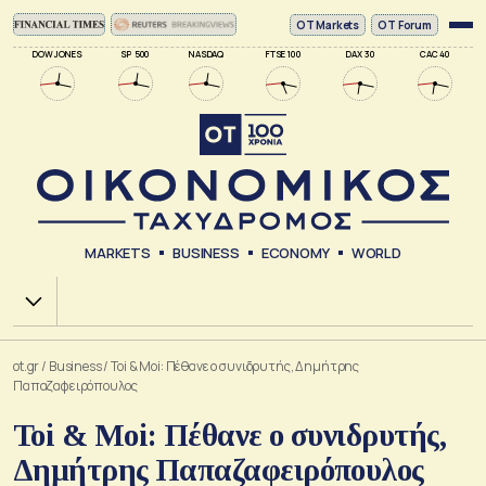
ΟΤ Markets
OT Forum
DOW JONES
SP 500
NASDAQ
FTSE 100
DAX 30
CAC 40
MARKETS
BUSINESS
ECONOMY
WORLD
Χ.Α.
ot.gr
/
Business
/
Toi & Moi: Πέθανε ο συνιδρυτής, Δημήτρης
Παπαζαφειρόπουλος
Toi & Moi: Πέθανε ο συνιδρυτής,
Δημήτρης Παπαζαφειρόπουλος