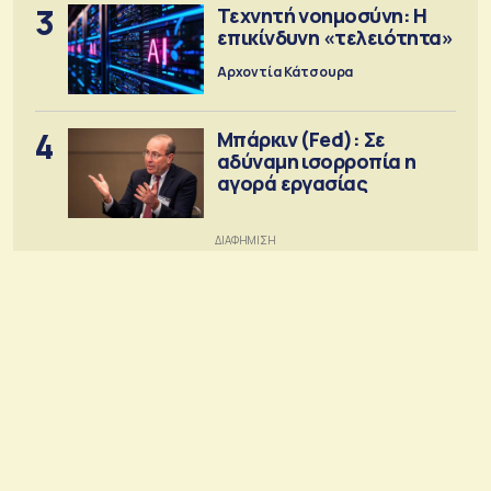
3
Τεχνητή νοημοσύνη: Η
επικίνδυνη «τελειότητα»
Αρχοντία Κάτσουρα
4
Μπάρκιν (Fed): Σε
αδύναμη ισορροπία η
αγορά εργασίας