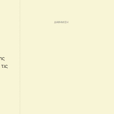
ης
 τις