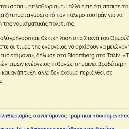
 του στασιμοπληθωρισμού, αλλά είπε ότι απαιτείτα
α ζητήματα γύρω από τον πόλεμο του Ιράν για να
 της νομισματικής πολιτικής.
ολύ γρήγορη και θετική λύση στα Στενά του Ορμούζ
τε οι τιμές της ενέργειας να αρχίσουν να μειώνον
 πιο επίμονα», δήλωσε στο Bloomberg στο Ταλίν. «
ών τιμών ενέργειας πιθανώς σημαίνει βραδύτερη
 και ανάπτυξη, αλλά δεν έχουμε περιέλθει σε
».
πληθωρισμός, ο ανυπόμονος Τραμπ και η διχασμένη Fe
 σοκ απειλεί τη δημοσιονομική ώθηση στην Ευρώπη