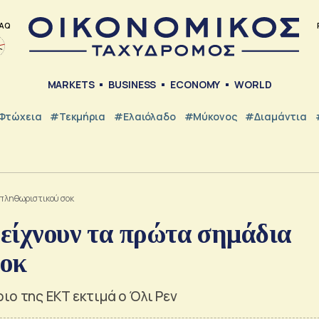
AQ
MARKETS
BUSINESS
ECONOMY
WORLD
Φτώχεια
#Τεκμήρια
#Ελαιόλαδο
#Μύκονος
#Διαμάντια
οπληθωριστικού σοκ
δείχνουν τα πρώτα σημάδια
σοκ
ιο της ΕΚΤ εκτιμά ο Όλι Ρεν