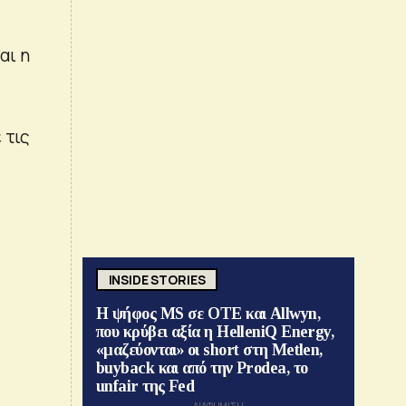
αι η
 τις
INSIDE STORIES
Η ψήφος MS σε ΟΤΕ και Allwyn,
που κρύβει αξία η HelleniQ Energy,
«μαζεύονται» οι short στη Metlen,
buyback και από την Prodea, το
unfair της Fed