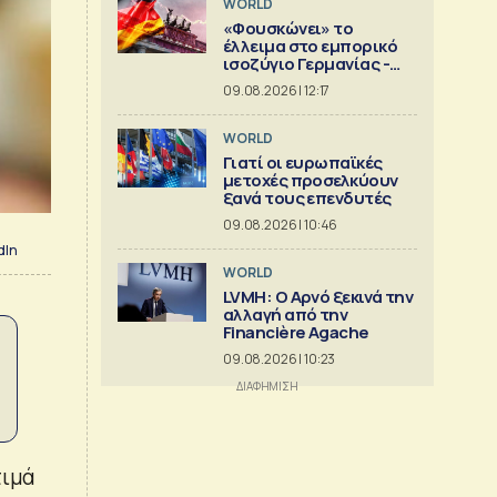
WORLD
«Φουσκώνει» το
έλλειμα στο εμπορικό
ισοζύγιο Γερμανίας -
Κίνας
09.08.2026 | 12:17
WORLD
Γιατί οι ευρωπαϊκές
μετοχές προσελκύουν
ξανά τους επενδυτές
09.08.2026 | 10:46
dIn
WORLD
LVMH: Ο Αρνό ξεκινά την
αλλαγή από την
Financière Agache
09.08.2026 | 10:23
τιμά