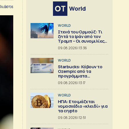
λιάστε
World
WORLD
Στενά του Ορμούζ: Τι
ζητά το Ιράν από τον
Τραμπ – Οι συνομιλίες
με το Ομάν
09.08.2026 | 13:36
WORLD
Starbucks: Κόβουν το
Ozempic από τα
προγράμματα
ασφάλισης
09.08.2026 | 13:17
WORLD
ΗΠΑ: Ετοιμάζεται
νομοσχέδιο «κλειδί» για
τα crypto
09.08.2026 | 12:51