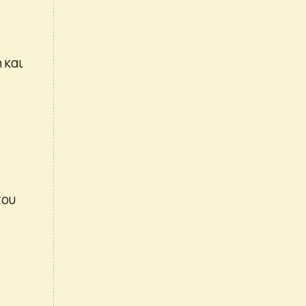
 και
του