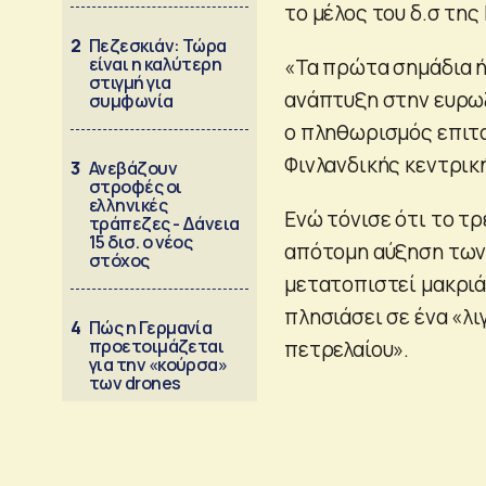
το μέλος του δ.σ της 
2
Πεζεσκιάν: Τώρα
είναι η καλύτερη
«Τα πρώτα σημάδια ή
στιγμή για
ανάπτυξη στην ευρω
συμφωνία
ο πληθωρισμός επιτ
Φινλανδικής κεντρικ
3
Ανεβάζουν
στροφές οι
ελληνικές
Ενώ τόνισε ότι το τρ
τράπεζες - Δάνεια
15 δισ. ο νέος
απότομη αύξηση των 
στόχος
μετατοπιστεί μακριά
πλησιάσει σε ένα «λι
4
Πώς η Γερμανία
προετοιμάζεται
πετρελαίου».
για την «κούρσα»
των drones