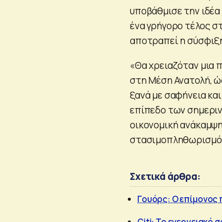
υποβάθμισε την ιδέα
ένα γρήγορο τέλος στ
αποτραπεί η σύσφιξη
«Θα χρειαζόταν μια π
στη Μέση Ανατολή, ώσ
ξανά με σαφήνεια και
επίπεδο των σημεριν
οικονομική ανάκαμψη
στασιμοπληθωρισμό
Σχετικά άρθρα:
Γουόρς: Ο επίμονος 
Citi: Το ενεργειακό