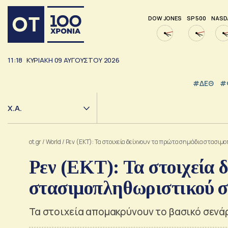
DOW JONES
SP 500
NASD
11:18
ΚΥΡΙΑΚΗ
09
ΑΥΓΟΥΣΤΟΥ
2026
#ΔΕΘ
#
Χ.Α.
ot.gr
/
World
/
Ρεν (ΕΚΤ): Τα στοιχεία δείχνουν τα πρώτα σημάδια στασιμ
Ρεν (ΕΚΤ): Τα στοιχεία 
στασιμοπληθωριστικού 
Τα στοιχεία απομακρύνουν το βασικό σενάρ