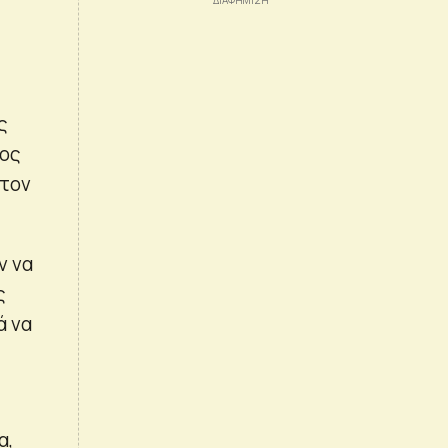
ς
ρος
 τον
ν να
ς
ά να
α,