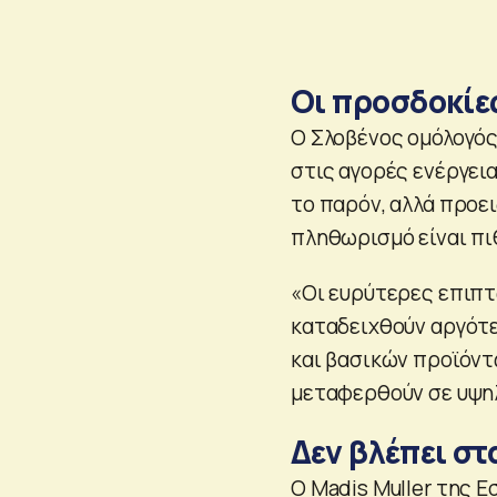
Οι προσδοκίε
Ο Σλοβένος ομόλογός 
στις αγορές ενέργει
το παρόν, αλλά προε
πληθωρισμό είναι πι
«Οι ευρύτερες επιπ
καταδειχθούν αργότε
και βασικών προϊόντ
μεταφερθούν σε υψηλ
Δεν βλέπει σ
Ο Madis Muller της Ε