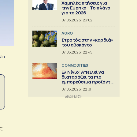
Χαμηλές πτήσεις για
την Εύρηκα - Το πλάνο
για το 2026
07.08.2026 | 23:02
AGRO
Στρατός στην «καρδιά»
του αβοκάντο
07.08.2026 | 22:45
dIn
COMMODITIES
Ελ Νίνιο: Απειλεί να
διαταράξει τα πιο
εμπορεύσιμα προϊόντα
στον κόσμο
07.08.2026 | 22:31
ς
ς