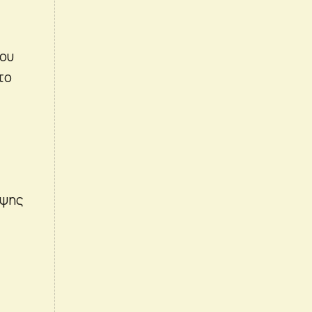
του
το
εψης