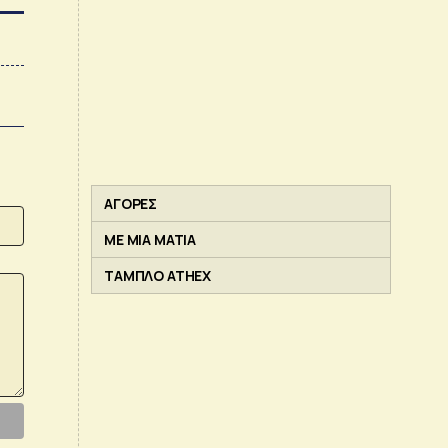
ΑΓΟΡΕΣ
ΜΕ ΜΙΑ ΜΑΤΙΑ
ΤΑΜΠΛΟ ATHEX