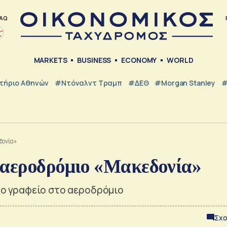
AQ
MARKETS
BUSINESS
ECONOMY
WORLD
τήριο Αθηνών
#Ντόναλντ Τραμπ
#ΔΕΘ
#Morgan Stanley
#
δονία»
 αεροδρόμιο «Μακεδονία»
 το γραφείο στο αεροδρόμιο
Σχο