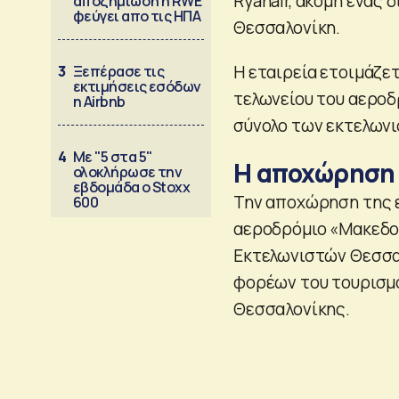
Ryanair, ακόμη ένας 
αποζημίωση η RWE
φεύγει απο τις ΗΠΑ
Θεσσαλονίκη.
Η εταιρεία ετοιμάζετ
3
Ξεπέρασε τις
εκτιμήσεις εσόδων
τελωνείου του αεροδ
η Airbnb
σύνολο των εκτελωνι
4
Με "5 στα 5"
Η αποχώρηση 
ολοκλήρωσε την
εβδομάδα ο Stoxx
Την αποχώρηση της 
600
αεροδρόμιο «Μακεδο
Εκτελωνιστών Θεσσαλ
φορέων του τουρισμο
Θεσσαλονίκης.