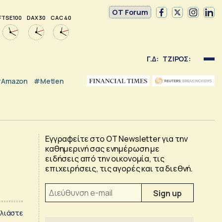
OT Forum
FTSE 100
DAX 30
CAC 40
Γ.Δ:
ΤΖΙΡΟΣ:
Amazon
#Metlen
Εγγραφείτε στο OT Newsletter για την
καθημερινή σας ενημέρωση με
ειδήσεις από την οικονομία, τις
επιχειρήσεις, τις αγορές και τα διεθνή.
λιάστε