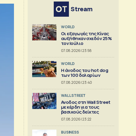
Stream
WORLD
Οι εξαγωγές της Κίνας
αυξήθηκαν σχεδόν 25%
τον Ιούλιο
07.08.2026 | 23:58
WORLD
Η άνοδος του hot dog
των 100 δολαρίων
07.08.2026 | 23:40
WALL STREET
Ανοδος στη Wall Street
με κέρδη για τους
βασικούς δείκτες
07.08.2026 | 23:22
BUSINESS