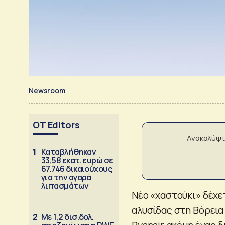
Newsroom
OT Editors
Ανακαλύψτ
1
Καταβλήθηκαν
33,58 εκατ. ευρώ σε
67.746 δικαιούχους
για την αγορά
λιπασμάτων
Νέο «χαστούκι» δέχε
αλυσίδας στη Βόρεια
2
Με 1,2 δισ.δολ.