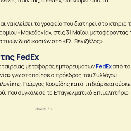
διεθνής παίκτης, η FedEx, αποχωρεί από τη
αι να κλείσει το γραφείο που διατηρεί στο κτήριο 
ρομίου «Μακεδονία», στις 31 Μαΐου, μεταφέροντας 
στικών διαδικασιών στο «Ελ. Βενιζέλος».
της FedEx
εταιρείας μεταφοράς εμπορευμάτων
FedEx
από το
νία» γνωστοποίησε ο πρόεδρος του Συλλόγου
ονίκης, Γιώργος Κοσμίδης κατά τη διάρκεια σύσκ
ύ, που συγκάλεσε το Επαγγελματικό Επιμελητήριο