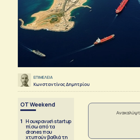
ΕΠΙΜΕΛΕΙΑ
Κωνσταντίνος Δημητρίου
OT Weekend
Ανακαλύψτ
1
Η ουκρανική startup
πίσω από τα
drones που
χτυπούν βαθιά τη