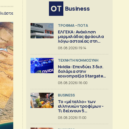
Business
λιάστε
ΤΡΟΦΙΜΑ – ΠΟΤΑ
ΕΛΓΕΚΑ: Ανάκληση
μαρμελάδας φράουλα
λόγω αστοχίας στη
γυάλινη συσκευασία
08.08.2026 | 19:14
TΕΧΝΗΤΗ ΝΟΗΜΟΣΥΝΗ
Nvidia: Επενδύει 3 δισ.
δολάρια στην
κοινοπραξία Stargate
για κέντρα δεδομένων
08.08.2026 | 16:00
BUSINESS
Το «μέταλλο» των
ελληνικών τροφίμων -
Τι δείχνουν 5
ισολογισμοί
08.08.2026 | 11:00