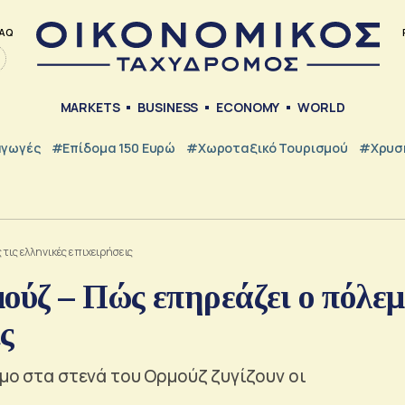
AQ
MARKETS
BUSINESS
ECONOMY
WORLD
γωγές
#Επίδομα 150 Ευρώ
#Χωροταξικό Τουρισμού
#Χρυσή
τις ελληνικές επιχειρήσεις
ούζ – Πώς επηρεάζει ο πόλεμ
ις
ιμο στα στενά του Ορμούζ ζυγίζουν οι