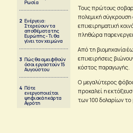
Ρωσία
Τους πρώτους σοβαρ
πολεμική σύγκρουση
2
Ενέργεια:
επιχειρηματική κοιν
Στερεύουν τα
αποθέματα της
πληθώρα παρενεργει
Ευρώπης - Τι θα
γίνει τον χειμώνα
Από τη βιομηχανία έ
επιχειρήσεις βιώνου
3
Πώς θα αμειφθούν
όσοι εργαστούν 15
κόστος παραγωγής.
Αυγούστου
Ο μεγαλύτερος φόβος
4
Πότε
προκαλεί η εκτόξευσ
ενεργοποιείται
ψηφιακά η κάρτα
των 100 δολαρίων το 
Αγρότη