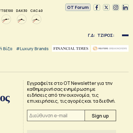
OT Forum
FTSE 100
DAX 30
CAC 40
Γ.Δ:
ΤΖΙΡΟΣ:
 Βίζα
#luxury Brands
Εγγραφείτε στο OT Newsletter για την
καθημερινή σας ενημέρωση με
ος
ειδήσεις από την οικονομία, τις
επιχειρήσεις, τις αγορές και τα διεθνή.