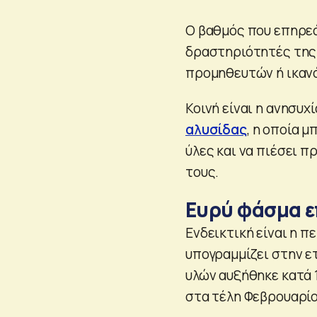
Ο βαθμός που επηρεά
δραστηριότητές της 
προμηθευτών ή ικανό
Κοινή είναι η ανησυχ
αλυσίδας
, η οποία 
ύλες και να πιέσει 
τους.
Ευρύ φάσμα 
Ενδεικτική είναι η π
υπογραμμίζει στην ε
υλών αυξήθηκε κατά 
στα τέλη Φεβρουαρίο