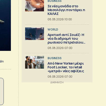
BUSINESS
Σε νέα μονάδα στο
Μεσολόγγι ποντάρει η
ΚΑΛΑΣ
08.08.2026 | 10:00
WORLD
Αρκτική αντί Σουέζ: Η
νέα διαδρομή του
ρωσικού πετρελαίου
[Γράφημα]
08.08.2026 | 07:00
BUSINESS
dIn
Από New Yorker μέχρι
Foot Locker, το retail
«μετρά» νέες αφίξεις
08.08.2026 | 07:00