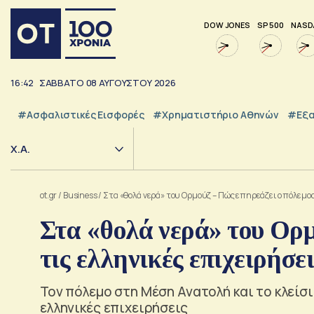
DOW JONES
SP 500
NASD
16:42
ΣΑΒΒΑΤΟ
08
ΑΥΓΟΥΣΤΟΥ
2026
#Ασφαλιστικές Εισφορές
#Χρηματιστήριο Αθηνών
#εξα
Χ.Α.
ot.gr
/
Business
/
Στα «θολά νερά» του Ορμούζ – Πώς επηρεάζει ο πόλεμος 
Στα «θολά νερά» του Ορμ
τις ελληνικές επιχειρήσε
Τον πόλεμο στη Μέση Ανατολή και το κλείσ
ελληνικές επιχειρήσεις