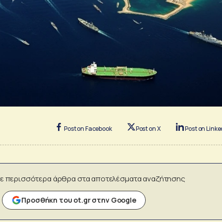
Post on Facebook
Post on X
Post on Linke
ε περισσότερα άρθρα στα αποτελέσματα αναζήτησης
Προσθήκη του ot.gr στην Google