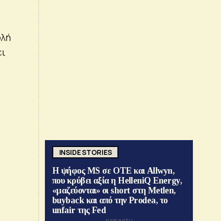
ολή
ει
INSIDE STORIES
Η ψήφος MS σε ΟΤΕ και Allwyn,
που κρύβει αξία η HelleniQ Energy,
«μαζεύονται» οι short στη Metlen,
buyback και από την Prodea, το
unfair της Fed