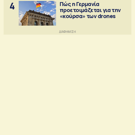
4
Πώς η Γερμανία
προετοιμάζεται για την
«κούρσα» των drones