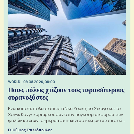
WORLD
09.08.2026, 08:00
Ποιες πόλεις χτίζουν τους περισσότερους
ουρανοξύστες
Ενώ κάποτε πόλεις όπως η Νέα Υόρκη, το Σικάγο και το
Χονγκ Κονγκ κυριαρχούσαν στην παγκόσμια κούρσα των
ψηλών κτιρίων, σήμερα το επίκεντρο έχει μετατοπιστεί
προς την Ασία
Ευθύμιος Τσιλιόπουλος