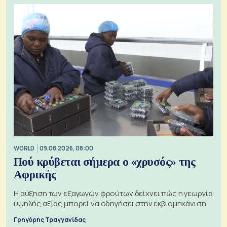
WORLD
09.08.2026, 08:00
Πού κρύβεται σήμερα ο «χρυσός» της
Αφρικής
Η αύξηση των εξαγωγών φρούτων δείχνει πώς η γεωργία
υψηλής αξίας μπορεί να οδηγήσει στην εκβιομηχάνιση
Γρηγόρης Τραγγανίδας