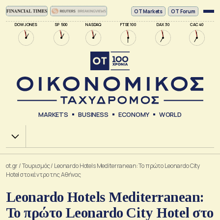
ΟΤ Markets
OT Forum
DOW JONES
SP 500
NASDAQ
FTSE 100
DAX 30
CAC 40
MARKETS
BUSINESS
ECONOMY
WORLD
Χ.Α.
ot.gr
/
Τουρισμός
/
Leonardo Hotels Mediterranean: Το πρώτο Leonardo City
Hotel στο κέντρο της Αθήνας
Leonardo Hotels Mediterranean:
Το πρώτο Leonardo City Hotel στο