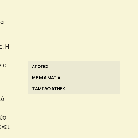
έα
ς. Η
για
ΑΓΟΡΕΣ
ΜΕ ΜΙΑ ΜΑΤΙΑ
ΤΑΜΠΛΟ ATHEX
τά
ι
δύο
έχει