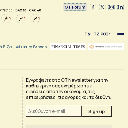
OT Forum
FTSE 100
DAX 30
CAC 40
Γ.Δ:
ΤΖΙΡΟΣ:
 Βίζα
#luxury Brands
Εγγραφείτε στο OT Newsletter για την
καθημερινή σας ενημέρωση με
ειδήσεις από την οικονομία, τις
επιχειρήσεις, τις αγορές και τα διεθνή.