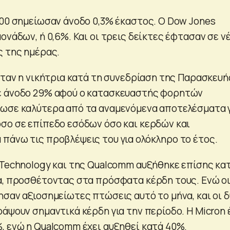
500 σημείωσαν άνοδο 0,3% έκαστος. Ο Dow Jones
ονάδων, ή 0,6%. Και οι τρεις δείκτες έφτασαν σε ν
ς της ημέρας.
ήταν η νικήτρια κατά τη συνεδρίαση της Παρασκευή
ε άνοδο 29% αφού ο κατασκευαστής φορητών
ωσε καλύτερα από τα αναμενόμενα αποτελέσματα 
σο σε επίπεδο εσόδων όσο και κερδών και
πάνω τις προβλέψεις του για ολόκληρο το έτος.
 Technology και της Qualcomm αυξήθηκε επίσης κα
α, προσθέτοντας στα πρόσφατα κέρδη τους. Ενώ ο
ησαν αξιοσημείωτες πτώσεις αυτό το μήνα, και οι 
άψουν σημαντικά κέρδη για την περίοδο. Η Micron 
, ενώ η Qualcomm έχει αυξηθεί κατά 40%.