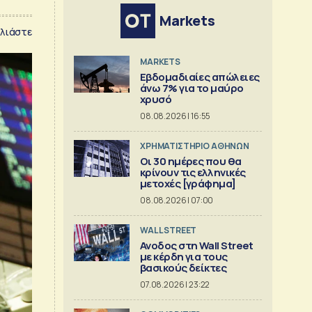
Markets
λιάστε
MARKETS
Εβδομαδιαίες απώλειες
άνω 7% για το μαύρο
χρυσό
08.08.2026 | 16:55
XΡΗΜΑΤΙΣΤΗΡΙΟ ΑΘΗΝΩΝ
Οι 30 ημέρες που θα
κρίνουν τις ελληνικές
μετοχές [γράφημα]
08.08.2026 | 07:00
WALL STREET
Ανοδος στη Wall Street
με κέρδη για τους
βασικούς δείκτες
07.08.2026 | 23:22