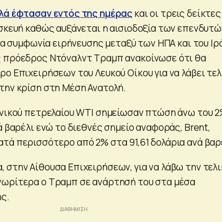
λά έφτασαν εντός της ημέρας
και οι τρεις δείκτες
ασκευή καθώς αυξάνεται η αισιοδοξία των επενδυτώ
μια συμφωνία ειρήνευσης μεταξύ των ΗΠΑ και του Ιρ
ς πρόεδρος Ντόναλντ Τραμπ ανακοίνωσε ότι θα
ρο Επιχειρήσεων του Λευκού Οίκου για να λάβει τελ
την κρίση στη Μέση Ανατολή.
ανικού πετρελαίου WTI σημείωσαν πτώση άνω του 
ά βαρέλι ενώ το διεθνές σημείο αναφοράς, Brent,
τά περισσότερο από 2% στα 91,61 δολάρια ανά βαρ
 στην Αίθουσα Επιχειρήσεων, για να λάβω την τελι
νωρίτερα ο Τραμπ σε ανάρτησή του στα μέσα
ς.