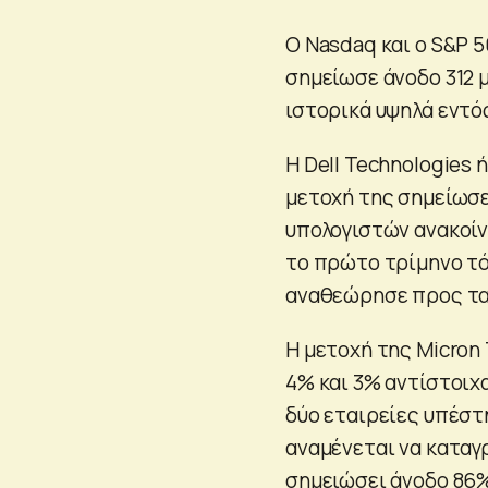
Ο Nasdaq και ο S&P 
σημείωσε άνοδο 312 μ
ιστορικά υψηλά εντό
Η Dell Technologies 
μετοχή της σημείωσ
υπολογιστών ανακοίν
το πρώτο τρίμηνο τό
αναθεώρησε προς τα 
Η μετοχή της Micron
4% και 3% αντίστοιχ
δύο εταιρείες υπέστ
αναμένεται να καταγρ
σημειώσει άνοδο 86%