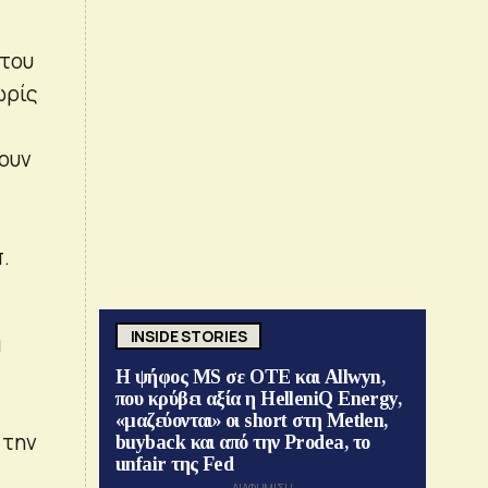
ά
 του
ωρίς
ουν
.
INSIDE STORIES
α
Η ψήφος MS σε ΟΤΕ και Allwyn,
που κρύβει αξία η HelleniQ Energy,
«μαζεύονται» οι short στη Metlen,
 την
buyback και από την Prodea, το
unfair της Fed