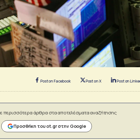
Post on Facebook
Post on X
Post on Linke
ε περισσότερα άρθρα στα αποτελέσματα αναζήτησης
Προσθήκη του ot.gr στην Google