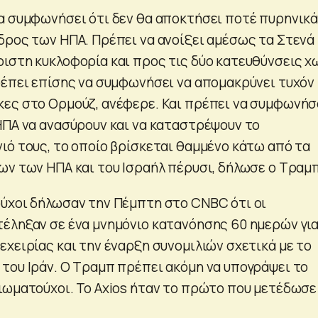
α συμφωνήσει ότι δεν θα αποκτήσει ποτέ πυρηνικ
δρος των ΗΠΑ. Πρέπει να ανοίξει αμέσως τα Στενά
ιστη κυκλοφορία και προς τις δύο κατευθύνσεις χ
ρέπει επίσης να συμφωνήσει να απομακρύνει τυχόν
ες στο Ορμούζ, ανέφερε. Και πρέπει να συμφωνήσ
ΗΠΑ να ανασύρουν και να καταστρέψουν το
ιό τους, το οποίο βρίσκεται θαμμένο κάτω από τα
ων των ΗΠΑ και του Ισραήλ πέρυσι, δήλωσε ο Τραμπ
ύχοι δήλωσαν την Πέμπτη στο CNBC ότι οι
έληξαν σε ένα μνημόνιο κατανόησης 60 ημερών γι
εχειρίας και την έναρξη συνομιλιών σχετικά με το
του Ιράν. Ο Τραμπ πρέπει ακόμη να υπογράψει το
ιωματούχοι. Το Axios ήταν το πρώτο που μετέδωσε