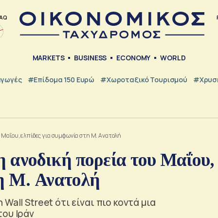
AQ
MARKETS
BUSINESS
ECONOMY
WORLD
γωγές
#Επίδομα 150 Ευρώ
#Χωροταξικό Τουρισμού
#Χρυσή
ου Μαΐου, ελπίδες για συμφωνία στη Μ. Ανατολή
 η ανοδική πορεία του Μαΐου,
τη Μ. Ανατολή
Wall Street ότι είναι πιο κοντά μια
του Ιράν