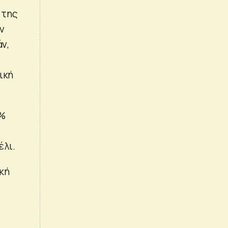
 της
ν
άν,
ική
2%
έλι.
κή