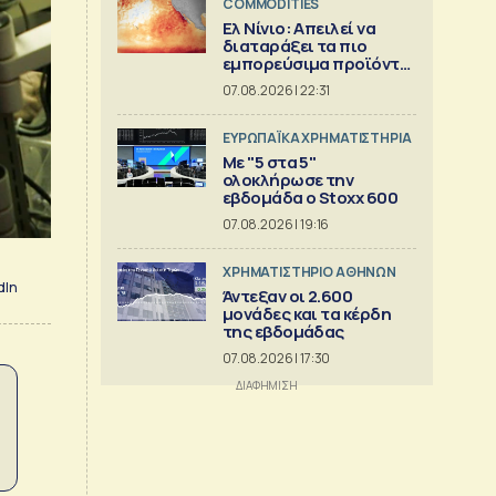
COMMODITIES
Ελ Νίνιο: Απειλεί να
διαταράξει τα πιο
εμπορεύσιμα προϊόντα
στον κόσμο
07.08.2026 | 22:31
ΕΥΡΩΠΑΪΚΑ ΧΡΗΜΑΤΙΣΤΗΡΙΑ
Με "5 στα 5"
ολοκλήρωσε την
εβδομάδα ο Stoxx 600
07.08.2026 | 19:16
XΡΗΜΑΤΙΣΤΗΡΙΟ ΑΘΗΝΩΝ
dIn
Άντεξαν οι 2.600
μονάδες και τα κέρδη
της εβδομάδας
07.08.2026 | 17:30