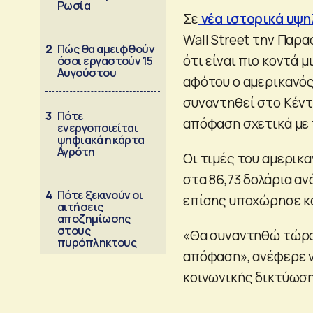
Ρωσία
Σε
νέα ιστορικά υψη
Wall Street την Παρ
2
Πώς θα αμειφθούν
ότι είναι πιο κοντά 
όσοι εργαστούν 15
Αυγούστου
αφότου ο αμερικανό
συναντηθεί στο Κέντ
3
Πότε
απόφαση σχετικά με 
ενεργοποιείται
ψηφιακά η κάρτα
Αγρότη
Οι τιμές του αμερικ
στα 86,73 δολάρια αν
4
Πότε ξεκινούν οι
επίσης υποχώρησε κα
αιτήσεις
αποζημίωσης
στους
«Θα συναντηθώ τώρα,
πυρόπληκτους
απόφαση», ανέφερε 
κοινωνικής δικτύωση