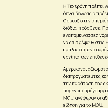
Η Τεχεράνη πρέπει ν
όπλα, δήλωσε ο πρόε
Ορμούζ στην απεριόρ
διόδια, πρόσθεσε. Π
εναπομείνασσες νάρκ
να επιτρέψουν στις 
εμπλουτισμένο ουράν
ερείπια των επιθέσε
Αμερικανοί αξιωματο
διαπραγματευτές κατ
την παράταση της εκ
πυρηνικό πρόγραμμα 
MOU, ανέφεραν οι αξ
είδηση για το MOU.