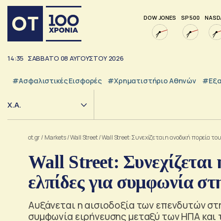
DOW JONES
SP 500
NASD
14:35
ΣΑΒΒΑΤΟ
08
ΑΥΓΟΥΣΤΟΥ
2026
#Ασφαλιστικές Εισφορές
#Χρηματιστήριο Αθηνών
#εξα
Χ.Α.
ot.gr
/
Markets
/
Wall Street
/
Wall Street: Συνεχίζεται η ανοδική πορεία τ
Wall Street: Συνεχίζεται
ελπίδες για συμφωνία σ
Αυξάνεται η αισιοδοξία των επενδυτών στη 
συμφωνία ειρήνευσης μεταξύ των ΗΠΑ και 