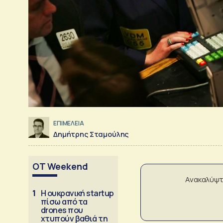
ΕΠΙΜΕΛΕΙΑ
Δημήτρης Σταμούλης
OT Weekend
Ανακαλύψτ
1
Η ουκρανική startup
πίσω από τα
drones που
χτυπούν βαθιά τη