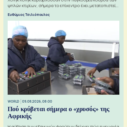
ψηλών κτιρίων, σήμερα το επίκεντρο έχει μετατοπιστεί
προς την Ασία
Ευθύμιος Τσιλιόπουλος
WORLD
09.08.2026, 08:00
Πού κρύβεται σήμερα ο «χρυσός» της
Αφρικής
Η αύξηση των εξαγωγών φρούτων δείχνει πώς η γεωργία