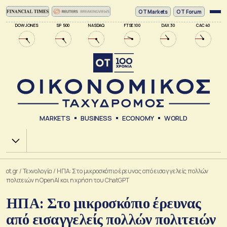
ΟΤ Markets
OT Forum
DOW JONES
SP 500
NASDAQ
FTSE 100
DAX 30
CAC 40
MARKETS
BUSINESS
ECONOMY
WORLD
Χ.Α.
ot.gr
/
Τεχνολογία
/
ΗΠΑ: Στο μικροσκόπιο έρευνας από εισαγγελείς πολλών
πολιτειών η OpenAI και η χρήση του ChatGPT
ΗΠΑ: Στο μικροσκόπιο έρευνας
από εισαγγελείς πολλών πολιτειών