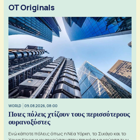
OT Originals
WORLD
09.08.2026, 08:00
Ποιες πόλεις χτίζουν τους περισσότερους
ουρανοξύστες
Ενώ κάποτε πόλεις όπως η Νέα Υόρκη, το Σικάγο και το
Χονγκ Κονγκ κυριαρχούσαν στην παγκόσμια κούρσα των