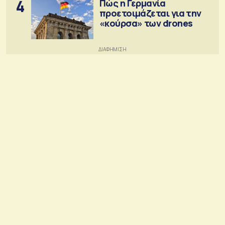
4
Πώς η Γερμανία
προετοιμάζεται για την
«κούρσα» των drones