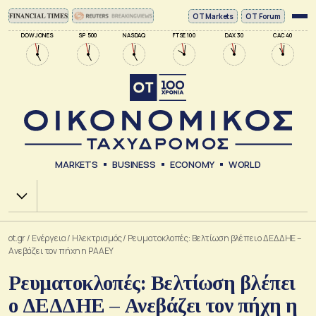
ΟΤ Markets
OT Forum
DOW JONES
SP 500
NASDAQ
FTSE 100
DAX 30
CAC 40
MARKETS
BUSINESS
ECONOMY
WORLD
Χ.Α.
ot.gr
/
Ενέργεια
/
Ηλεκτρισμός
/
Ρευματοκλοπές: Βελτίωση βλέπει ο ΔΕΔΔΗΕ –
Ανεβάζει τον πήχη η ΡΑΑΕΥ
Ρευματοκλοπές: Βελτίωση βλέπει
ο ΔΕΔΔΗΕ – Ανεβάζει τον πήχη η