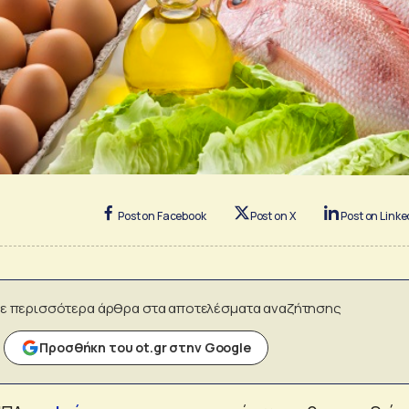
Post on Facebook
Post on X
Post on Linke
ε περισσότερα άρθρα στα αποτελέσματα αναζήτησης
Προσθήκη του ot.gr στην Google