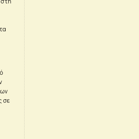
 στη
στα
κό
ν
των
ς σε