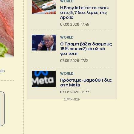
WORLD
Η EasyJet είπε το «ναι»
στις 5,7 δισ. λίρες της
Apollo
07.08.2026 | 17:45
WORLD
Ο Τραμπ βάζει δασμούς
15% σε κινεζικά υλικά
για τσιπ
07.08.2026 | 17:12
dIn
WORLD
Πρόστιμο-μαμούθ 1 δισ.
στη Meta
07.08.2026 | 16:33