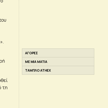
νο
του
».
ΑΓΟΡΕΣ
κρή
ΜΕ ΜΙΑ ΜΑΤΙΑ
ΤΑΜΠΛΟ ATHEX
ωθεί
ό τη