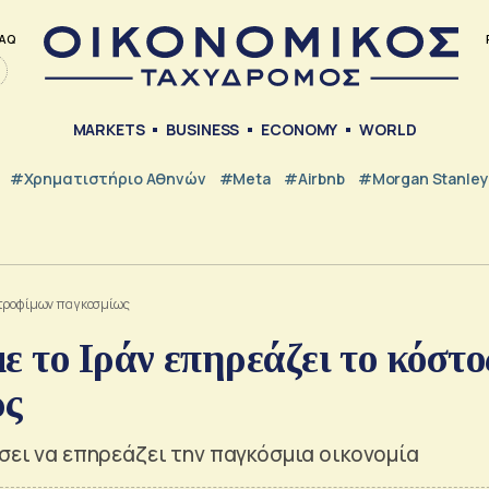
AQ
MARKETS
BUSINESS
ECONOMY
WORLD
#Χρηματιστήριο Αθηνών
#Meta
#Airbnb
#Morgan Stanley
ν τροφίμων παγκοσμίως
 το Ιράν επηρεάζει το κόστο
ως
ίσει να επηρεάζει την παγκόσμια οικονομία