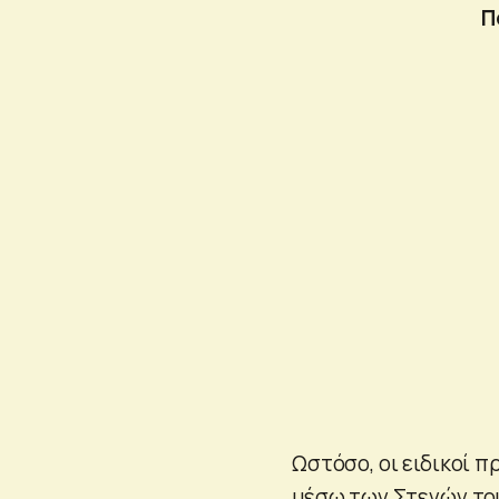
Π
Ωστόσο, οι ειδικοί π
μέσω των Στενών του