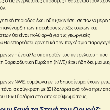
ς στις ενεργειακές υποδομές» θα χρειαστούν χρό
ύν.
γητική περίοδος έχει ήδη ξεκινήσει σε πολλά μέρη 
 επανέναρξη των παραδόσεων αζωτούχων και
ων θα είναι πολύ αργά για τις γεωργικές
που θα επηρεάσει αρνητικά την παγκόσμια παραγωγή
μενων – ένα άλλο υποπροϊόν του πετρελαίου – που
η Βορειοδυτική Ευρώπη (NWE) έχει ήδη δει μια μι
.
μενων NWE, σύμφωνα με το δημοσίευμα, έχουν μει
ά τόνο, σε σύγκριση με 831 δολάρια ανά τόνο πριν απ
ου 1.840 δολάρια στο αποκορύφωμά τους.
ουν ξανά τα Στενά του Ορμούζ;