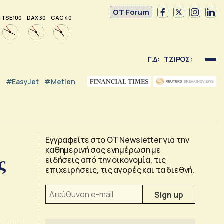
OT Forum
FTSE 100
DAX 30
CAC 40
Γ.Δ:
ΤΖΙΡΟΣ:
#EasyJet
#Metlen
Εγγραφείτε στο OT Newsletter για την
καθημερινή σας ενημέρωση με
ς
ειδήσεις από την οικονομία, τις
επιχειρήσεις, τις αγορές και τα διεθνή.