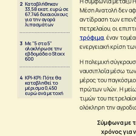
Η συμφωνία μεταξύ 
2
Καταβλήθηκαν
33,58 εκατ. ευρώ σε
Μέση Ανατολή δεν αφ
67.746 δικαιούχους
αντίδραση των επεν
για την αγορά
λιπασμάτων
πετρελαίου, οι επιπτ
τρόφιμα
, έναν τομέ
3
Με "5 στα 5"
ενεργειακή κρίση τω
ολοκλήρωσε την
εβδομάδα ο Stoxx
600
Η πολεμική σύγκρουσ
ναυσιπλοΐα μέσω των
4
ΚΡΙ-ΚΡΙ: Πότε θα
μέρος του παγκόσμιο
καταβληθεί το
μέρισμα 0,450
πρώτων υλών. Η μεί
ευρώ ανά μετοχή
τιμών του πετρελαίο
ολόκληρη την αγροδι
Σύμφωνα με τ
χρόνος για 