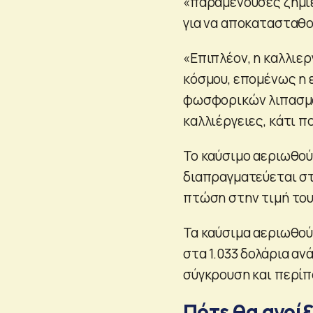
«παραμένουσες ζημιέ
για να αποκατασταθο
«Επιπλέον, η καλλιερ
κόσμου, επομένως η
φωσφορικών λιπασμάτ
καλλιέργειες, κάτι 
Το καύσιμο αεριωθού
διαπραγματεύεται στ
πτώση στην τιμή του
Τα καύσιμα αεριωθού
στα 1.033 δολάρια αν
σύγκρουση και περίπ
Πότε θα ανοίξ