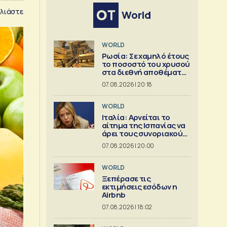
λιάστε
World
WORLD
Ρωσία: Σε χαμηλό έτους
το ποσοστό του χρυσού
στα διεθνή αποθέματα
της Μόσχας
07.08.2026 | 20:18
WORLD
Ιταλία: Αρνείται το
αίτημα της Ισπανίας να
άρει τους συνοριακούς
περιορισμούς
07.08.2026 | 20:00
WORLD
Ξεπέρασε τις
εκτιμήσεις εσόδων η
Airbnb
07.08.2026 | 18:02