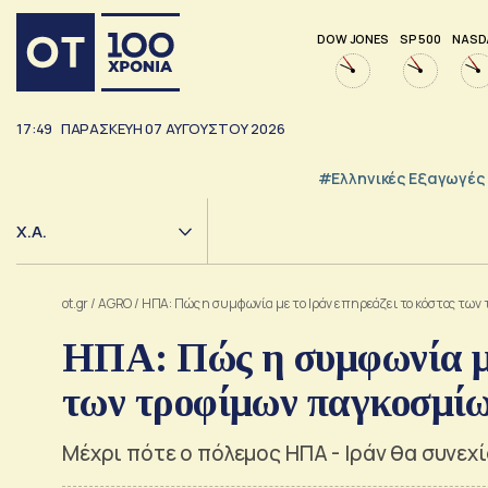
DOW JONES
SP 500
NASD
17:49
ΠΑΡΑΣΚΕΥΗ
07
ΑΥΓΟΥΣΤΟΥ
2026
#Ελληνικές Εξαγωγές
Χ.Α.
ot.gr
/
AGRO
/
ΗΠΑ: Πώς η συμφωνία με το Ιράν επηρεάζει το κόστος τω
ΗΠΑ: Πώς η συμφωνία με
των τροφίμων παγκοσμί
Μέχρι πότε ο πόλεμος ΗΠΑ - Ιράν θα συνεχ