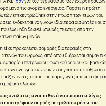
ΗΠΑ και
Ιράν
για τον τερματισμό των εχθροπραξιών
ορά μόνο τις αγορές ενέργειας. Παρότι η πρώτη
δυτών επικεντρώθηκε στην πτώση των τιμών του
ώσεις ενδέχεται να γίνουν ιδιαίτερα αισθητές και 
α που έχει ήδη δεχθεί ισχυρές πιέσεις από την
ν τελευταίων μηνών.
η είχε προκαλέσει σοβαρές διαταραχές στη
 Στενών του Ορμούζ, από όπου διέρχεται σημαντι
υ εμπορίου πετρελαίου, φυσικού αερίου και βασικώ
ωση των ενεργειακών ροών οδήγησε σε εκτόξευση 
υ, αυξάνοντας το κόστος παραγωγής και μεταφορά
ατροφική αλυσίδα.
ους αναλυτές είναι πιθανό να χρειαστεί λίγος
να επιστρέψουν οι ροές πετρελαίου μέσω του