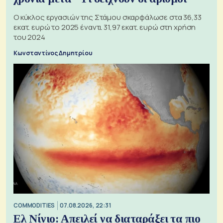
Ο κύκλος εργασιών της Στάμου σκαρφάλωσε στα 36,33
εκατ. ευρώ το 2025 έναντι 31,97 εκατ. ευρώ στη χρήση
του 2024
Κωνσταντίνος Δημητρίου
COMMODITIES
07.08.2026, 22:31
Ελ Νίνιο: Απειλεί να διαταράξει τα πιο