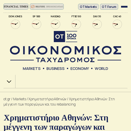
ΟΤ Markets
OT Forum
DOW JONES
SP 500
NASDAQ
FTSE 100
DAX 30
CAC 40
MARKETS
BUSINESS
ECONOMY
WORLD
Χ.Α.
ot.gr
/
Markets
/
Xρηματιστήριο Αθηνών
/
Χρηματιστήριο Αθηνών: Στη
μέγγενη των παραγώγων και του rebalancing
Χρηματιστήριο Αθηνών: Στη
μέγγενη των παραγώγων και