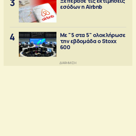
3
Ξεπέρασε τις εκτιμήσεις
εσόδων η Airbnb
4
Με "5 στα 5" ολοκλήρωσε
την εβδομάδα ο Stoxx
600