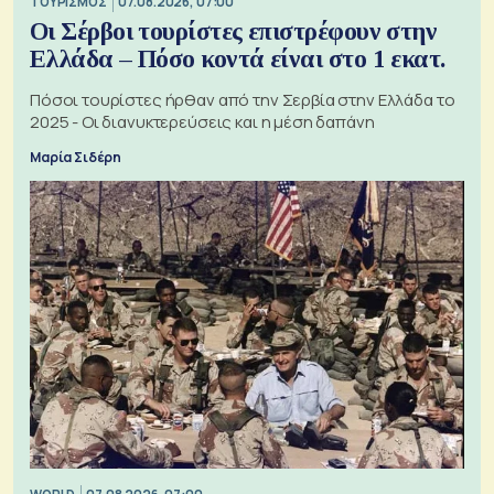
ΤΟΥΡΙΣΜΟΣ
07.08.2026, 07:00
Οι Σέρβοι τουρίστες επιστρέφουν στην
Ελλάδα – Πόσο κοντά είναι στο 1 εκατ.
Πόσοι τουρίστες ήρθαν από την Σερβία στην Ελλάδα το
2025 - Οι διανυκτερεύσεις και η μέση δαπάνη
Μαρία Σιδέρη