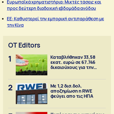
Ευρωπαϊκά χρηματιστήρια: Μικτές τάσεις και
προς δεύτερη διαδοχική εβδομάδα ανόδου
ΕΕ: Καθυστερεί την εμπορική αντιπαράθεση με
την Κίνα
OT Editors
1
Καταβλήθηκαν 33,58
εκατ. ευρώ σε 67.746
δικαιούχους για την
αγορά λιπασμάτων
2
Με 1,2 δισ.δολ.
αποζημίωση η RWE
φεύγει απο τις ΗΠΑ