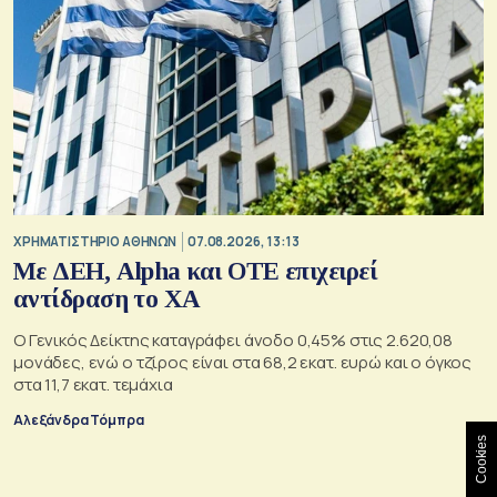
XΡΗΜΑΤΙΣΤΗΡΙΟ ΑΘΗΝΩΝ
07.08.2026, 13:13
Με ΔΕΗ, Alpha και ΟΤΕ επιχειρεί
αντίδραση το ΧΑ
Ο Γενικός Δείκτης καταγράφει άνοδο 0,45% στις 2.620,08
μονάδες, ενώ ο τζίρος είναι στα 68,2 εκατ. ευρώ και ο όγκος
στα 11,7 εκατ. τεμάχια
Αλεξάνδρα Τόμπρα
Cookies