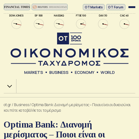
ΟΤ Markets
OT Forum
DOW JONES
SP 500
NASDAQ
FTSE 100
DAX 30
CAC 40
MARKETS
BUSINESS
ECONOMY
WORLD
Χ.Α.
ot.gr
/
Business
/
Optima Bank: Διανομή μερίσματος – Ποιοι είναι οι δικαιούχοι
και πότε καταβάλλεται το μέρισμα
Optima Bank: Διανομή
μερίσματος – Ποιοι είναι οι