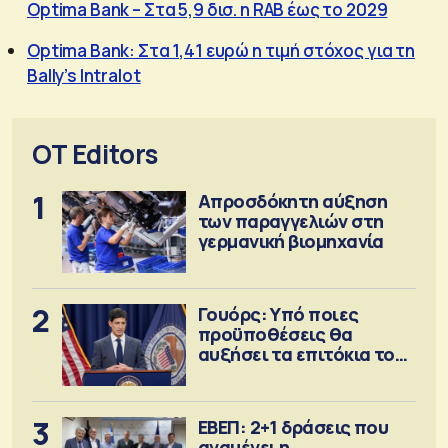
Optima Bank – Στα 5,9 δισ. η RAB έως το 2029
Optima Bank: Στα 1,41 ευρώ η τιμή στόχος για τη
Bally’s Intralot
OT Editors
1
Απροσδόκητη αύξηση
των παραγγελιών στη
γερμανική βιομηχανία
2
Γουόρς: Υπό ποιες
προϋποθέσεις θα
αυξήσει τα επιτόκια τον
Σεπτέμβριο
3
ΕΒΕΠ: 2+1 δράσεις που
αναμένει η