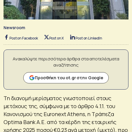
Newsroom
Post on Facebook
Post on X
Post on LinkedIn
Ανακαλύψτε περισσότερα άρθρα στα αποτελέσματα
αναζήτησης
Προσθήκη του ot.gr στην Google
Τη διανομή μερίσματος γνωστοποιεί στους
μετόχους της, σύμφωνα με το άρθρο 4.1.1. του
Κανονισμού της Euronext Athens, η Τράπεζα
Optima Bank A.E. από τα κέρδη της εταιρικής
χρήσης 2025 ποσού €0,23 ανά μετοχή (μικτό), προ