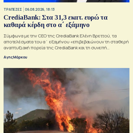
ΤΡΑΠΕΖΕΣ
06.08.2026, 18:13
CrediaBank: Στα 31,3 εκατ. ευρώ τα
καθαρά κέρδη στο α΄ εξάμηνο
Σύμφωνα με την CEO της CrediaBank Ελένη Βρεττού, τα
αποτελέσματα του α΄ εξαμήνου «επιβεβαιώνουν τη σταθερή
αναπτυξιακή πορεία της CrediaBank και τη συνεπή
υλοποίηση της στρατηγικής μας»
Αγης Μάρκου