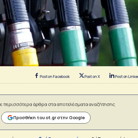
Post on Facebook
Post on X
Post on Linke
ε περισσότερα άρθρα στα αποτελέσματα αναζήτησης
Προσθήκη του ot.gr στην Google