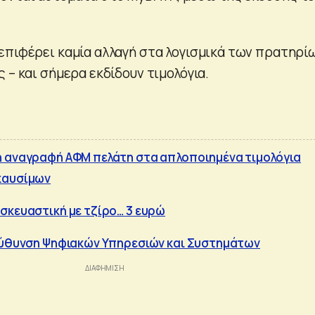
επιφέρει καμία αλλαγή στα λογισμικά των πρατηρίω
 – και σήμερα εκδίδουν τιμολόγια.
η αναγραφή ΑΦΜ πελάτη στα απλοποιημένα τιμολόγια
καυσίμων
σκευαστική με τζίρο… 3 ευρώ
ιεύθυνση Ψηφιακών Υπηρεσιών και Συστημάτων