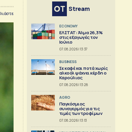
Stream
λιάστε
ECONOMY
ΕΛΣΤΑΤ: Άλμα 26,3%
στις εξαγωγές τον
Ιούνιο
07.08.2026 | 13:37
BUSINESS
Σε καφέ και ποτά χωρίς
αλκοόλ ψάχνει κέρδη ο
Καρούλιας
07.08.2026 | 13:28
AGRO
Παγκόσμιος
συναγερμός για τις
τιμές των τροφίμων
07.08.2026 | 13:13