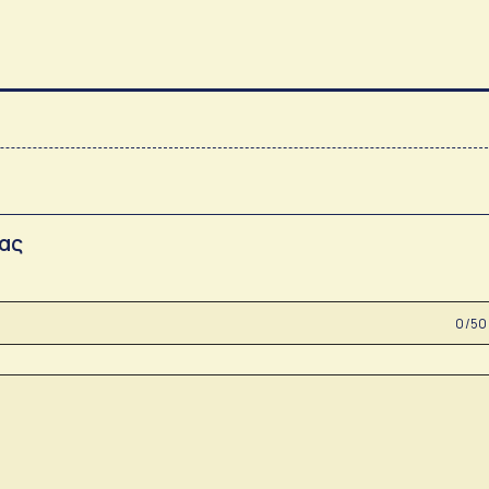
σας
0 /50