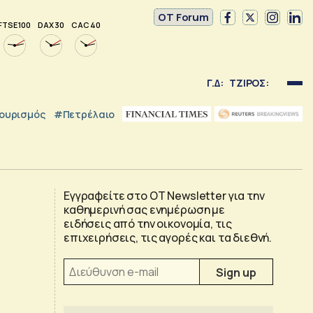
OT Forum
FTSE 100
DAX 30
CAC 40
Γ.Δ:
ΤΖΙΡΟΣ:
ουρισμός
#Πετρέλαιο
Εγγραφείτε στο OT Newsletter για την
καθημερινή σας ενημέρωση με
ειδήσεις από την οικονομία, τις
επιχειρήσεις, τις αγορές και τα διεθνή.