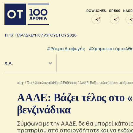
DOW JONES
SP 500
NASD
11:13
ΠΑΡΑΣΚΕΥΗ
07
ΑΥΓΟΥΣΤΟΥ
2026
#ρήτρα Διαφυγής
#Χρηματιστήριο Αθ
Χ.Α.
ot.gr
/
Tax
/
Φορολογικά Νέα & Eιδήσεις
/
ΑΑΔΕ: Βάζει τέλος στο «εμπόριο»
ΑΑΔΕ: Βάζει τέλος στο «
βενζινάδικα
Σύμφωνα με την ΑΑΔΕ, δε θα μπορεί κάποι
πρατηρίου από οποιονδήποτε και να εκδώσε