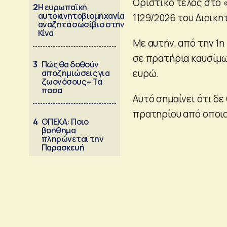
Οριστικό τέλος στο 
2
Η ευρωπαϊκή
αυτοκινητοβιομηχανία
1129/2026 του Διοικη
αναζητά σωσίβιο στην
Κίνα
Με αυτήν, από την 1η
σε πρατήρια καυσίμω
3
Πώς θα δοθούν
ευρώ.
αποζημιώσεις για
ζωονόσους – Τα
ποσά
Αυτό σημαίνει ότι δ
πρατηρίου από οποιον
4
ΟΠΕΚΑ: Ποιο
βοήθημα
πληρώνεται την
Παρασκευή