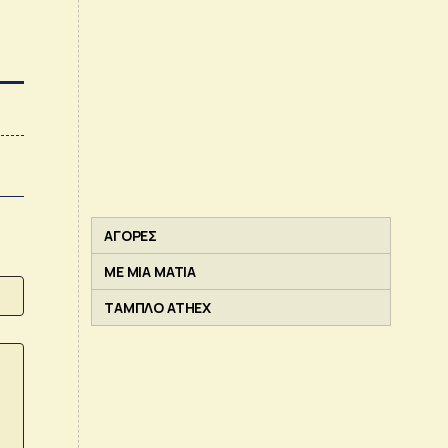
ΑΓΟΡΕΣ
ΜΕ ΜΙΑ ΜΑΤΙΑ
ΤΑΜΠΛΟ ATHEX