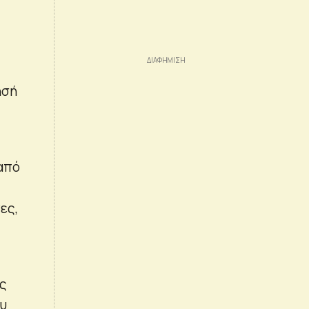
ησή
από
ες,
άς
ου