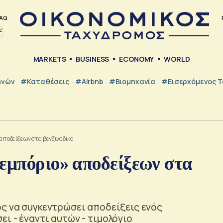
AQ
MARKETS
BUSINESS
ECONOMY
WORLD
ηνών
#Καταθέσεις
#Airbnb
#Βιομηχανία
#εισερχόμενος Τ
 αποδείξεων στα βενζινάδικα
εμπόριο» αποδείξεων στα
ος να συγκεντρώσει αποδείξεις ενός
ι - έναντι αυτών - τιμολόγιο