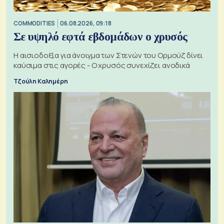
COMMODITIES
06.08.2026, 09:18
Σε υψηλό εφτά εβδομάδων ο χρυσός
Η αισιοδοξία για άνοιγμα των Στενών του Ορμούζ δίνει
καύσιμα στις αγορές - Ο χρυσός συνεχίζει ανοδικά
Τζούλη Καλημέρη