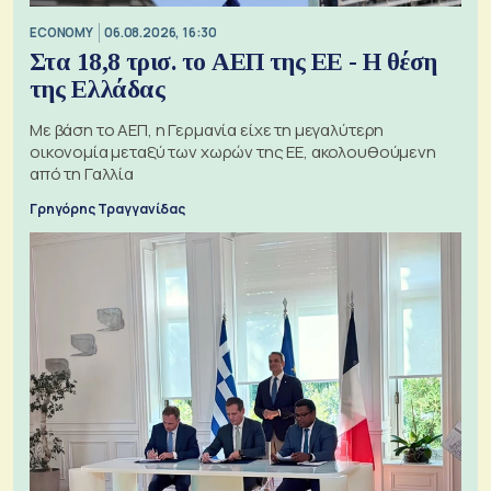
ECONOMY
06.08.2026, 16:30
Στα 18,8 τρισ. το ΑΕΠ της ΕΕ - Η θέση
της Ελλάδας
Με βάση το ΑΕΠ, η Γερμανία είχε τη μεγαλύτερη
οικονομία μεταξύ των χωρών της ΕΕ, ακολουθούμενη
από τη Γαλλία
Γρηγόρης Τραγγανίδας