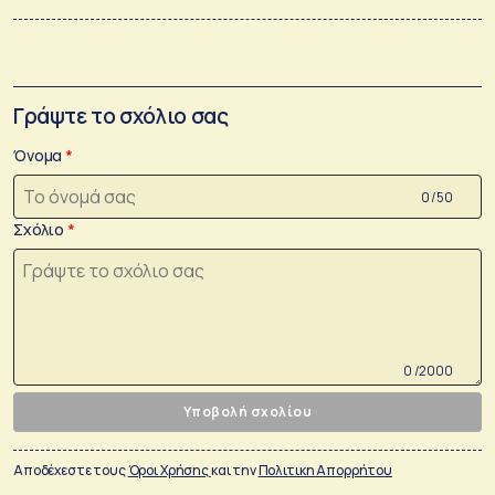
Γράψτε το σχόλιο σας
Όνομα
0 /50
Σχόλιο
0 /2000
Υποβολή σχολίου
Αποδέχεστε τους
Όροι Χρήσης
και την
Πολιτικη Απορρήτου