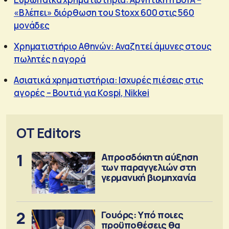
«Βλέπει» διόρθωση του Stoxx 600 στις 560
μονάδες
Χρηματιστήριο Αθηνών: Αναζητεί άμυνες στους
πωλητές η αγορά
Aσιατικά χρηματιστήρια: Ισχυρές πιέσεις στις
αγορές – Βουτιά για Kospi, Nikkei
OT Editors
1
Απροσδόκητη αύξηση
των παραγγελιών στη
γερμανική βιομηχανία
2
Γουόρς: Υπό ποιες
προϋποθέσεις θα