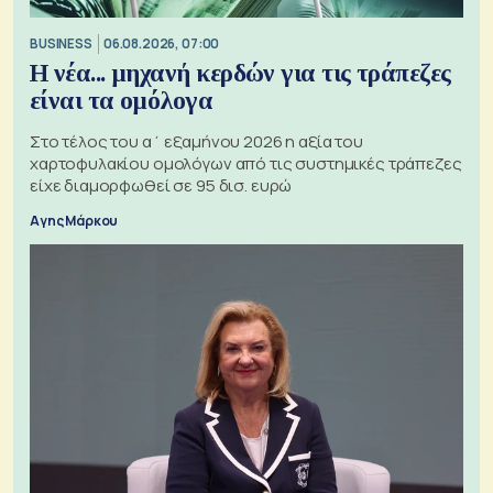
BUSINESS
06.08.2026, 07:00
Η νέα... μηχανή κερδών για τις τράπεζες
είναι τα ομόλογα
Στο τέλος του α΄ εξαμήνου 2026 η αξία του
χαρτοφυλακίου ομολόγων από τις συστημικές τράπεζες
είχε διαμορφωθεί σε 95 δισ. ευρώ
Αγης Μάρκου