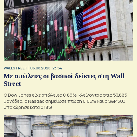
WALL STREET
06.08.2026, 23:34
Με απώλειες οι βασικοί δείκτες στη Wall
Street
Ο Dow Jones είχε απώλειες 0,85%, κλείνοντας στις 53.885
μονάδες, ο Nasdaq σημείωσε πτώση 0,06% και ο S&P 500
υποχώρησε κατα 0,18%