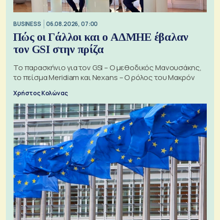
BUSINESS
06.08.2026, 07:00
Πώς οι Γάλλοι και ο ΑΔΜΗΕ έβαλαν
τον GSI στην πρίζα
Το παρασκήνιο για τον GSI – Ο μεθοδικός Μανουσάκης,
το πείσμα Meridiam και Nexans – Ο ρόλος του Μακρόν
Χρήστος Κολώνας