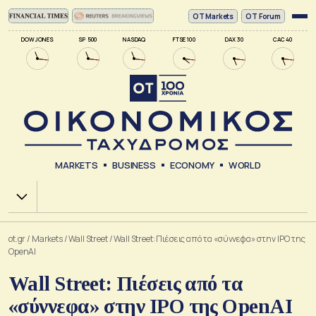
ΟΤ Markets
OT Forum
DOW JONES
SP 500
NASDAQ
FTSE 100
DAX 30
CAC 40
MARKETS
BUSINESS
ECONOMY
WORLD
Χ.Α.
ot.gr
/
Markets
/
Wall Street
/
Wall Street: Πιέσεις από τα «σύννεφα» στην IPO της
OpenAI
Wall Street: Πιέσεις από τα
«σύννεφα» στην IPO της OpenAI