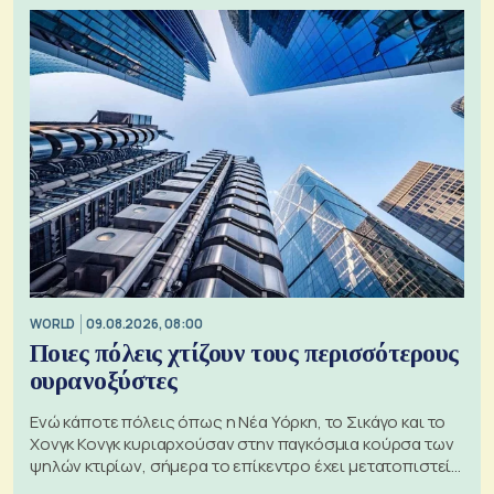
WORLD
09.08.2026, 08:00
Ποιες πόλεις χτίζουν τους περισσότερους
ουρανοξύστες
Ενώ κάποτε πόλεις όπως η Νέα Υόρκη, το Σικάγο και το
Χονγκ Κονγκ κυριαρχούσαν στην παγκόσμια κούρσα των
ψηλών κτιρίων, σήμερα το επίκεντρο έχει μετατοπιστεί
προς την Ασία