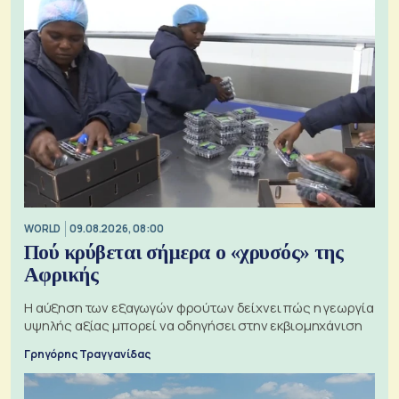
WORLD
09.08.2026, 08:00
Πού κρύβεται σήμερα ο «χρυσός» της
Αφρικής
Η αύξηση των εξαγωγών φρούτων δείχνει πώς η γεωργία
υψηλής αξίας μπορεί να οδηγήσει στην εκβιομηχάνιση
Γρηγόρης Τραγγανίδας