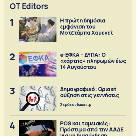
OT Editors
1
Η πρώτη δημόσια
εμφάνιση του
Μοτζτάμπα Χαμενεΐ
2
e-ΕΦΚΑ – ΔΥΠΑ: Ο
«χάρτης» πληρωμών έως
14 Αυγούστου
3
Δημογραφικό: Οριακή
αύξηση στις γεννήσεις
Στράτος Ιωακείμ
4
POS και ταμειακές:
Πρόστιμα από την ΑΑΔΕ
για μη διασύνδεση