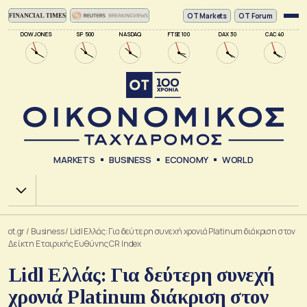
ΟΤ Markets
OT Forum
DOW JONES
SP 500
NASDAQ
FTSE 100
DAX 30
CAC 40
MARKETS
BUSINESS
ECONOMY
WORLD
Χ.Α.
ot.gr
/
Business
/
Lidl Ελλάς: Για δεύτερη συνεχή χρονιά Platinum διάκριση στον
Δείκτη Εταιρικής Ευθύνης CR Index
Lidl Ελλάς: Για δεύτερη συνεχή
χρονιά Platinum διάκριση στον