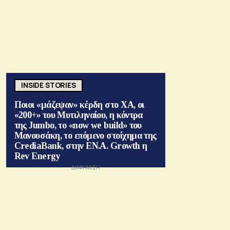
INSIDE STORIES
Ποιοι «μάζεψαν» κέρδη στο ΧΑ, οι
«200+» του Μυτιληναίου, η κόντρα
της Jumbo, το «now we build» του
Μανουσάκη, το επόμενο στοίχημα της
CrediaBank, στην ΕΝ.Α. Growth η
Rev Energy