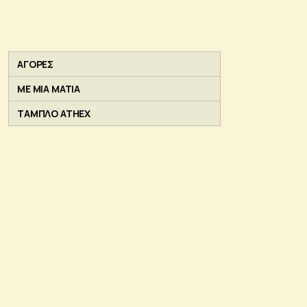
ΑΓΟΡΕΣ
ΜΕ ΜΙΑ ΜΑΤΙΑ
ΤΑΜΠΛΟ ATHEX