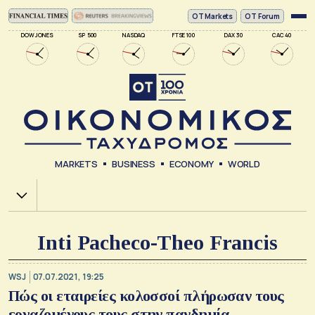
ΟΤ Markets
OT Forum
DOW JONES
SP 500
NASDAQ
FTSE 100
DAX 30
CAC 40
MARKETS
BUSINESS
ECONOMY
WORLD
Χ.Α.
Inti Pacheco-Theo Francis
WSJ
07.07.2021, 19:25
Πώς οι εταιρείες κολοσσοί πλήρωσαν τους
εργαζομένους τους στην πανδημία