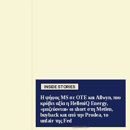
INSIDE STORIES
Η ψήφος MS σε ΟΤΕ και Allwyn, που
κρύβει αξία η HelleniQ Energy,
«μαζεύονται» οι short στη Metlen,
buyback και από την Prodea, το
unfair της Fed