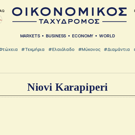
AQ
MARKETS
BUSINESS
ECONOMY
WORLD
Φτώχεια
#Τεκμήρια
#Ελαιόλαδο
#Μύκονος
#Διαμάντια
Niovi Karapiperi