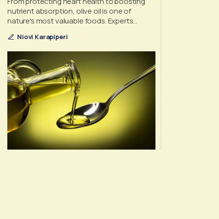
From protecting heart health to boosting
nutrient absorption, olive oil is one of
nature's most valuable foods. Experts
explain why quality, storage and the way we
Niovi Karapiperi
use it can make all the difference