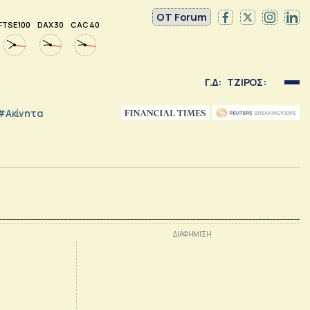
OT Forum
FTSE 100
DAX 30
CAC 40
Γ.Δ:
ΤΖΙΡΟΣ:
#Ακίνητα