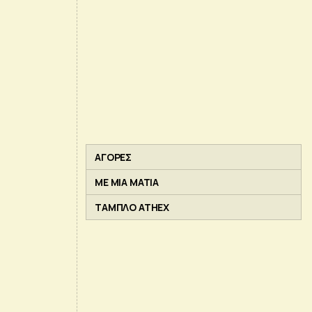
ΑΓΟΡΕΣ
ΜΕ ΜΙΑ ΜΑΤΙΑ
ΤΑΜΠΛΟ ATHEX