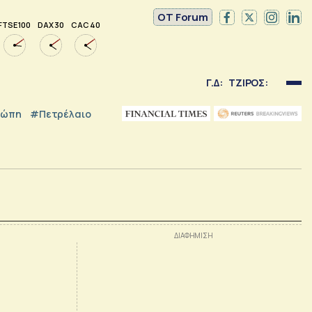
OT Forum
FTSE 100
DAX 30
CAC 40
Γ.Δ:
ΤΖΙΡΟΣ:
ρώπη
#Πετρέλαιο