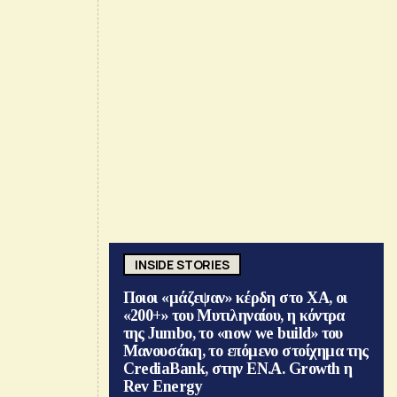
INSIDE STORIES
Ποιοι «μάζεψαν» κέρδη στο ΧΑ, οι
«200+» του Μυτιληναίου, η κόντρα
της Jumbo, το «now we build» του
Μανουσάκη, το επόμενο στοίχημα της
CrediaBank, στην ΕΝ.Α. Growth η
Rev Energy