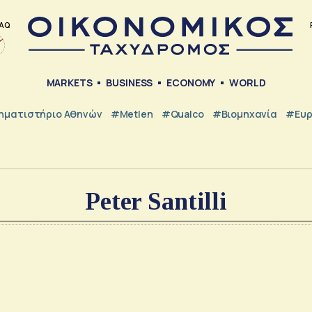
AQ
MARKETS
BUSINESS
ECONOMY
WORLD
ηματιστήριο Αθηνών
#metlen
#Qualco
#Βιομηχανία
#Ευ
Peter Santilli