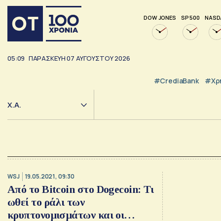
DOW JONES
SP 500
NASD
05:09
ΠΑΡΑΣΚΕΥΗ
07
ΑΥΓΟΥΣΤΟΥ
2026
#CrediaBank
#Χρ
Χ.Α.
WSJ
19.05.2021, 09:30
Από το Bitcoin στο Dogecoin: Τι
ωθεί το ράλι των
κρυπτονομισμάτων και οι