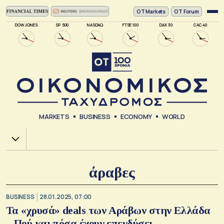
ΟΤ Markets
OT Forum
DOW JONES
SP 500
NASDAQ
FTSE 100
DAX 30
CAC 40
MARKETS
BUSINESS
ECONOMY
WORLD
Χ.Α.
άραβες
BUSINESS
28.01.2025, 07:00
Τα «χρυσά» deals των Αράβων στην Ελλάδα
– Πού και πόσα έχουν επενδύσει