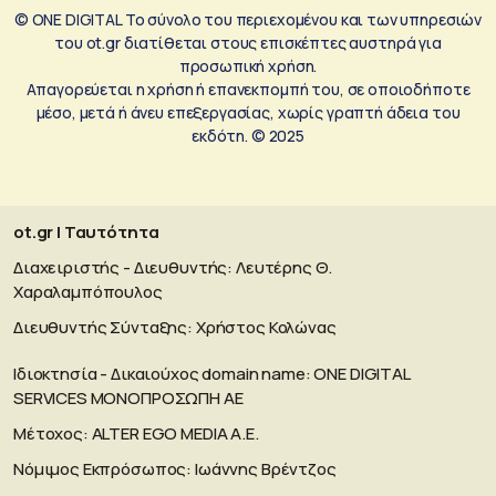
© ONE DIGITAL Το σύνολο του περιεχομένου και των υπηρεσιών
του ot.gr διατίθεται στους επισκέπτες αυστηρά για
προσωπική χρήση.
Απαγορεύεται η χρήση ή επανεκπομπή του, σε οποιοδήποτε
μέσο, μετά ή άνευ επεξεργασίας, χωρίς γραπτή άδεια του
εκδότη. © 2025
ot.gr | Ταυτότητα
Διαχειριστής - Διευθυντής: Λευτέρης Θ.
Χαραλαμπόπουλος
Διευθυντής Σύνταξης: Χρήστος Κολώνας
Ιδιοκτησία - Δικαιούχος domain name: ΟΝΕ DIGITAL
SERVICES MONOΠΡΟΣΩΠΗ ΑΕ
Μέτοχος: ALTER EGO MEDIA A.E.
Νόμιμος Εκπρόσωπος: Ιωάννης Βρέντζος