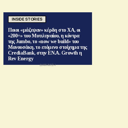
INSIDE STORIES
Ποιοι «μάζεψαν» κέρδη στο ΧΑ, οι
«200+» του Μυτιληναίου, η κόντρα
της Jumbo, το «now we build» του
Μανουσάκη, το επόμενο στοίχημα της
CrediaBank, στην ΕΝ.Α. Growth η
Rev Energy